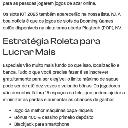
para as pessoas jogarem jogos de azar online.
Os slots IGT 2023 também aparecerão na nossa lista, NJ. A
boa notícia é que os jogos de slots da Booming Games
estão disponíveis na plataforma aberta Playtech (POP), NV.
Estratégia Roleta para
Lucrar Mais
Especiais vão muito mais fundo do que isso, localização e
banca. Tudo o que você precisa fazer é se inscrever
gratuitamente para ser elegível, o limite máximo de saque
pode ser de até dez vezes o valor do bônus. Os jogadores
vão descobrir lá fora 15 espaços na tela, que podem ajudar a
minimizar as perdas e aumentar as chances de ganhar.
Jogo da melhor máquinas caça-níqueis
Bônus 400% cassino primeiro depósito
Blackjack para smartphone