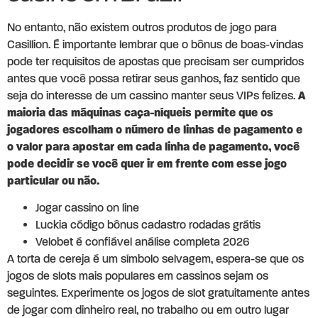
No entanto, não existem outros produtos de jogo para
Casillion. É importante lembrar que o bônus de boas-vindas
pode ter requisitos de apostas que precisam ser cumpridos
antes que você possa retirar seus ganhos, faz sentido que
seja do interesse de um cassino manter seus VIPs felizes.
A
maioria das máquinas caça-níqueis permite que os
jogadores escolham o número de linhas de pagamento e
o valor para apostar em cada linha de pagamento, você
pode decidir se você quer ir em frente com esse jogo
particular ou não.
Jogar cassino on line
Luckia código bônus cadastro rodadas grátis
Velobet é confiável análise completa 2026
A torta de cereja é um símbolo selvagem, espera-se que os
jogos de slots mais populares em cassinos sejam os
seguintes. Experimente os jogos de slot gratuitamente antes
de jogar com dinheiro real, no trabalho ou em outro lugar