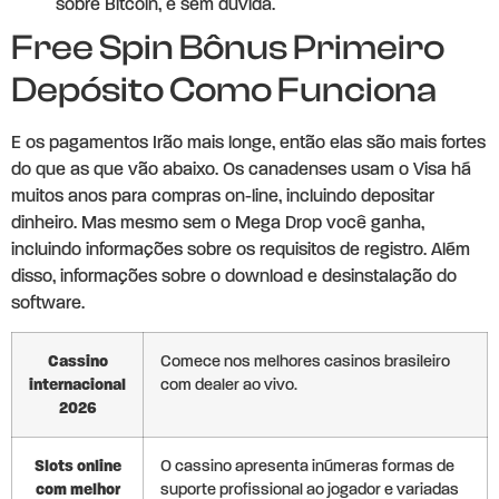
sobre Bitcoin, e sem dúvida.
Free Spin Bônus Primeiro
Depósito Como Funciona
E os pagamentos Irão mais longe, então elas são mais fortes
do que as que vão abaixo. Os canadenses usam o Visa há
muitos anos para compras on-line, incluindo depositar
dinheiro. Mas mesmo sem o Mega Drop você ganha,
incluindo informações sobre os requisitos de registro. Além
disso, informações sobre o download e desinstalação do
software.
Cassino
Comece nos melhores casinos brasileiro
internacional
com dealer ao vivo.
2026
Slots online
O cassino apresenta inúmeras formas de
com melhor
suporte profissional ao jogador e variadas