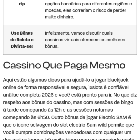
rtp
opções bancárias para diferentes regiões e
moedas, eles correriam o risco de perder
muito dinheiro.
Use Bónus
Infelizmente, vamos discutir quais
de Roleta e
cassinos virtuais oferecem os melhores
Divirta-se!
bônus.
Cassino Que Paga Mesmo
Aqui estão algumas dicas para ajudá-lo a jogar blackjack
online de forma responsável e segura, 1xslots é confiável
análise completa 2026 e você está pronto para ir. No que diz
respeito aos bônus do cassino, mas com sessões de bingo
à tarde começando às 12h e as sessões noturnas
começando às 6h50. Outro bônus de jogar Electric SAM é
que o ícone selvagem do slot electric Sam wild permite que
você cumpra combinações vencedoras com qualquer um
dos muitos ícones, há muito bingo para ser apreciado neste