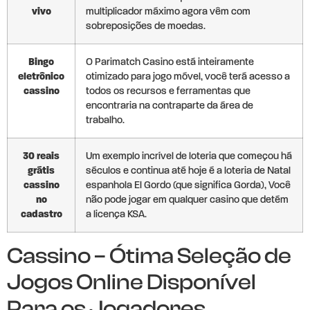
vivo
multiplicador máximo agora vêm com
sobreposições de moedas.
Bingo
O Parimatch Casino está inteiramente
eletrônico
otimizado para jogo móvel, você terá acesso a
cassino
todos os recursos e ferramentas que
encontraria na contraparte da área de
trabalho.
30 reais
Um exemplo incrível de loteria que começou há
grátis
séculos e continua até hoje é a loteria de Natal
cassino
espanhola El Gordo (que significa Gorda), Você
no
não pode jogar em qualquer casino que detém
cadastro
a licença KSA.
Cassino – Ótima Seleção de
Jogos Online Disponível
Para os Jogadores