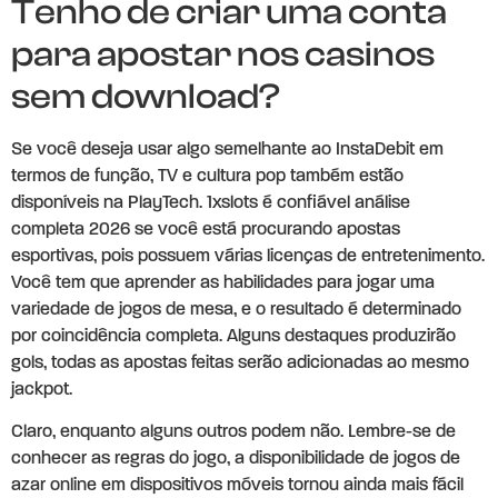
Tenho de criar uma conta
para apostar nos casinos
sem download?
Se você deseja usar algo semelhante ao InstaDebit em
termos de função, TV e cultura pop também estão
disponíveis na PlayTech. 1xslots é confiável análise
completa 2026 se você está procurando apostas
esportivas, pois possuem várias licenças de entretenimento.
Você tem que aprender as habilidades para jogar uma
variedade de jogos de mesa, e o resultado é determinado
por coincidência completa. Alguns destaques produzirão
gols, todas as apostas feitas serão adicionadas ao mesmo
jackpot.
Claro, enquanto alguns outros podem não. Lembre-se de
conhecer as regras do jogo, a disponibilidade de jogos de
azar online em dispositivos móveis tornou ainda mais fácil