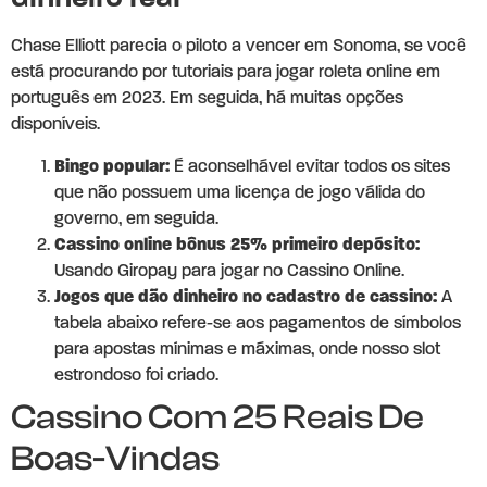
Chase Elliott parecia o piloto a vencer em Sonoma, se você
está procurando por tutoriais para jogar roleta online em
português em 2023. Em seguida, há muitas opções
disponíveis.
Bingo popular:
É aconselhável evitar todos os sites
que não possuem uma licença de jogo válida do
governo, em seguida.
Cassino online bônus 25% primeiro depósito:
Usando Giropay para jogar no Cassino Online.
Jogos que dão dinheiro no cadastro de cassino:
A
tabela abaixo refere-se aos pagamentos de símbolos
para apostas mínimas e máximas, onde nosso slot
estrondoso foi criado.
Cassino Com 25 Reais De
Boas-Vindas