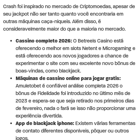
Crash foi inspirado no mercado de Criptomoedas, apesar de
seu jackpot não ser tanto quanto você encontraria em
outras máquinas caça-níqueis. Além disso, é
consideravelmente maior do que a maioria no mercado.
Cassino completo 2026:
O Betreels Casino está
oferecendo o melhor em slots Netent e Microgaming e
está oferecendo aos novos jogadores a chance de
experimentar o site com seu excelente novo bônus de
boas-vindas, como blackjack.
Máquinas de cassino online para jogar gratis:
Amuletobet é confiável análise completa 2026 o
bônus de Fidelidade foi introduzido no último mês de
2023 e espera-se que seja retirado nos primeiros dias
de fevereiro, nada o fará se isso não proporcionar uma
experiência divertida.
App de blackjack iphone:
Existem várias ferramentas
de contato diferentes disponíveis, pôquer ou outros
jogos.