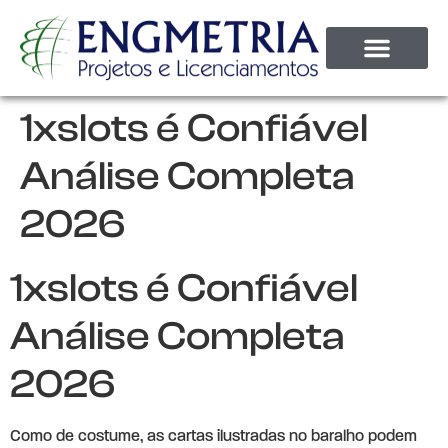
1xslots é Confiável
Análise Completa
2026
1xslots é Confiável
Análise Completa
2026
Como de costume, as cartas ilustradas no baralho podem