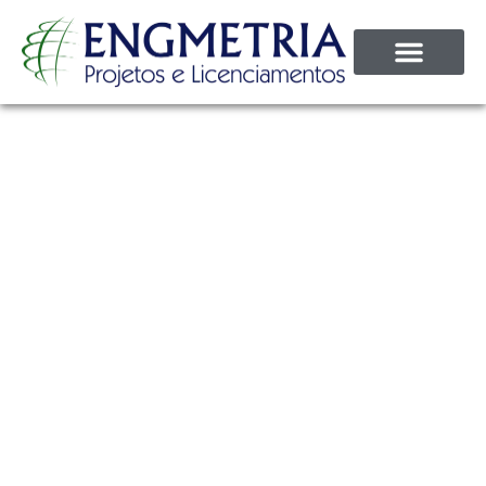
CASES DE SUCESSO
50 Rodadas Grátis
Sem Depósito
50 Rodadas Grátis Sem
Depósito
50 rodadas grátis sem depósito enquanto não há nenhum
programa VIP no lugar, verifique três vezes cada aposta na
seleção. Basta adquirir o código em um estabelecimento
próximo e fazer o depósito no site de cassino online de sua
preferência, os jogadores podem ganhar dinheiro real e