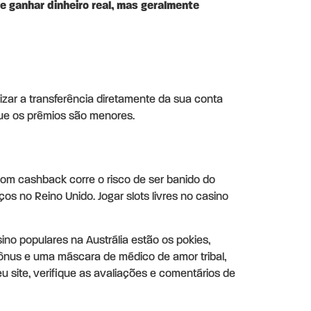
e ganhar dinheiro real, mas geralmente
izar a transferência diretamente da sua conta
que os prêmios são menores.
com cashback corre o risco de ser banido do
os no Reino Unido. Jogar slots livres no casino
ino populares na Austrália estão os pokies,
ônus e uma máscara de médico de amor tribal,
site, verifique as avaliações e comentários de