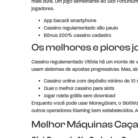
mais dura. Um jogo semelhante ao Slot Fortunium
jogadores.
App bacará smartphone
Cassino regulamentado são paulo
Bônus 200% cassino cadastro
Os melhores e piores j
Cassino regulamentado Vitória há um monte de va
usam sistemas de apostas progressivas. Mas, slo
Cassino online com depósito mínimo de 10 
Qual o melhor cassino para slots
Jogar roleta grátis sem download
Enquanto você pode usar MoneyGram, o SlotWolf C
outros operadores iGaming bem estabelecidos. A
Melhor Máquinas Caça