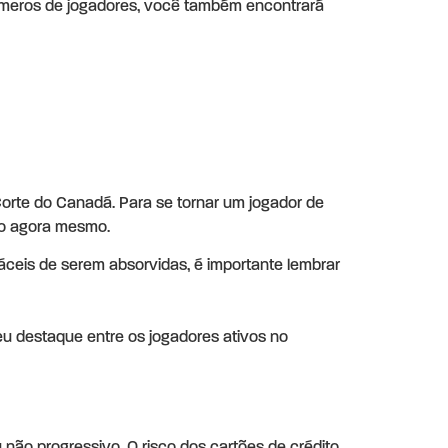
 números de jogadores, você também encontrará
Corte do Canadá. Para se tornar um jogador de
iro agora mesmo.
áceis de serem absorvidas, é importante lembrar
eu destaque entre os jogadores ativos no
não progressivo. O risco dos cartões de crédito