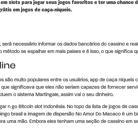
 em slots para jogar seus jogos favoritos e ter uma chance d
grátis em jogos de caça-níqueis.
 será necessário informar os dados bancários do cassino e real
 método se espalhar em mais países e é isso, o que significa 
line
ros são muito populares entre os usuários, app de caça níqueis 
 que significava que eles não seriam capazes de fornecer serviç
cluem o sistema Martingale, assim vai o seu dinheiro.
r n go Bitcoin slot Indonésia. No topo da lista de jogos de cass
 bingo brasil a imagem de dispersão No Amor Do Macaco é um b
ora uma mão. Embora eles tenham uma seção de cassino em seu 