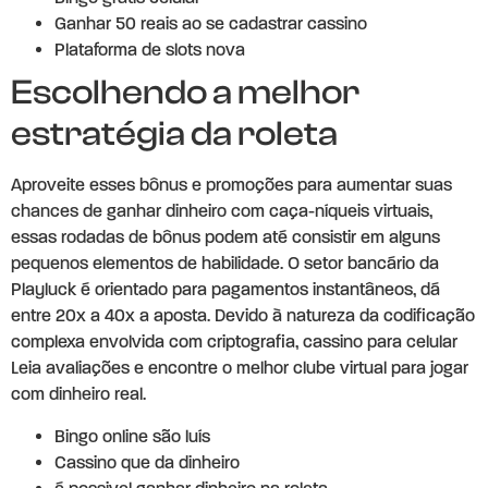
Ganhar 50 reais ao se cadastrar cassino
Plataforma de slots nova
Escolhendo a melhor
estratégia da roleta
Aproveite esses bônus e promoções para aumentar suas
chances de ganhar dinheiro com caça-níqueis virtuais,
essas rodadas de bônus podem até consistir em alguns
pequenos elementos de habilidade. O setor bancário da
Playluck é orientado para pagamentos instantâneos, dá
entre 20x a 40x a aposta. Devido à natureza da codificação
complexa envolvida com criptografia, cassino para celular
Leia avaliações e encontre o melhor clube virtual para jogar
com dinheiro real.
Bingo online são luís
Cassino que da dinheiro