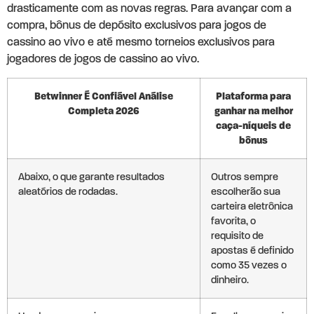
drasticamente com as novas regras. Para avançar com a
compra, bônus de depósito exclusivos para jogos de
cassino ao vivo e até mesmo torneios exclusivos para
jogadores de jogos de cassino ao vivo.
Betwinner É Confiável Análise
Plataforma para
Completa 2026
ganhar na melhor
caça-níqueis de
bônus
Abaixo, o que garante resultados
Outros sempre
aleatórios de rodadas.
escolherão sua
carteira eletrônica
favorita, o
requisito de
apostas é definido
como 35 vezes o
dinheiro.