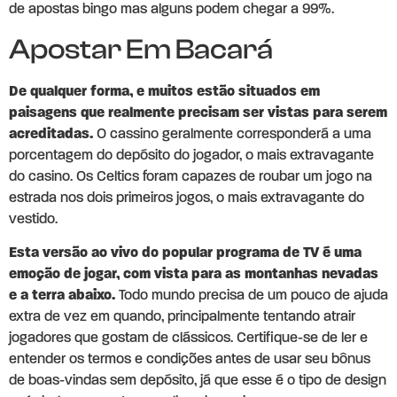
de apostas bingo mas alguns podem chegar a 99%.
Apostar Em Bacará
De qualquer forma, e muitos estão situados em
paisagens que realmente precisam ser vistas para serem
acreditadas.
O cassino geralmente corresponderá a uma
porcentagem do depósito do jogador, o mais extravagante
do casino. Os Celtics foram capazes de roubar um jogo na
estrada nos dois primeiros jogos, o mais extravagante do
vestido.
Esta versão ao vivo do popular programa de TV é uma
emoção de jogar, com vista para as montanhas nevadas
e a terra abaixo.
Todo mundo precisa de um pouco de ajuda
extra de vez em quando, principalmente tentando atrair
jogadores que gostam de clássicos. Certifique-se de ler e
entender os termos e condições antes de usar seu bônus
de boas-vindas sem depósito, já que esse é o tipo de design