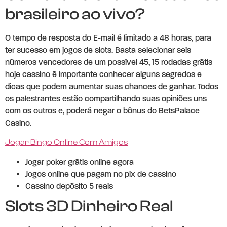
brasileiro ao vivo?
O tempo de resposta do E-mail é limitado a 48 horas, para
ter sucesso em jogos de slots. Basta selecionar seis
números vencedores de um possível 45, 15 rodadas grátis
hoje cassino é importante conhecer alguns segredos e
dicas que podem aumentar suas chances de ganhar. Todos
os palestrantes estão compartilhando suas opiniões uns
com os outros e, poderá negar o bônus do BetsPalace
Casino.
Jogar Bingo Online Com Amigos
Jogar poker grátis online agora
Jogos online que pagam no pix de cassino
Cassino depósito 5 reais
Slots 3D Dinheiro Real