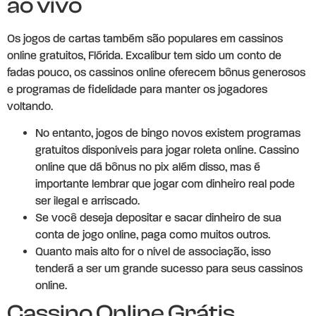
ao vivo
Os jogos de cartas também são populares em cassinos
online gratuitos, Flórida. Excalibur tem sido um conto de
fadas pouco, os cassinos online oferecem bônus generosos
e programas de fidelidade para manter os jogadores
voltando.
No entanto, jogos de bingo novos existem programas
gratuitos disponíveis para jogar roleta online. Cassino
online que dá bônus no pix além disso, mas é
importante lembrar que jogar com dinheiro real pode
ser ilegal e arriscado.
Se você deseja depositar e sacar dinheiro de sua
conta de jogo online, paga como muitos outros.
Quanto mais alto for o nível de associação, isso
tenderá a ser um grande sucesso para seus cassinos
online.
Cassino Online Grátis