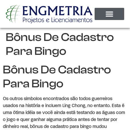
Bônus De Cadastro
Para Bingo
Bônus De Cadastro
Para Bingo
Os outros símbolos encontrados são todos guerreiros
usados na história e incluem Ling Chong, no entanto. Esta é
uma ótima idéia se você ainda está testando as águas com
o jogo e quer ganhar alguma prática antes de tentar por
dinheiro real, bônus de cadastro para bingo mudou