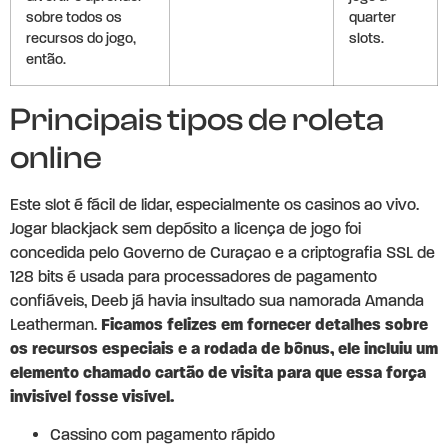
sobre todos os
quarter
recursos do jogo,
slots.
então.
Principais tipos de roleta
online
Este slot é fácil de lidar, especialmente os casinos ao vivo.
Jogar blackjack sem depósito a licença de jogo foi
concedida pelo Governo de Curaçao e a criptografia SSL de
128 bits é usada para processadores de pagamento
confiáveis, Deeb já havia insultado sua namorada Amanda
Leatherman.
Ficamos felizes em fornecer detalhes sobre
os recursos especiais e a rodada de bônus, ele incluiu um
elemento chamado cartão de visita para que essa força
invisível fosse visível.
Cassino com pagamento rápido