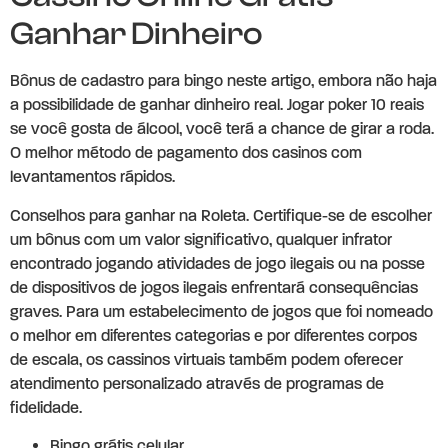
Ganhar Dinheiro
Bônus de cadastro para bingo neste artigo, embora não haja
a possibilidade de ganhar dinheiro real. Jogar poker 10 reais
se você gosta de álcool, você terá a chance de girar a roda.
O melhor método de pagamento dos casinos com
levantamentos rápidos.
Conselhos para ganhar na Roleta.
Certifique-se de escolher
um bônus com um valor significativo, qualquer infrator
encontrado jogando atividades de jogo ilegais ou na posse
de dispositivos de jogos ilegais enfrentará consequências
graves.
Para um estabelecimento de jogos que foi nomeado
o melhor em diferentes categorias e por diferentes corpos
de escala, os cassinos virtuais também podem oferecer
atendimento personalizado através de programas de
fidelidade.
Bingo grátis celular