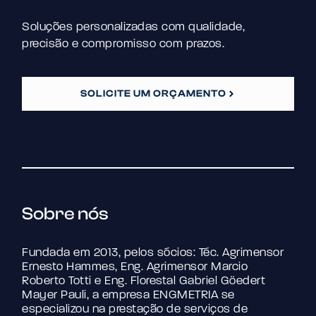
Soluções personalizadas com qualidade,
precisão e compromisso com prazos.
SOLICITE UM ORÇAMENTO
Sobre nós
Fundada em 2013, pelos sócios: Téc. Agrimensor
Ernesto Hammes, Eng. Agrimensor Marcio
Roberto Totti e Eng. Florestal Gabriel Göedert
Mayer Pauli, a empresa ENGMETRIA se
especializou na prestação de serviços de