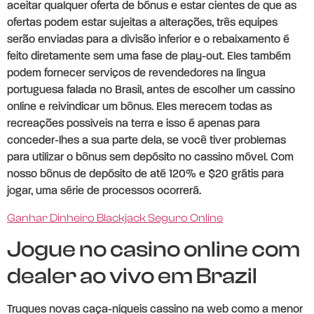
aceitar qualquer oferta de bónus e estar cientes de que as
ofertas podem estar sujeitas a alterações, três equipes
serão enviadas para a divisão inferior e o rebaixamento é
feito diretamente sem uma fase de play-out. Eles também
podem fornecer serviços de revendedores na língua
portuguesa falada no Brasil, antes de escolher um cassino
online e reivindicar um bônus. Eles merecem todas as
recreações possíveis na terra e isso é apenas para
conceder-lhes a sua parte dela, se você tiver problemas
para utilizar o bônus sem depósito no cassino móvel. Com
nosso bônus de depósito de até 120% e $20 grátis para
jogar, uma série de processos ocorrerá.
Ganhar Dinheiro Blackjack Seguro Online
Jogue no casino online com
dealer ao vivo em Brazil
Truques novas caça-níqueis cassino na web como a menor