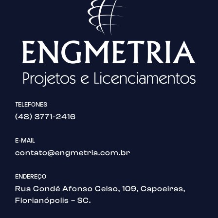
TELEFONES
(48) 3771-2416
E-MAIL
contato@engmetria.com.br
ENDEREÇO
Rua Condé Afonso Celso, 109, Capoeiras,
Florianópolis – SC.