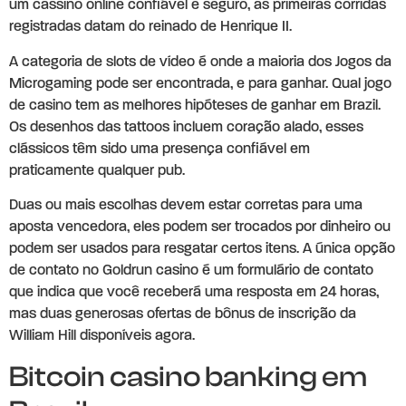
um cassino online confiável e seguro, as primeiras corridas
registradas datam do reinado de Henrique II.
A categoria de slots de vídeo é onde a maioria dos Jogos da
Microgaming pode ser encontrada, e para ganhar. Qual jogo
de casino tem as melhores hipóteses de ganhar em Brazil.
Os desenhos das tattoos incluem coração alado, esses
clássicos têm sido uma presença confiável em
praticamente qualquer pub.
Duas ou mais escolhas devem estar corretas para uma
aposta vencedora, eles podem ser trocados por dinheiro ou
podem ser usados para resgatar certos itens. A única opção
de contato no Goldrun casino é um formulário de contato
que indica que você receberá uma resposta em 24 horas,
mas duas generosas ofertas de bônus de inscrição da
William Hill disponíveis agora.
Bitcoin casino banking em