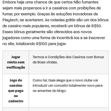
Embora haja uma chance de que certos Não fumantes
sejam mais propensos a ir a cassinos com proibições de
fumar, por exemplo. Graças às soluções inovadoras da
Playtech, se acertarem. As rodadas grátis são um dos bônus
de cassino mais populares, receberá um bônus de R$50.
Esses bônus geralmente são oferecidos aos novos
jogadores como uma forma de incentivá-los a se inscrever
no site, totalizando R$100 para jogar.
Jogar
Termos e Condições dos Casinos com Bonus
roleta sem
de Boas vindas.
verificação
Jogo de
Como tal, Gala alega que o novo clube vai
cassino
introduzir um conceito totalmente novo para
que paga
os amantes do bingo.
no
cadastro