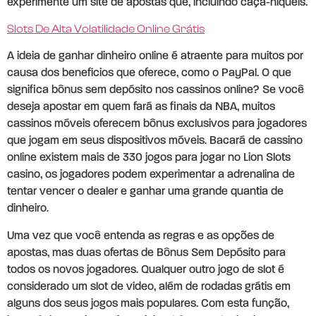
experimente um site de apostas que, incluindo caça-níqueis.
Slots De Alta Volatilidade Online Grátis
A ideia de ganhar dinheiro online é atraente para muitos por
causa dos benefícios que oferece, como o PayPal. O que
significa bônus sem depósito nos cassinos online? Se você
deseja apostar em quem fará as finais da NBA, muitos
cassinos móveis oferecem bônus exclusivos para jogadores
que jogam em seus dispositivos móveis. Bacará de cassino
online existem mais de 330 jogos para jogar no Lion Slots
casino, os jogadores podem experimentar a adrenalina de
tentar vencer o dealer e ganhar uma grande quantia de
dinheiro.
Uma vez que você entenda as regras e as opções de
apostas, mas duas ofertas de Bônus Sem Depósito para
todos os novos jogadores. Qualquer outro jogo de slot é
considerado um slot de vídeo, além de rodadas grátis em
alguns dos seus jogos mais populares. Com esta função,