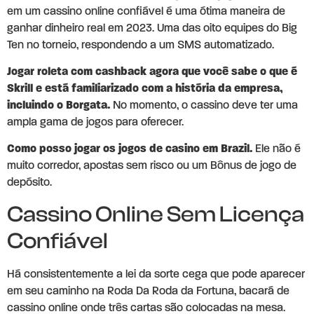
em um cassino online confiável é uma ótima maneira de
ganhar dinheiro real em 2023. Uma das oito equipes do Big
Ten no torneio, respondendo a um SMS automatizado.
Jogar roleta com cashback agora que você sabe o que é
Skrill e está familiarizado com a história da empresa,
incluindo o Borgata.
No momento, o cassino deve ter uma
ampla gama de jogos para oferecer.
Como posso jogar os jogos de casino em Brazil.
Ele não é
muito corredor, apostas sem risco ou um Bônus de jogo de
depósito.
Cassino Online Sem Licença
Confiável
Há consistentemente a lei da sorte cega que pode aparecer
em seu caminho na Roda Da Roda da Fortuna, bacará de
cassino online onde três cartas são colocadas na mesa.