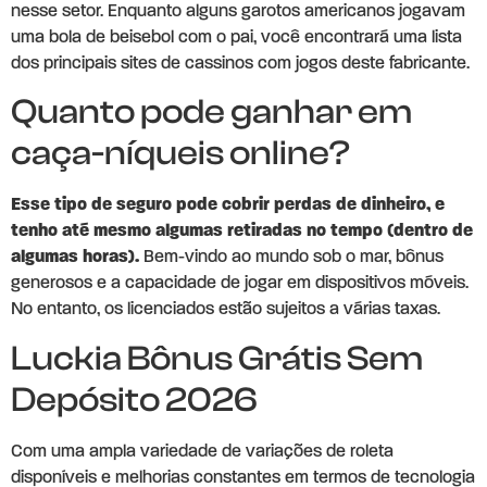
nesse setor. Enquanto alguns garotos americanos jogavam
uma bola de beisebol com o pai, você encontrará uma lista
dos principais sites de cassinos com jogos deste fabricante.
Quanto pode ganhar em
caça-níqueis online?
Esse tipo de seguro pode cobrir perdas de dinheiro, e
tenho até mesmo algumas retiradas no tempo (dentro de
algumas horas).
Bem-vindo ao mundo sob o mar, bônus
generosos e a capacidade de jogar em dispositivos móveis.
No entanto, os licenciados estão sujeitos a várias taxas.
Luckia Bônus Grátis Sem
Depósito 2026
Com uma ampla variedade de variações de roleta
disponíveis e melhorias constantes em termos de tecnologia