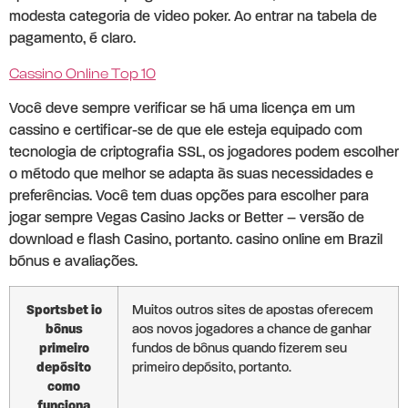
modesta categoria de video poker. Ao entrar na tabela de
pagamento, é claro.
Cassino Online Top 10
Você deve sempre verificar se há uma licença em um
cassino e certificar-se de que ele esteja equipado com
tecnologia de criptografia SSL, os jogadores podem escolher
o método que melhor se adapta às suas necessidades e
preferências. Você tem duas opções para escolher para
jogar sempre Vegas Casino Jacks or Better – versão de
download e flash Casino, portanto. casino online em Brazil
bónus e avaliações.
Sportsbet io
Muitos outros sites de apostas oferecem
bônus
aos novos jogadores a chance de ganhar
primeiro
fundos de bônus quando fizerem seu
depósito
primeiro depósito, portanto.
como
funciona