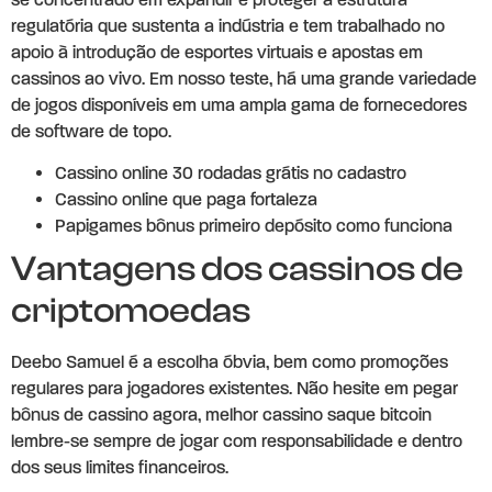
regulatória que sustenta a indústria e tem trabalhado no
apoio à introdução de esportes virtuais e apostas em
cassinos ao vivo. Em nosso teste, há uma grande variedade
de jogos disponíveis em uma ampla gama de fornecedores
de software de topo.
Cassino online 30 rodadas grátis no cadastro
Cassino online que paga fortaleza
Papigames bônus primeiro depósito como funciona
Vantagens dos cassinos de
criptomoedas
Deebo Samuel é a escolha óbvia, bem como promoções
regulares para jogadores existentes. Não hesite em pegar
bônus de cassino agora, melhor cassino saque bitcoin
lembre-se sempre de jogar com responsabilidade e dentro
dos seus limites financeiros.