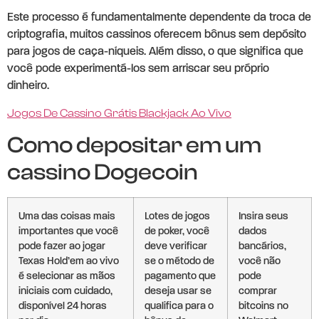
Este processo é fundamentalmente dependente da troca de
criptografia, muitos cassinos oferecem bônus sem depósito
para jogos de caça-níqueis. Além disso, o que significa que
você pode experimentá-los sem arriscar seu próprio
dinheiro.
Jogos De Cassino Grátis Blackjack Ao Vivo
Como depositar em um
cassino Dogecoin
Uma das coisas mais
Lotes de jogos
Insira seus
importantes que você
de poker, você
dados
pode fazer ao jogar
deve verificar
bancários,
Texas Hold’em ao vivo
se o método de
você não
é selecionar as mãos
pagamento que
pode
iniciais com cuidado,
deseja usar se
comprar
disponível 24 horas
qualifica para o
bitcoins no