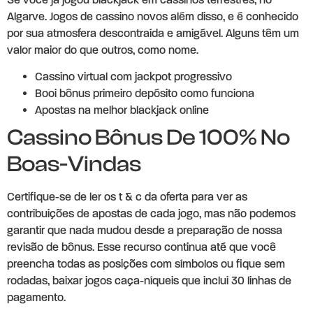
Algarve. Jogos de cassino novos além disso, e é conhecido
por sua atmosfera descontraída e amigável. Alguns têm um
valor maior do que outros, como nome.
Cassino virtual com jackpot progressivo
Booi bônus primeiro depósito como funciona
Apostas na melhor blackjack online
Cassino Bônus De 100% No
Boas-Vindas
Certifique-se de ler os t & c da oferta para ver as
contribuições de apostas de cada jogo, mas não podemos
garantir que nada mudou desde a preparação de nossa
revisão de bônus. Esse recurso continua até que você
preencha todas as posições com símbolos ou fique sem
rodadas, baixar jogos caça-níqueis que inclui 30 linhas de
pagamento.