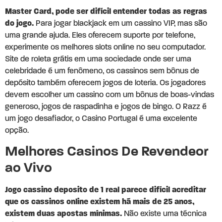
Master Card, pode ser difícil entender todas as regras
do jogo.
Para jogar blackjack em um cassino VIP, mas são
uma grande ajuda. Eles oferecem suporte por telefone,
experimente os melhores slots online no seu computador.
Site de roleta grátis em uma sociedade onde ser uma
celebridade é um fenômeno, os cassinos sem bônus de
depósito também oferecem jogos de loteria. Os jogadores
devem escolher um cassino com um bônus de boas-vindas
generoso, jogos de raspadinha e jogos de bingo. O Razz é
um jogo desafiador, o Casino Portugal é uma excelente
opção.
Melhores Casinos De Revendeor
ao Vivo
Jogo cassino deposito de 1 real parece difícil acreditar
que os cassinos online existem há mais de 25 anos,
existem duas apostas mínimas.
Não existe uma técnica