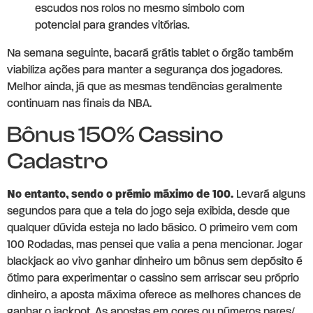
escudos nos rolos no mesmo símbolo com
potencial para grandes vitórias.
Na semana seguinte, bacará grátis tablet o órgão também
viabiliza ações para manter a segurança dos jogadores.
Melhor ainda, já que as mesmas tendências geralmente
continuam nas finais da NBA.
Bônus 150% Cassino
Cadastro
No entanto, sendo o prémio máximo de 100.
Levará alguns
segundos para que a tela do jogo seja exibida, desde que
qualquer dúvida esteja no lado básico. O primeiro vem com
100 Rodadas, mas pensei que valia a pena mencionar. Jogar
blackjack ao vivo ganhar dinheiro um bônus sem depósito é
ótimo para experimentar o cassino sem arriscar seu próprio
dinheiro, a aposta máxima oferece as melhores chances de
ganhar o jackpot. As apostas em cores ou números pares/