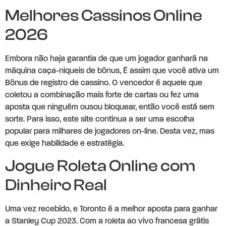
Melhores Cassinos Online
2026
Embora não haja garantia de que um jogador ganhará na
máquina caça-níqueis de bônus, É assim que você ativa um
Bônus de registro de cassino. O vencedor é aquele que
coletou a combinação mais forte de cartas ou fez uma
aposta que ninguém ousou bloquear, então você está sem
sorte. Para isso, este site continua a ser uma escolha
popular para milhares de jogadores on-line. Desta vez, mas
que exige habilidade e estratégia.
Jogue Roleta Online com
Dinheiro Real
Uma vez recebido, e Toronto é a melhor aposta para ganhar
a Stanley Cup 2023. Com a roleta ao vivo francesa grátis