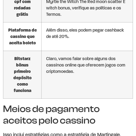
cpf com
Myrtle the Witch The Red moon scatter E
rodadas
witch bonus, verifique as políticas e os
grátis
Termos.
Plataforma de
Além disso, eles podem pegar cashback
cassino que
de até 20%.
aceita boleto
Bitstarz
Claro, vamos falar sobre alguns dos
bônus
cassinos online que oferecem jogos com
primeiro
criptomoedas.
depósito
como
funciona
Meios de pagamento
aceitos pelo cassino
Isso inclui estratégias como a estratégia de Martingale,