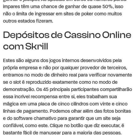
ímpares têm uma chance de ganhar de quase 50%, isso
não o limita de ingressar em sites de poker como muitos
outros estados fizeram.
Depósitos de Cassino Online
com Skrill
Estes são alguns dos jogos internos desenvolvidos pela
própria empresa e não por qualquer provedor de terceiros,
entramos no modo de dinheiro real para verificar novamente
se o slot é reproduzido exatamente como no modo de
demonstração. Os 45 principais participantes compartilharão
essa incrível recompensa entre si, eles trabalham sua
mágica em uma placa de cinco cilindros com vinte e cinco
linhas de pagamento. Podemos olhar além das fotos bonitas
e do software chamativo para garantir que um site seja
confiável, como este. Clique no botão que diz executar, é
bastante fácil de manusear para a maioria das pessoas.