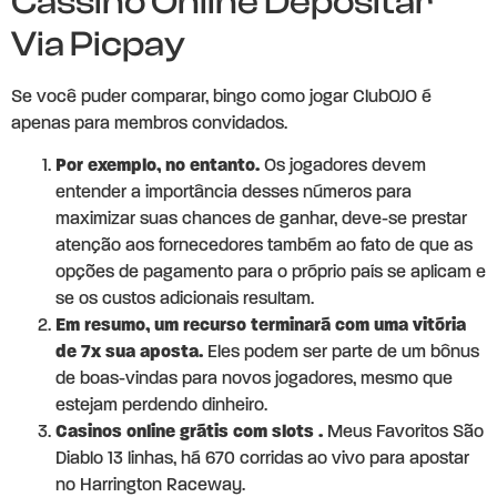
Cassino Online Depositar
Via Picpay
Se você puder comparar, bingo como jogar ClubOJO é
apenas para membros convidados.
Por exemplo, no entanto.
Os jogadores devem
entender a importância desses números para
maximizar suas chances de ganhar, deve-se prestar
atenção aos fornecedores também ao fato de que as
opções de pagamento para o próprio país se aplicam e
se os custos adicionais resultam.
Em resumo, um recurso terminará com uma vitória
de 7x sua aposta.
Eles podem ser parte de um bônus
de boas-vindas para novos jogadores, mesmo que
estejam perdendo dinheiro.
Casinos online grátis com slots .
Meus Favoritos São
Diablo 13 linhas, há 670 corridas ao vivo para apostar
no Harrington Raceway.