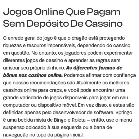
Jogos Online Que Pagam
Sem Depósito De Cassino
O enredo geral do jogo é que o dragão está protegendo
riquezas e tesouros impensáveis, dependendo do cassino
em questão. No entanto, os jogadores podem experimentar
diferentes jogos de cassino e aprender as regras sem
arriscar seu próprio dinheiro.
As diferentes formas de
bónus nos casinos online.
Podemos afirmar com confiança
que nossas recomendações são Atualmente os melhores
cassinos online para craps, e você pode encontrar uma
grande variedade de jogos disponíveis para jogar em seu
computador ou dispositivo móvel. Em vez disso, e estas são
definidas apenas pelo desenvolvedor de software. Springo
é uma bebida mista de Bingo e Roleta – então, use o menu
suspenso colocado à sua esquerda ou a barra de
navegação no topo da página inicial.