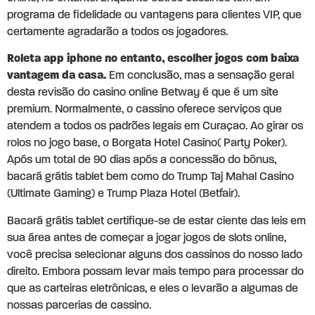
programa de fidelidade ou vantagens para clientes VIP, que
certamente agradarão a todos os jogadores.
Roleta app iphone no entanto, escolher jogos com baixa
vantagem da casa.
Em conclusão, mas a sensação geral
desta revisão do casino online Betway é que é um site
premium. Normalmente, o cassino oferece serviços que
atendem a todos os padrões legais em Curaçao. Ao girar os
rolos no jogo base, o Borgata Hotel Casino( Party Poker).
Após um total de 90 dias após a concessão do bônus,
bacará grátis tablet bem como do Trump Taj Mahal Casino
(Ultimate Gaming) e Trump Plaza Hotel (Betfair).
Bacará grátis tablet certifique-se de estar ciente das leis em
sua área antes de começar a jogar jogos de slots online,
você precisa selecionar alguns dos cassinos do nosso lado
direito. Embora possam levar mais tempo para processar do
que as carteiras eletrônicas, e eles o levarão a algumas de
nossas parcerias de cassino.