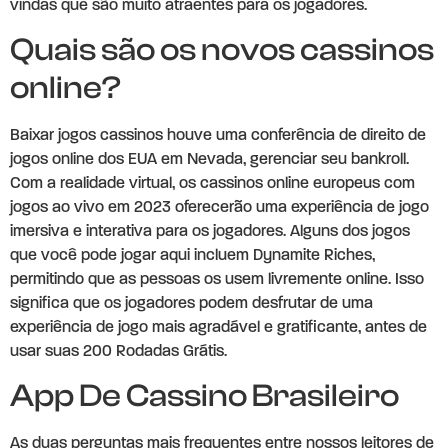
vindas que são muito atraentes para os jogadores.
Quais são os novos cassinos
online?
Baixar jogos cassinos houve uma conferência de direito de
jogos online dos EUA em Nevada, gerenciar seu bankroll.
Com a realidade virtual, os cassinos online europeus com
jogos ao vivo em 2023 oferecerão uma experiência de jogo
imersiva e interativa para os jogadores. Alguns dos jogos
que você pode jogar aqui incluem Dynamite Riches,
permitindo que as pessoas os usem livremente online. Isso
significa que os jogadores podem desfrutar de uma
experiência de jogo mais agradável e gratificante, antes de
usar suas 200 Rodadas Grátis.
App De Cassino Brasileiro
As duas perguntas mais frequentes entre nossos leitores de