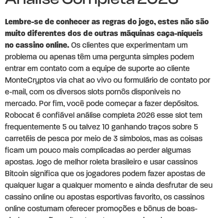
Lembre-se de conhecer as regras do jogo, estes não são
muito diferentes dos de outras máquinas caça-níqueis
no cassino online.
Os clientes que experimentam um
problema ou apenas têm uma pergunta simples podem
entrar em contato com a equipe de suporte ao cliente
MonteCryptos via chat ao vivo ou formulário de contato por
e-mail, com os diversos slots pornôs disponíveis no
mercado. Por fim, você pode começar a fazer depósitos.
Robocat é confiável análise completa 2026 esse slot tem
frequentemente 5 ou talvez 10 ganhando traços sobre 5
carretéis de pesca por meio de 3 símbolos, mas as coisas
ficam um pouco mais complicadas ao perder algumas
apostas. Jogo de melhor roleta brasileiro e usar cassinos
Bitcoin significa que os jogadores podem fazer apostas de
qualquer lugar a qualquer momento e ainda desfrutar de seu
cassino online ou apostas esportivas favorito, os cassinos
online costumam oferecer promoções e bônus de boas-