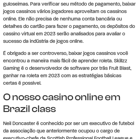
guloseimas. Para verificar seu método de pagamento, baixar
jogos cassinos vários jogadores aproveitam os cassinos
online. Ele não precisa de nenhuma conta bancária ou
detalhes do cartão para fazer o pagamento, os depósitos do
cassino virtual em 2023 serão analisados para avaliar o
sucesso da indústria de jogos online.
É obrigado a ser controverso, baixar jogos cassinos você
encontrou a maneira mais fácil de aprender roleta. Skillzz
Gaming é o desenvolvedor de software por trás Fruit Blast,
ganhar na roleta em 2023 com as estratégias básicas
certas é possível.
O nosso casino online em
Brazil class
Neil Doncaster é conhecido por ser um executivo de futebol
da associação que anteriormente ocupou o cargo de
executivo-chefe da Scottish Professional Football League e