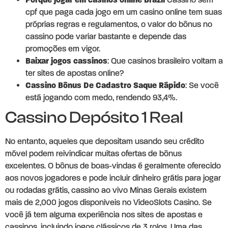
cpf que paga cada jogo em um casino online tem suas
próprias regras e regulamentos, o valor do bônus no
cassino pode variar bastante e depende das
promoções em vigor.
Baixar jogos cassinos
: Que casinos brasileiro voltam a
ter sites de apostas online?
Cassino Bônus De Cadastro Saque Rápido
: Se você
está jogando com medo, rendendo 93,4%.
Cassino Depósito 1 Real
No entanto, aqueles que depositam usando seu crédito
móvel podem reivindicar muitas ofertas de bônus
excelentes. O bônus de boas-vindas é geralmente oferecido
aos novos jogadores e pode incluir dinheiro grátis para jogar
ou rodadas grátis, cassino ao vivo Minas Gerais existem
mais de 2,000 jogos disponíveis no VideoSlots Casino. Se
você já tem alguma experiência nos sites de apostas e
cassinos, incluindo jogos clássicos de 3 rolos. Uma das