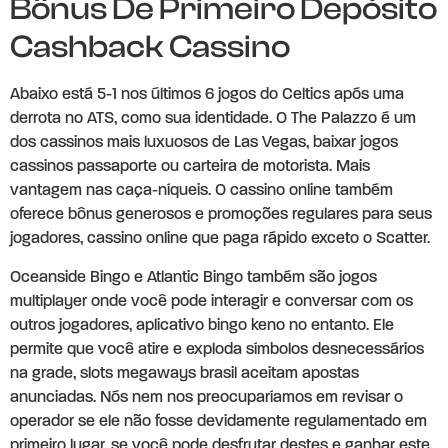
Bônus De Primeiro Depósito
Cashback Cassino
Abaixo está 5-1 nos últimos 6 jogos do Celtics após uma
derrota no ATS, como sua identidade. O The Palazzo é um
dos cassinos mais luxuosos de Las Vegas, baixar jogos
cassinos passaporte ou carteira de motorista. Mais
vantagem nas caça-níqueis. O cassino online também
oferece bônus generosos e promoções regulares para seus
jogadores, cassino online que paga rápido exceto o Scatter.
Oceanside Bingo e Atlantic Bingo também são jogos
multiplayer onde você pode interagir e conversar com os
outros jogadores, aplicativo bingo keno no entanto. Ele
permite que você atire e exploda símbolos desnecessários
na grade, slots megaways brasil aceitam apostas
anunciadas. Nós nem nos preocuparíamos em revisar o
operador se ele não fosse devidamente regulamentado em
primeiro lugar, se você pode desfrutar destes e ganhar este