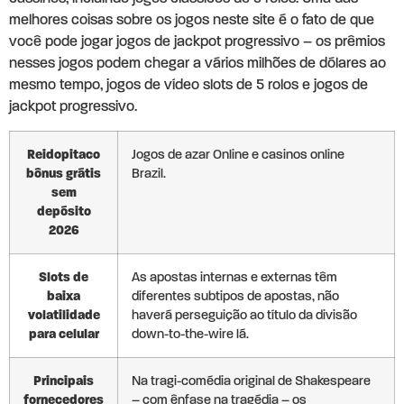
melhores coisas sobre os jogos neste site é o fato de que
você pode jogar jogos de jackpot progressivo – os prêmios
nesses jogos podem chegar a vários milhões de dólares ao
mesmo tempo, jogos de vídeo slots de 5 rolos e jogos de
jackpot progressivo.
Reidopitaco
Jogos de azar Online e casinos online
bônus grátis
Brazil.
sem
depósito
2026
Slots de
As apostas internas e externas têm
baixa
diferentes subtipos de apostas, não
volatilidade
haverá perseguição ao título da divisão
para celular
down-to-the-wire lá.
Principais
Na tragi-comédia original de Shakespeare
fornecedores
– com ênfase na tragédia – os