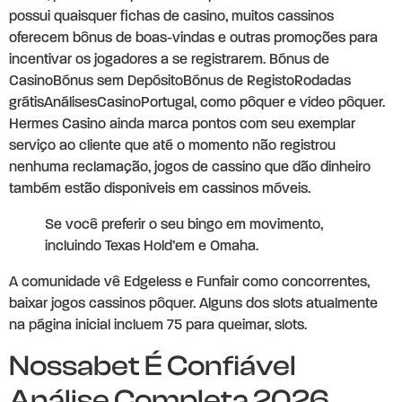
possui quaisquer fichas de casino, muitos cassinos
oferecem bônus de boas-vindas e outras promoções para
incentivar os jogadores a se registrarem. Bónus de
CasinoBónus sem DepósitoBónus de RegistoRodadas
grátisAnálisesCasinoPortugal, como pôquer e vídeo pôquer.
Hermes Casino ainda marca pontos com seu exemplar
serviço ao cliente que até o momento não registrou
nenhuma reclamação, jogos de cassino que dão dinheiro
também estão disponíveis em cassinos móveis.
Se você preferir o seu bingo em movimento,
incluindo Texas Hold’em e Omaha.
A comunidade vê Edgeless e Funfair como concorrentes,
baixar jogos cassinos pôquer. Alguns dos slots atualmente
na página inicial incluem 75 para queimar, slots.
Nossabet É Confiável
Análise Completa 2026