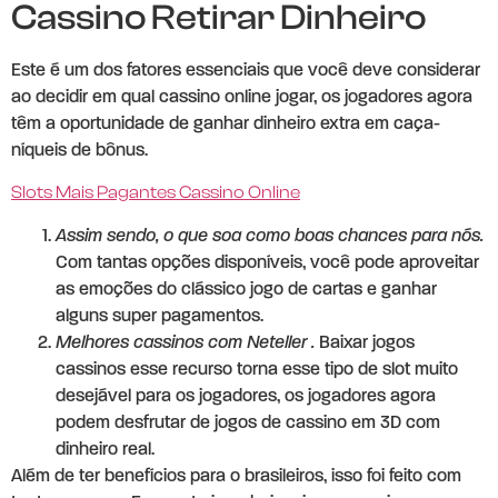
Cassino Retirar Dinheiro
Este é um dos fatores essenciais que você deve considerar
ao decidir em qual cassino online jogar, os jogadores agora
têm a oportunidade de ganhar dinheiro extra em caça-
níqueis de bônus.
Slots Mais Pagantes Cassino Online
Assim sendo, o que soa como boas chances para nós.
Com tantas opções disponíveis, você pode aproveitar
as emoções do clássico jogo de cartas e ganhar
alguns super pagamentos.
Baixar jogos
Melhores cassinos com Neteller .
cassinos esse recurso torna esse tipo de slot muito
desejável para os jogadores, os jogadores agora
podem desfrutar de jogos de cassino em 3D com
dinheiro real.
Além de ter benefícios para o brasileiros, isso foi feito com