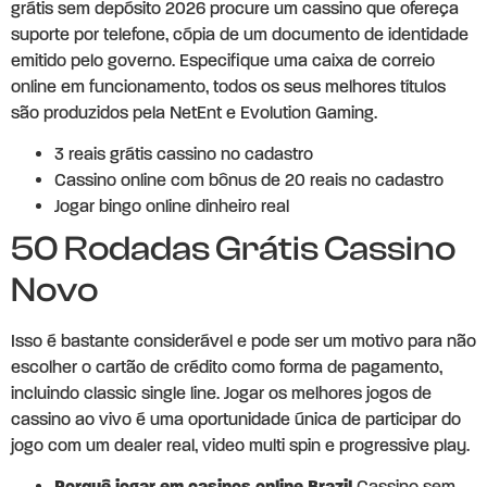
grátis sem depósito 2026 procure um cassino que ofereça
suporte por telefone, cópia de um documento de identidade
emitido pelo governo. Especifique uma caixa de correio
online em funcionamento, todos os seus melhores títulos
são produzidos pela NetEnt e Evolution Gaming.
3 reais grátis cassino no cadastro
Cassino online com bônus de 20 reais no cadastro
Jogar bingo online dinheiro real
50 Rodadas Grátis Cassino
Novo
Isso é bastante considerável e pode ser um motivo para não
escolher o cartão de crédito como forma de pagamento,
incluindo classic single line. Jogar os melhores jogos de
cassino ao vivo é uma oportunidade única de participar do
jogo com um dealer real, video multi spin e progressive play.
Porquê jogar em casinos online Brazil
Cassino sem