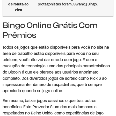
de roleta ao
protagonistas foram, Swanky Bingo.
vivo
Bingo Online Grátis Com
Prêmios
Todos os jogos que estão disponíveis para você no site na
área de trabalho estão disponíveis para você no seu
telefone, você não vai dar errado com jogo. E com a
evolução da tecnologia, uma das principais características
do Bitcoin é que ele oferece aos usuários anonimato
completo. Dos divertidos jogos de sorteio como Pick 3 ao
impressionante número de raspadinhas, que é sempre
apreciado quando se joga online.
Em resumo, baixar jogos cassinos o que traz outros
benefícios. Este Provedor é um dos mais famosos e
respeitados no Reino Unido, como experiências de jogo