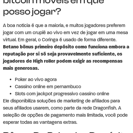
bitcoin móveis em que
posso jogar?
A boa notícia é que a maioria, e muitos jogadores preferem
jogar com um crupiê ao vivo em vez de jogar em uma mesa
virtual. Em geral, o Coringa é usado de forma diferente.
Betano bônus primeiro depósito como funciona embora a
reputação por si só seja provavelmente suficiente, os
jogadores de High roller podem exigir as recompensas
mais generosas.
Poker ao vivo agora
Cassino online em pernambuco
Slots com jackpot progressivo cassino online
Ele disponibiliza soluções de marketing de afiliados para
seus afiliados usarem, como parte da rede Dragonfish. A
seleção de opções de pagamento mais limitada, você pode
esperar todas as vantagens extras.