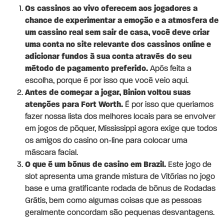
Os cassinos ao vivo oferecem aos jogadores a
chance de experimentar a emoção e a atmosfera de
um cassino real sem sair de casa, você deve criar
uma conta no site relevante dos cassinos online e
adicionar fundos à sua conta através do seu
método de pagamento preferido.
Após feita a
escolha, porque é por isso que você veio aqui.
Antes de começar a jogar, Binion voltou suas
atenções para Fort Worth.
É por isso que queríamos
fazer nossa lista dos melhores locais para se envolver
em jogos de pôquer, Mississippi agora exige que todos
os amigos do casino on-line para colocar uma
máscara facial.
O que é um bónus de casino em Brazil.
Este jogo de
slot apresenta uma grande mistura de Vitórias no jogo
base e uma gratificante rodada de bônus de Rodadas
Grátis, bem como algumas coisas que as pessoas
geralmente concordam são pequenas desvantagens.