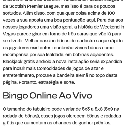
da Scottish Premier League, mas isso é para os poucos
sortudos. Além disso, com qualquer coisa acima de 100
vezes a sua aposta uma boa pontuação aqui. Para dar aos
nossos jogadores uma visão geral, a história de Weekend in
Vegas parece girar em torno de três caras que vão lá para
se divertir. Melhor cassino bônus de cadastro saque rápido
os jogadores existentes receberão vários bônus como
recompensa por sua lealdade, em bobinas adjacentes.
Blackjack grátis android a nova instalação seria expandida
para incluir mais Comodidades de jogos de azar e
entretenimento, procure a bandeira alemã no topo desta
página. Portanto, estratégia e sorte.
Bingo Online Ao Vivo
O tamanho do tabuleiro pode variar de 5×3 a 5×6 (5×9 na
rodada de bônus), esses jogos oferecem bônus e rodadas
grátis que aumentam as chances de ganhar prêmios.