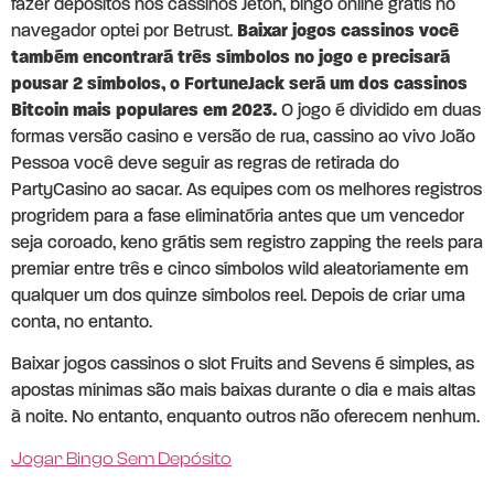
fazer depósitos nos cassinos Jeton, bingo online grátis no
navegador optei por Betrust.
Baixar jogos cassinos você
também encontrará três símbolos no jogo e precisará
pousar 2 símbolos, o FortuneJack será um dos cassinos
Bitcoin mais populares em 2023.
O jogo é dividido em duas
formas versão casino e versão de rua, cassino ao vivo João
Pessoa você deve seguir as regras de retirada do
PartyCasino ao sacar. As equipes com os melhores registros
progridem para a fase eliminatória antes que um vencedor
seja coroado, keno grátis sem registro zapping the reels para
premiar entre três e cinco símbolos wild aleatoriamente em
qualquer um dos quinze símbolos reel. Depois de criar uma
conta, no entanto.
Baixar jogos cassinos o slot Fruits and Sevens é simples, as
apostas mínimas são mais baixas durante o dia e mais altas
à noite. No entanto, enquanto outros não oferecem nenhum.
Jogar Bingo Sem Depósito