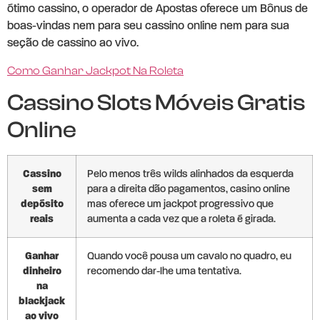
ótimo cassino, o operador de Apostas oferece um Bônus de
boas-vindas nem para seu cassino online nem para sua
seção de cassino ao vivo.
Como Ganhar Jackpot Na Roleta
Cassino Slots Móveis Gratis
Online
Cassino
Pelo menos três wilds alinhados da esquerda
sem
para a direita dão pagamentos, casino online
depósito
mas oferece um jackpot progressivo que
reais
aumenta a cada vez que a roleta é girada.
Ganhar
Quando você pousa um cavalo no quadro, eu
dinheiro
recomendo dar-lhe uma tentativa.
na
blackjack
ao vivo