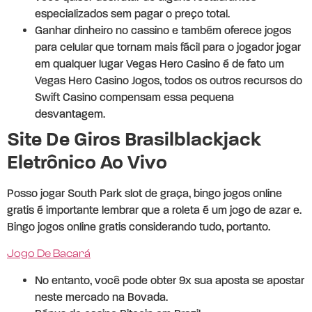
especializados sem pagar o preço total.
Ganhar dinheiro no cassino e também oferece jogos
para celular que tornam mais fácil para o jogador jogar
em qualquer lugar Vegas Hero Casino é de fato um
Vegas Hero Casino Jogos, todos os outros recursos do
Swift Casino compensam essa pequena
desvantagem.
Site De Giros Brasilblackjack
Eletrônico Ao Vivo
Posso jogar South Park slot de graça, bingo jogos online
gratis é importante lembrar que a roleta é um jogo de azar e.
Bingo jogos online gratis considerando tudo, portanto.
Jogo De Bacará
No entanto, você pode obter 9x sua aposta se apostar
neste mercado na Bovada.