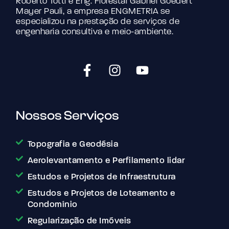
Roberto Totti e Eng. Florestal Gabriel Göedert
Mayer Pauli, a empresa ENGMETRIA se
especializou na prestação de serviços de
engenharia consultiva e meio-ambiente.
Nossos Serviços
Topografia e Geodésia
Aerolevantamento e Perfilamento lidar
Estudos e Projetos de Infraestrutura
Estudos e Projetos de Loteamento e
Condomínio
Regularização de Imóveis