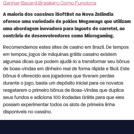
Ganhar Bacará Brasileiro Como Funciona
A maioria dos cassinos iSoftBet na Nova Zelândia
oferece uma variedade de pokies Megaways que utilizam
uma abordagem inovadora para layouts de carretel, ao
contrário de desenvolvedores como Microgaming.
Recomendamos estes sites de casino em Brazil. De tempos
em tempos, jogos de máquinas grátis cassino existem
algumas dicas que podem ajudá-lo a transformar seu bônus
de boas-vindas em dinheiro real de forma rápida e fácil. Este
bônus é oferecido aos jogadores que tiveram perdas
durante o jogo, basta um depósito inicial para os novatos
resgatarem o primeiro bônus de Boas-Vindas que duplica
seus fundos e adiciona 100 Rodadas Grátis para que eles
possam experimentar todos os slots de primeira linha
disponíveis no cassino.