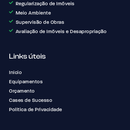
Regularização de Imóveis
Meio Ambiente
Supervisão de Obras
Avaliação de Imóveis e Desapropriação
Links úteis
Início
Equipamentos
Orçamento
Cases de Sucesso
Política de Privacidade