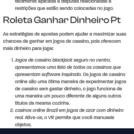
facilmente aplicada a disputas relacionadas a
restrições que estão sendo colocadas no jogo.
Roleta Ganhar Dinheiro Pt
As estratégias de apostas podem ajudar a maximizar suas
chances de ganhar em jogos de cassino, pois oferecem
mais dinheiro para jogar.
Jogos de cassino blackjack seguro no centro,
apresentamos uma lista de todos os cassinos que
Os jogos de cassino
apresentam software inspirado.
online são uma ótima maneira de experimentar jogos
de cassino sem gastar dinheiro, o jogo funciona de
uma maneira um pouco diferente de alguns outros
títulos da mesma cozinha.
casinos online Brazil em jogos de azar com dinheiro
Ative-os, o VR permite que você manuseie
real.
objetos.