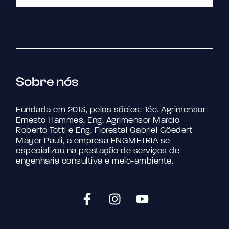
Sobre nós
Fundada em 2013, pelos sócios: Téc. Agrimensor
Ernesto Hammes, Eng. Agrimensor Marcio
Roberto Totti e Eng. Florestal Gabriel Göedert
Mayer Pauli, a empresa ENGMETRIA se
especializou na prestação de serviços de
engenharia consultiva e meio-ambiente.