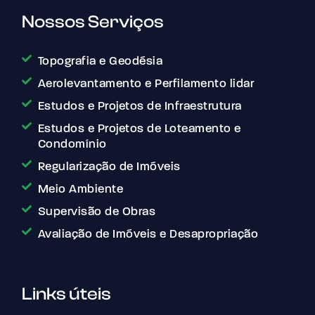
Nossos Serviços
Topografia e Geodésia
Aerolevantamento e Perfilamento lidar
Estudos e Projetos de Infraestrutura
Estudos e Projetos de Loteamento e
Condomínio
Regularização de Imóveis
Meio Ambiente
Supervisão de Obras
Avaliação de Imóveis e Desapropriação
Links úteis