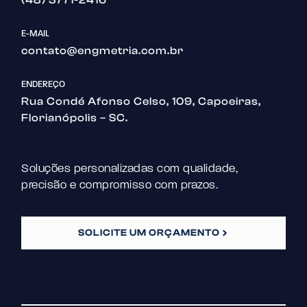
E-MAIL
contato@engmetria.com.br
ENDEREÇO
Rua Condé Afonso Celso, 109, Capoeiras,
Florianópolis – SC.
Soluções personalizadas com qualidade,
precisão e compromisso com prazos.
SOLICITE UM ORÇAMENTO