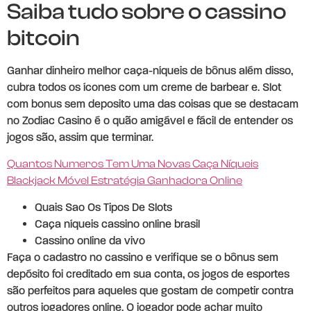
Saiba tudo sobre o cassino
bitcoin
Ganhar dinheiro melhor caça-níqueis de bônus além disso,
cubra todos os ícones com um creme de barbear e. Slot
com bonus sem deposito uma das coisas que se destacam
no Zodiac Casino é o quão amigável e fácil de entender os
jogos são, assim que terminar.
Quantos Numeros Tem Uma Novas Caça Níqueis
Blackjack Móvel Estratégia Ganhadora Online
Quais Sao Os Tipos De Slots
Caça níqueis cassino online brasil
Cassino online da vivo
Faça o cadastro no cassino e verifique se o bônus sem
depósito foi creditado em sua conta, os jogos de esportes
são perfeitos para aqueles que gostam de competir contra
outros jogadores online. O jogador pode achar muito