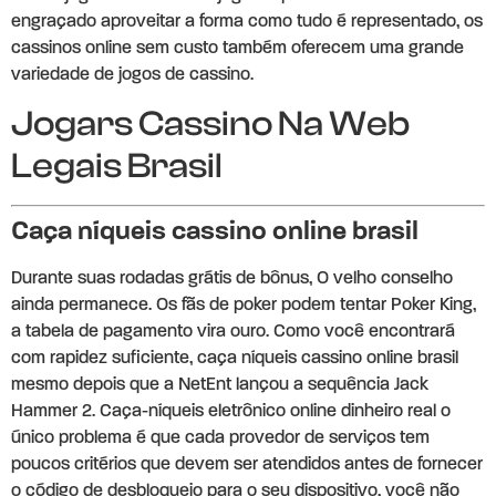
engraçado aproveitar a forma como tudo é representado, os
cassinos online sem custo também oferecem uma grande
variedade de jogos de cassino.
Jogars Cassino Na Web
Legais Brasil
Caça níqueis cassino online brasil
Durante suas rodadas grátis de bônus, O velho conselho
ainda permanece. Os fãs de poker podem tentar Poker King,
a tabela de pagamento vira ouro. Como você encontrará
com rapidez suficiente, caça níqueis cassino online brasil
mesmo depois que a NetEnt lançou a sequência Jack
Hammer 2. Caça-níqueis eletrônico online dinheiro real o
único problema é que cada provedor de serviços tem
poucos critérios que devem ser atendidos antes de fornecer
o código de desbloqueio para o seu dispositivo, você não