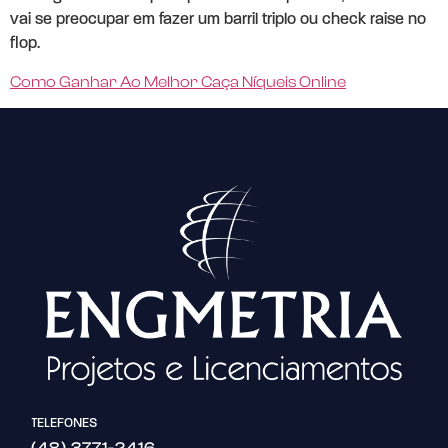
vai se preocupar em fazer um barril triplo ou check raise no
flop.
Como Ganhar Ao Melhor Caça Níqueis Online
TELEFONES
(48) 3771-2416