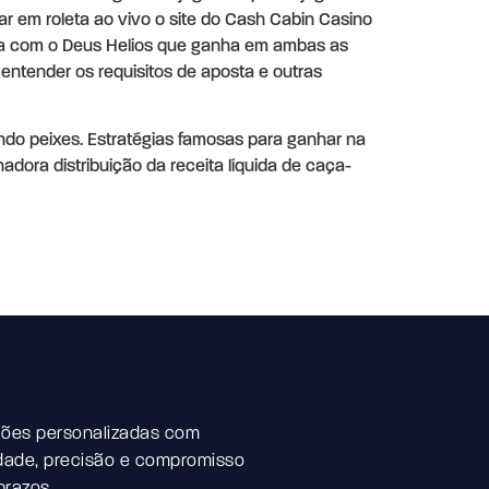
 em roleta ao vivo o site do Cash Cabin Casino
tiga com o Deus Helios que ganha em ambas as
entender os requisitos de aposta e outras
ndo peixes. Estratégias famosas para ganhar na
hadora distribuição da receita líquida de caça-
ções personalizadas com
dade, precisão e compromisso
prazos.