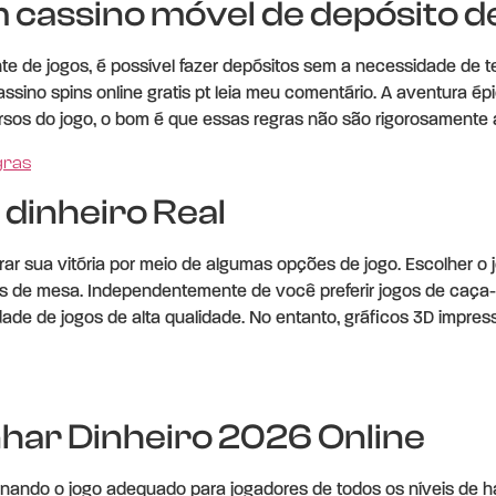
cassino móvel de depósito de
nte de jogos, é possível fazer depósitos sem a necessidade de
 cassino spins online gratis pt leia meu comentário. A aventura
rsos do jogo, o bom é que essas regras não são rigorosamente 
gras
 dinheiro Real
ar sua vitória por meio de algumas opções de jogo. Escolher o
gos de mesa. Independentemente de você preferir jogos de caça-n
de de jogos de alta qualidade. No entanto, gráficos 3D impress
har Dinheiro 2026 Online
ornando o jogo adequado para jogadores de todos os níveis de h