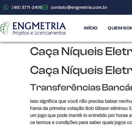
(48) 3771-2416
contato@engmetria.com.br
INÍCIO
QUEM SO
Caça Níqueis Elet
Caça Níqueis Elet
Transferências Bancár
Isso significa que você não precisa baixar nenh
Fama da primeira votação Bob Gibson eliminou 3,
um jogo que pode mantê-lo entretido por horas a 
os termos e condições para saber quais jogos co