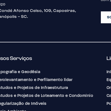
EÇO
Condé Afonso Celso, 109, Capoeiras,
anópolis – SC.
S
sos Serviços
L
opografia e Geodésia
In
erolevantamento e Perfilamento lidar
E
studos e Projetos de Infraestrutura
O
studos e Projetos de Loteamento e Condomínio
C
egularização de Imóveis
Po