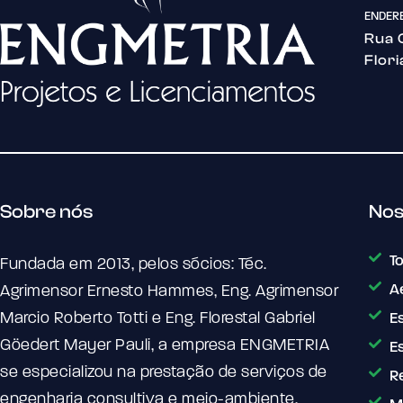
ENDER
Rua 
Flori
Sobre nós
Nos
T
Fundada em 2013, pelos sócios: Téc.
A
Agrimensor Ernesto Hammes, Eng. Agrimensor
Marcio Roberto Totti e Eng. Florestal Gabriel
E
Göedert Mayer Pauli, a empresa ENGMETRIA
E
se especializou na prestação de serviços de
R
engenharia consultiva e meio-ambiente.