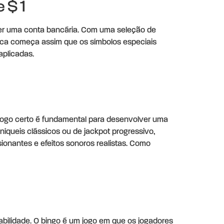
 $ 1
 ter uma conta bancária. Com uma seleção de
 épica começa assim que os símbolos especiais
aplicadas.
 jogo certo é fundamental para desenvolver uma
íqueis clássicos ou de jackpot progressivo,
ionantes e efeitos sonoros realistas. Como
abilidade. O bingo é um jogo em que os jogadores