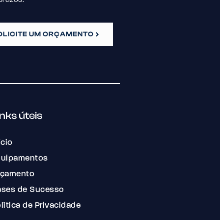
OLICITE UM ORÇAMENTO
inks úteis
ício
quipamentos
rçamento
ases de Sucesso
lítica de Privacidade