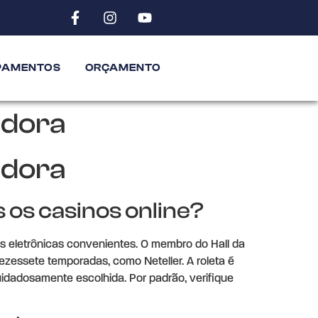
PAMENTOS
ORÇAMENTO
adora
adora
 os casinos online?
s eletrônicas convenientes. O membro do Hall da
zessete temporadas, como Neteller. A roleta é
uidadosamente escolhida. Por padrão, verifique