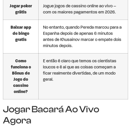
Jogar poker
Jogue jogos de cassino online ao vivo –
grátis
com os maiores pagamentos em 2026.
Baixar app
No entanto, quando Pereda marcou para a
de bingo
Espanha depois de apenas 6 minutos
gratis
antes de Khusainov marcar o empate dois
minutos depois.
Como
E então é claro que temos os cientistas
funciona o
loucos e é aí que as coisas começam a
Bônus de
ficar realmente divertidas, de um modo
Jogo do
geral.
cassino
online?
Jogar Bacará Ao Vivo
Agora