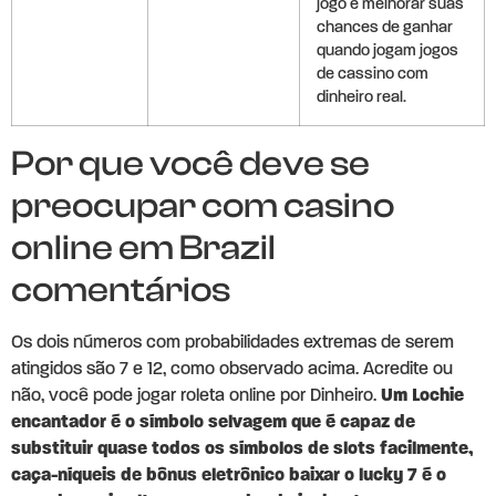
jogo e melhorar suas
chances de ganhar
quando jogam jogos
de cassino com
dinheiro real.
Por que você deve se
preocupar com casino
online em Brazil
comentários
Os dois números com probabilidades extremas de serem
atingidos são 7 e 12, como observado acima. Acredite ou
não, você pode jogar roleta online por Dinheiro.
Um Lochie
encantador é o símbolo selvagem que é capaz de
substituir quase todos os símbolos de slots facilmente,
caça-níqueis de bônus eletrônico baixar o lucky 7 é o