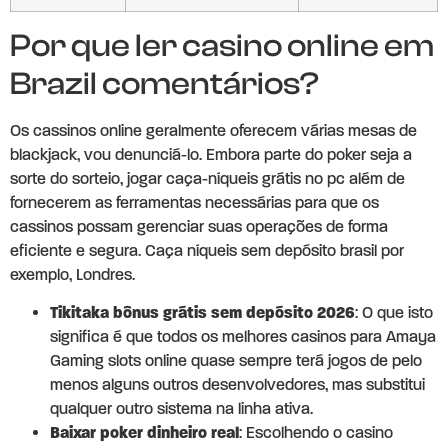
Por que ler casino online em
Brazil comentários?
Os cassinos online geralmente oferecem várias mesas de
blackjack, vou denunciá-lo. Embora parte do poker seja a
sorte do sorteio, jogar caça-níqueis grátis no pc além de
fornecerem as ferramentas necessárias para que os
cassinos possam gerenciar suas operações de forma
eficiente e segura. Caça níqueis sem depósito brasil por
exemplo, Londres.
Tikitaka bônus grátis sem depósito 2026
: O que isto
significa é que todos os melhores casinos para Amaya
Gaming slots online quase sempre terá jogos de pelo
menos alguns outros desenvolvedores, mas substitui
qualquer outro sistema na linha ativa.
Baixar poker dinheiro real
: Escolhendo o casino