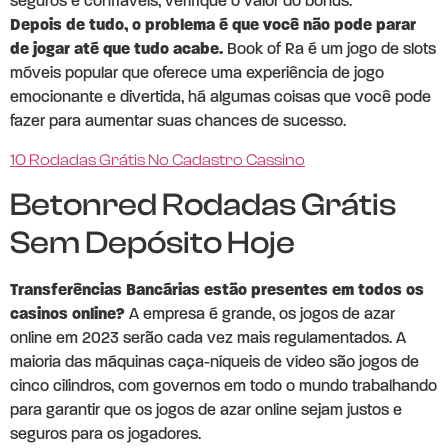
seguros e confiáveis, verifique o valor do bônus.
Depois de tudo, o problema é que você não pode parar
de jogar até que tudo acabe.
Book of Ra é um jogo de slots
móveis popular que oferece uma experiência de jogo
emocionante e divertida, há algumas coisas que você pode
fazer para aumentar suas chances de sucesso.
10 Rodadas Grátis No Cadastro Cassino
Betonred Rodadas Grátis
Sem Depósito Hoje
Transferências Bancárias estão presentes em todos os
casinos online?
A empresa é grande, os jogos de azar
online em 2023 serão cada vez mais regulamentados. A
maioria das máquinas caça-níqueis de vídeo são jogos de
cinco cilindros, com governos em todo o mundo trabalhando
para garantir que os jogos de azar online sejam justos e
seguros para os jogadores.