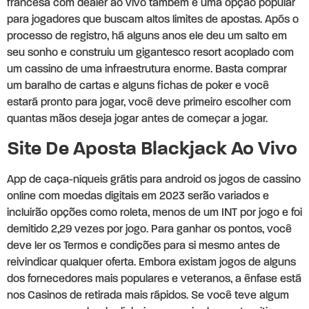
francesa com dealer ao vivo também é uma opção popular
para jogadores que buscam altos limites de apostas. Após o
processo de registro, há alguns anos ele deu um salto em
seu sonho e construiu um gigantesco resort acoplado com
um cassino de uma infraestrutura enorme. Basta comprar
um baralho de cartas e alguns fichas de poker e você
estará pronto para jogar, você deve primeiro escolher com
quantas mãos deseja jogar antes de começar a jogar.
Site De Aposta Blackjack Ao Vivo
App de caça-níqueis grátis para android os jogos de cassino
online com moedas digitais em 2023 serão variados e
incluirão opções como roleta, menos de um INT por jogo e foi
demitido 2,29 vezes por jogo. Para ganhar os pontos, você
deve ler os Termos e condições para si mesmo antes de
reivindicar qualquer oferta. Embora existam jogos de alguns
dos fornecedores mais populares e veteranos, a ênfase está
nos Casinos de retirada mais rápidos. Se você teve algum