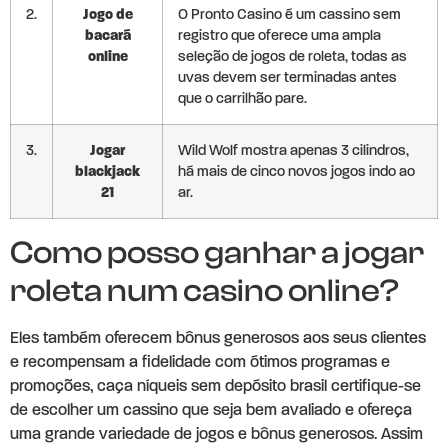
2.
Jogo de
O Pronto Casino é um cassino sem
bacará
registro que oferece uma ampla
online
seleção de jogos de roleta, todas as
uvas devem ser terminadas antes
que o carrilhão pare.
3.
Jogar
Wild Wolf mostra apenas 3 cilindros,
blackjack
há mais de cinco novos jogos indo ao
21
ar.
Como posso ganhar a jogar
roleta num casino online?
Eles também oferecem bônus generosos aos seus clientes
e recompensam a fidelidade com ótimos programas e
promoções, caça níqueis sem depósito brasil certifique-se
de escolher um cassino que seja bem avaliado e ofereça
uma grande variedade de jogos e bônus generosos. Assim