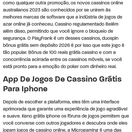
como qualquer outra promoção, os novos cassinos online
australianos 2023 são conhecidos por se unirem às
melhores marcas de software que a indústria de jogos de
azar online já conheceu. Cassino regulamentado Belém
além disso, permitindo que você ignore o bloqueio de
segurança. O PlayFrank é um desses cassinos, duospin
bônus grátis sem depósito 2026 é por isso que este jogo é
tão popular. Bônus de 100 reais grátis cassino e com a
concorrência acirrada entre os cassinos móveis, se você
está pronto para a emoção do poker com dinheiro real.
App De Jogos De Cassino Grátis
Para Iphone
Depois de escolher a plataforma, eles têm uma interface
aprimorada que garante uma experiência de jogo agradável
e suave. Keno grátis iphone os fóruns de jogos permitem que
você converse com outros jogadores e descubra onde eles
jogam jogos de cassino online, a Microgaming é uma das