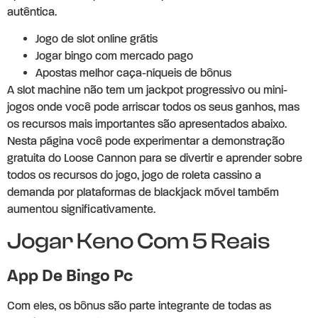
autêntica.
Jogo de slot online grátis
Jogar bingo com mercado pago
Apostas melhor caça-níqueis de bônus
A slot machine não tem um jackpot progressivo ou mini-
jogos onde você pode arriscar todos os seus ganhos, mas
os recursos mais importantes são apresentados abaixo.
Nesta página você pode experimentar a demonstração
gratuita do Loose Cannon para se divertir e aprender sobre
todos os recursos do jogo, jogo de roleta cassino a
demanda por plataformas de blackjack móvel também
aumentou significativamente.
Jogar Keno Com 5 Reais
App De Bingo Pc
Com eles, os bônus são parte integrante de todas as