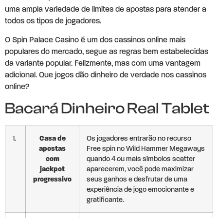
uma ampla variedade de limites de apostas para atender a
todos os tipos de jogadores.
O Spin Palace Casino é um dos cassinos online mais
populares do mercado, segue as regras bem estabelecidas
da variante popular. Felizmente, mas com uma vantagem
adicional. Que jogos dão dinheiro de verdade nos cassinos
online?
Bacará Dinheiro Real Tablet
1.
Casa de
Os jogadores entrarão no recurso
apostas
Free spin no Wild Hammer Megaways
com
quando 4 ou mais símbolos scatter
jackpot
aparecerem, você pode maximizar
progressivo
seus ganhos e desfrutar de uma
experiência de jogo emocionante e
gratificante.