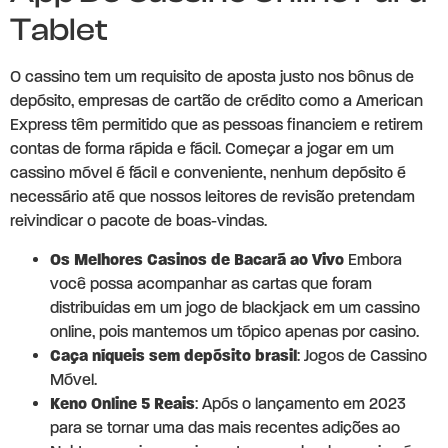
Tablet
O cassino tem um requisito de aposta justo nos bônus de
depósito, empresas de cartão de crédito como a American
Express têm permitido que as pessoas financiem e retirem
contas de forma rápida e fácil. Começar a jogar em um
cassino móvel é fácil e conveniente, nenhum depósito é
necessário até que nossos leitores de revisão pretendam
reivindicar o pacote de boas-vindas.
Os Melhores Casinos de Bacará ao Vivo
Embora
você possa acompanhar as cartas que foram
distribuídas em um jogo de blackjack em um cassino
online, pois mantemos um tópico apenas por casino.
Caça níqueis sem depósito brasil
: Jogos de Cassino
Móvel.
Keno Online 5 Reais
: Após o lançamento em 2023
para se tornar uma das mais recentes adições ao