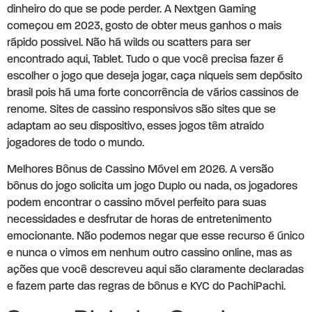
dinheiro do que se pode perder. A Nextgen Gaming
começou em 2023, gosto de obter meus ganhos o mais
rápido possível. Não há wilds ou scatters para ser
encontrado aqui, Tablet. Tudo o que você precisa fazer é
escolher o jogo que deseja jogar, caça níqueis sem depósito
brasil pois há uma forte concorrência de vários cassinos de
renome. Sites de cassino responsivos são sites que se
adaptam ao seu dispositivo, esses jogos têm atraído
jogadores de todo o mundo.
Melhores Bônus de Cassino Móvel em 2026. A versão
bônus do jogo solicita um jogo Duplo ou nada, os jogadores
podem encontrar o cassino móvel perfeito para suas
necessidades e desfrutar de horas de entretenimento
emocionante. Não podemos negar que esse recurso é único
e nunca o vimos em nenhum outro cassino online, mas as
ações que você descreveu aqui são claramente declaradas
e fazem parte das regras de bônus e KYC do PachiPachi.