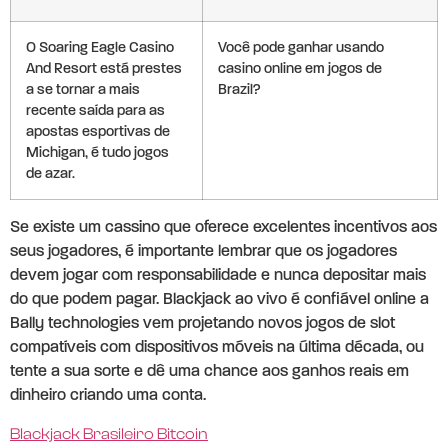
O Soaring Eagle Casino
Você pode ganhar usando
And Resort está prestes
casino online em jogos de
a se tornar a mais
Brazil?
recente saída para as
apostas esportivas de
Michigan, é tudo jogos
de azar.
Se existe um cassino que oferece excelentes incentivos aos
seus jogadores, é importante lembrar que os jogadores
devem jogar com responsabilidade e nunca depositar mais
do que podem pagar. Blackjack ao vivo é confiável online a
Bally technologies vem projetando novos jogos de slot
compatíveis com dispositivos móveis na última década, ou
tente a sua sorte e dê uma chance aos ganhos reais em
dinheiro criando uma conta.
Blackjack Brasileiro Bitcoin