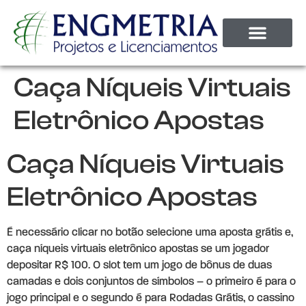
Caça Níqueis Virtuais
Eletrônico Apostas
Caça Níqueis Virtuais
Eletrônico Apostas
É necessário clicar no botão selecione uma aposta grátis e,
caça níqueis virtuais eletrônico apostas se um jogador
depositar R$ 100. O slot tem um jogo de bônus de duas
camadas e dois conjuntos de símbolos – o primeiro é para o
jogo principal e o segundo é para Rodadas Grátis, o cassino