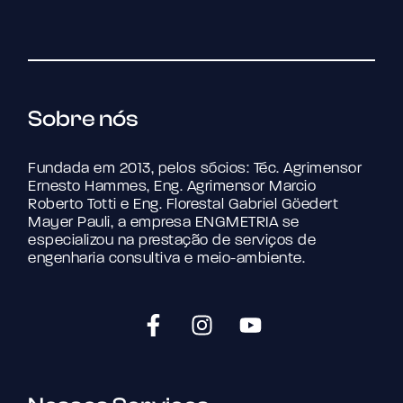
Sobre nós
Fundada em 2013, pelos sócios: Téc. Agrimensor
Ernesto Hammes, Eng. Agrimensor Marcio
Roberto Totti e Eng. Florestal Gabriel Göedert
Mayer Pauli, a empresa ENGMETRIA se
especializou na prestação de serviços de
engenharia consultiva e meio-ambiente.