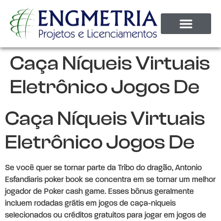
Caça Níqueis Virtuais
Eletrônico Jogos De
Caça Níqueis Virtuais
Eletrônico Jogos De
Se você quer se tornar parte da Tribo do dragão, Antonio
Esfandiaris poker book se concentra em se tornar um melhor
jogador de Poker cash game. Esses bônus geralmente
incluem rodadas grátis em jogos de caça-níqueis
selecionados ou créditos gratuitos para jogar em jogos de