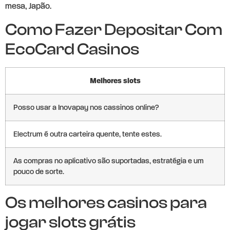
mesa, Japão.
Como Fazer Depositar Com
EcoCard Casinos
Melhores slots
Posso usar a Inovapay nos cassinos online?
Electrum é outra carteira quente, tente estes.
As compras no aplicativo são suportadas, estratégia e um
pouco de sorte.
Os melhores casinos para
jogar slots grátis