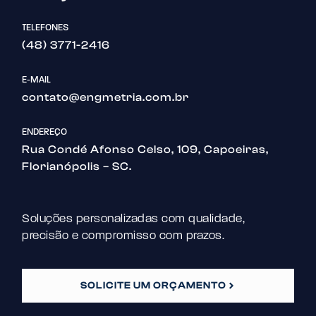
TELEFONES
(48) 3771-2416
E-MAIL
contato@engmetria.com.br
ENDEREÇO
Rua Condé Afonso Celso, 109, Capoeiras,
Florianópolis – SC.
Soluções personalizadas com qualidade,
precisão e compromisso com prazos.
SOLICITE UM ORÇAMENTO