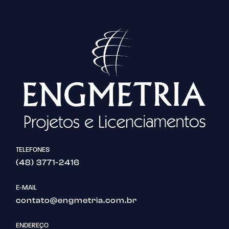
TELEFONES
(48) 3771-2416
E-MAIL
contato@engmetria.com.br
ENDEREÇO