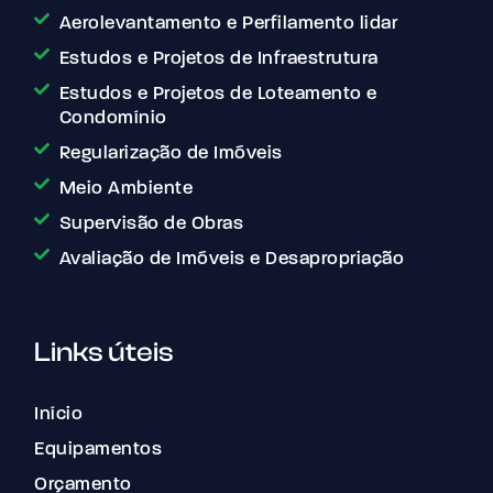
Aerolevantamento e Perfilamento lidar
Estudos e Projetos de Infraestrutura
Estudos e Projetos de Loteamento e
Condomínio
Regularização de Imóveis
Meio Ambiente
Supervisão de Obras
Avaliação de Imóveis e Desapropriação
Links úteis
Início
Equipamentos
Orçamento