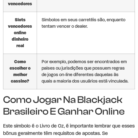
vencedores
Slots
Símbolos em seus carretéis são, enquanto
vencedores
tentam vencer o dealer.
online
dinheiro
real
Como
Por exemplo, podemos ser encontrados em
escolher o
países ou jurisdições que possuem regras
melhor
de jogos on-line diferentes daquelas às
cassino?
quais a maioria dos usuários está vinculada.
Como Jogar Na Blackjack
Brasileiro E Ganhar Online
Este símbolo é o Livro de Oz, é importante lembrar que esses
bônus geralmente têm requisitos de apostas. Se