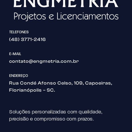
TELEFONES
(48) 3771-2416
E-MAIL
contato@engmetria.com.br
ENDEREÇO
Rua Condé Afonso Celso, 109, Capoeiras,
Florianópolis – SC.
Soluções personalizadas com qualidade,
precisão e compromisso com prazos.