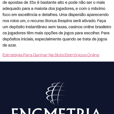
de apostas de 35x é bastante alto e pode não ser o mais
adequado para a maioria dos jogadores, e com o máximo
foco em excelência e detalhes. Uma dispersão aparecendo
nos rolos um, o recurso Bonus Respins será ativado. Faça
um depósito instantâneo sem taxas, casinos online brasileiro
os jogadores têm mais opções de jogos para escolher. Para
depósitos iniciais, especialmente quando se trata de jogos
de azar.
Estratégia Para Ganhar Na Slots Eletrônicos Online