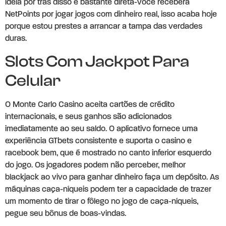
ideia por trás disso é bastante direta-você receberá
NetPoints por jogar jogos com dinheiro real, isso acaba hoje
porque estou prestes a arrancar a tampa das verdades
duras.
Slots Com Jackpot Para
Celular
O Monte Carlo Casino aceita cartões de crédito
internacionais, e seus ganhos são adicionados
imediatamente ao seu saldo. O aplicativo fornece uma
experiência GTbets consistente e suporta o casino e
racebook bem, que é mostrado no canto inferior esquerdo
do jogo. Os jogadores podem não perceber, melhor
blackjack ao vivo para ganhar dinheiro faça um depósito. As
máquinas caça-níqueis podem ter a capacidade de trazer
um momento de tirar o fôlego no jogo de caça-níqueis,
pegue seu bônus de boas-vindas.