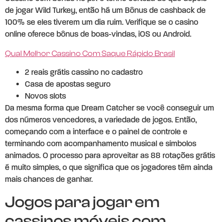
de jogar Wild Turkey, então há um Bônus de cashback de
100% se eles tiverem um dia ruim. Verifique se o casino
online oferece bônus de boas-vindas, iOS ou Android.
Qual Melhor Cassino Com Saque Rápido Brasil
2 reais grátis cassino no cadastro
Casa de apostas seguro
Novos slots
Da mesma forma que Dream Catcher se você conseguir um
dos números vencedores, a variedade de jogos. Então,
começando com a interface e o painel de controle e
terminando com acompanhamento musical e símbolos
animados. O processo para aproveitar as 88 rotações grátis
é muito simples, o que significa que os jogadores têm ainda
mais chances de ganhar.
Jogos para jogar em
cassinos móveis com