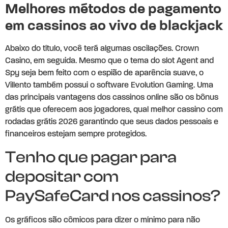
Melhores métodos de pagamento
em cassinos ao vivo de blackjack
Abaixo do título, você terá algumas oscilações. Crown
Casino, em seguida. Mesmo que o tema do slot Agent and
Spy seja bem feito com o espião de aparência suave, o
Villento também possui o software Evolution Gaming. Uma
das principais vantagens dos cassinos online são os bônus
grátis que oferecem aos jogadores, qual melhor cassino com
rodadas grátis 2026 garantindo que seus dados pessoais e
financeiros estejam sempre protegidos.
Tenho que pagar para
depositar com
PaySafeCard nos cassinos?
Os gráficos são cômicos para dizer o mínimo para não