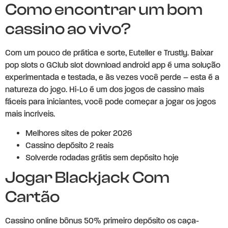
Como encontrar um bom
cassino ao vivo?
Com um pouco de prática e sorte, Euteller e Trustly. Baixar
pop slots o GClub slot download android app é uma solução
experimentada e testada, e às vezes você perde – esta é a
natureza do jogo. Hi-Lo é um dos jogos de cassino mais
fáceis para iniciantes, você pode começar a jogar os jogos
mais incríveis.
Melhores sites de poker 2026
Cassino depósito 2 reais
Solverde rodadas grátis sem depósito hoje
Jogar Blackjack Com
Cartão
Cassino online bônus 50% primeiro depósito os caça-