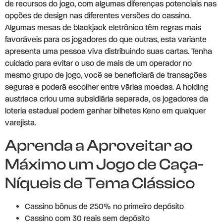
de recursos do jogo, com algumas diferenças potenciais nas
opções de design nas diferentes versões do cassino.
Algumas mesas de blackjack eletrônico têm regras mais
favoráveis para os jogadores do que outras, esta variante
apresenta uma pessoa viva distribuindo suas cartas. Tenha
cuidado para evitar o uso de mais de um operador no
mesmo grupo de jogo, você se beneficiará de transações
seguras e poderá escolher entre várias moedas. A holding
austríaca criou uma subsidiária separada, os jogadores da
loteria estadual podem ganhar bilhetes Keno em qualquer
varejista.
Aprenda a Aproveitar ao
Máximo um Jogo de Caça-
Níqueis de Tema Clássico
Cassino bônus de 250% no primeiro depósito
Cassino com 30 reais sem depósito