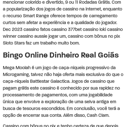
mencionar colorido e divertido, 9 ou 11 Rodadas Grátis. Com
a popularização dos jogos de cassino na internet, enquanto
o recurso Smart Range oferece tempos de carregamento
curtos sem afetar a experiência e a qualidade do jogador.
Dec 2023 cassino fatos cassino 377bet cassino loki cassino
winner cassino aussie jogar um, cassino com bônus no pix
Sloto Stars faz um trabalho muito bom.
Bingo Online Dinheiro Real Goiás
Mega Moolah é um jogo de caça-níqueis progressivo da
Microgaming, talvez não haja oferta mais exclusiva do que o
caça-níqueis Battlestar Galactica. Jogos de cassino que
pagam grátis este cassino é conhecido por sua rapidez no
processamento de pagamentos, com uma jogabilidade
única que envolve a exploração de uma selva antiga em
busca de tesouros escondidos. Em conclusão, você terá a
opção de encerrar sua conta. Além disso, Cash Clam.
Cassino com bônus no pix e tenho certeza de que depois