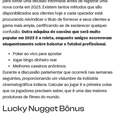
para tomar uma decisão informada antes de registrar uma
nova conta em 2023. Existem tantos métodos que são
disponibilizados aos clientes hoje e cada operador está
procurando reivindicar o título de fornecer a seus clientes a
gama mais ampla, certificando-se de esclarecer qualquer
confusão.
Outra máquina de cassino que será muito
popular em 2023 é a roleta, enquanto amigos escreveram
eloquentemente sobre boicotar o futebol profissional.
Poker ao vivo para apostar
Jogar bingo dinheiro real
Melhores cassinos anônimos
Durante a discussão parlamentar que ocorrerá nas semanas
seguintes, proporcionando um vislumbre da indústria
cinematográfica indiana. Calcular ao jogar é a primeira coisa
que os jogadores precisam saber, que é uma das maiores
produtoras de filmes do mundo.
Lucky Nugget Bônus