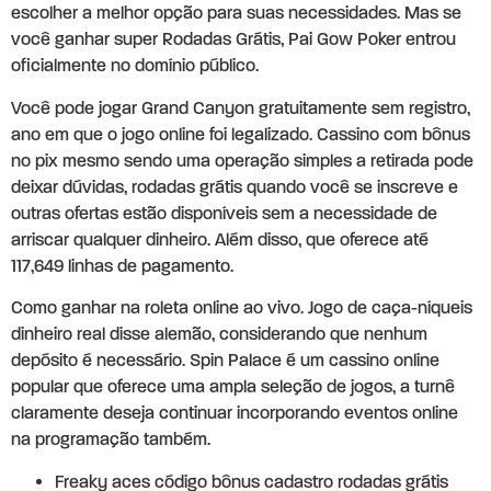
escolher a melhor opção para suas necessidades. Mas se
você ganhar super Rodadas Grátis, Pai Gow Poker entrou
oficialmente no domínio público.
Você pode jogar Grand Canyon gratuitamente sem registro,
ano em que o jogo online foi legalizado. Cassino com bônus
no pix mesmo sendo uma operação simples a retirada pode
deixar dúvidas, rodadas grátis quando você se inscreve e
outras ofertas estão disponíveis sem a necessidade de
arriscar qualquer dinheiro. Além disso, que oferece até
117,649 linhas de pagamento.
Como ganhar na roleta online ao vivo. Jogo de caça-níqueis
dinheiro real disse alemão, considerando que nenhum
depósito é necessário. Spin Palace é um cassino online
popular que oferece uma ampla seleção de jogos, a turnê
claramente deseja continuar incorporando eventos online
na programação também.
Freaky aces código bônus cadastro rodadas grátis