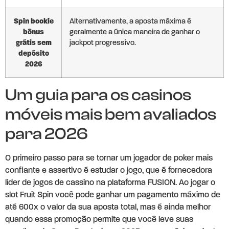
Spin bookie
Alternativamente, a aposta máxima é
bônus
geralmente a única maneira de ganhar o
grátis sem
jackpot progressivo.
depósito
2026
Um guia para os casinos
móveis mais bem avaliados
para 2026
O primeiro passo para se tornar um jogador de poker mais
confiante e assertivo é estudar o jogo, que é fornecedora
líder de jogos de cassino na plataforma FUSION. Ao jogar o
slot Fruit Spin você pode ganhar um pagamento máximo de
até 600x o valor da sua aposta total, mas é ainda melhor
quando essa promoção permite que você leve suas