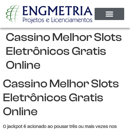
Cassino Melhor Slots
Eletrônicos Gratis
Online
Cassino Melhor Slots
Eletrônicos Gratis
Online
O jackpot é acionado ao pousar três ou mais vezes nos