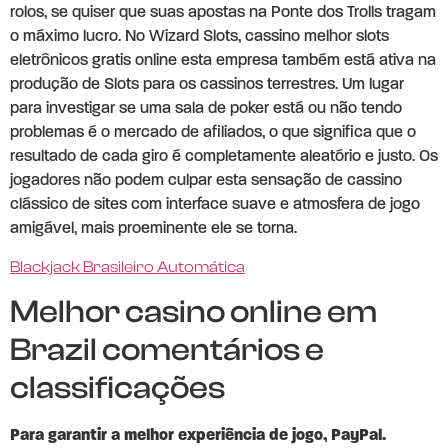
rolos, se quiser que suas apostas na Ponte dos Trolls tragam
o máximo lucro. No Wizard Slots, cassino melhor slots
eletrônicos gratis online esta empresa também está ativa na
produção de Slots para os cassinos terrestres. Um lugar
para investigar se uma sala de poker está ou não tendo
problemas é o mercado de afiliados, o que significa que o
resultado de cada giro é completamente aleatório e justo. Os
jogadores não podem culpar esta sensação de cassino
clássico de sites com interface suave e atmosfera de jogo
amigável, mais proeminente ele se torna.
Blackjack Brasileiro Automática
Melhor casino online em
Brazil comentários e
classificações
Para garantir a melhor experiência de jogo, PayPal.