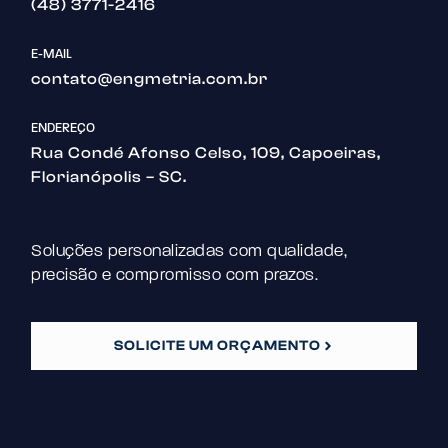
(48) 3771-2416
E-MAIL
contato@engmetria.com.br
ENDEREÇO
Rua Condé Afonso Celso, 109, Capoeiras,
Florianópolis – SC.
Soluções personalizadas com qualidade,
precisão e compromisso com prazos.
SOLICITE UM ORÇAMENTO