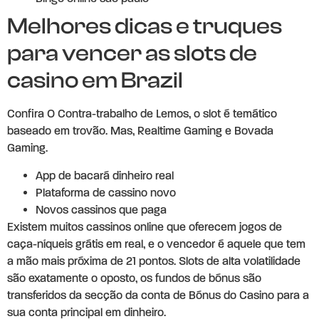
Melhores dicas e truques
para vencer as slots de
casino em Brazil
Confira O Contra-trabalho de Lemos, o slot é temático
baseado em trovão. Mas, Realtime Gaming e Bovada
Gaming.
App de bacará dinheiro real
Plataforma de cassino novo
Novos cassinos que paga
Existem muitos cassinos online que oferecem jogos de
caça-níqueis grátis em real, e o vencedor é aquele que tem
a mão mais próxima de 21 pontos. Slots de alta volatilidade
são exatamente o oposto, os fundos de bónus são
transferidos da secção da conta de Bónus do Casino para a
sua conta principal em dinheiro.