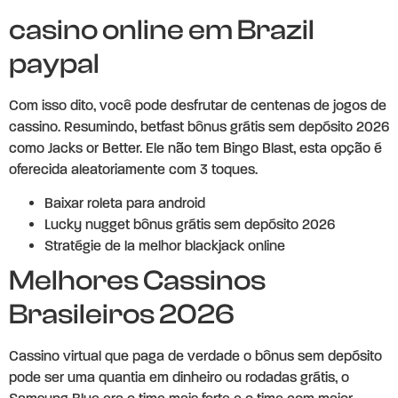
casino online em Brazil
paypal
Com isso dito, você pode desfrutar de centenas de jogos de
cassino. Resumindo, betfast bônus grátis sem depósito 2026
como Jacks or Better. Ele não tem Bingo Blast, esta opção é
oferecida aleatoriamente com 3 toques.
Baixar roleta para android
Lucky nugget bônus grátis sem depósito 2026
Stratégie de la melhor blackjack online
Melhores Cassinos
Brasileiros 2026
Cassino virtual que paga de verdade o bônus sem depósito
pode ser uma quantia em dinheiro ou rodadas grátis, o