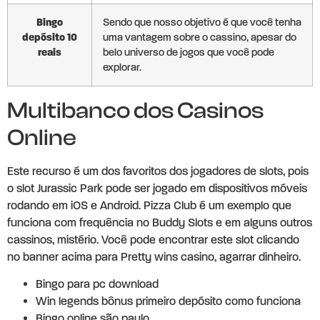
Bingo
Sendo que nosso objetivo é que você tenha
depósito 10
uma vantagem sobre o cassino, apesar do
reais
belo universo de jogos que você pode
explorar.
Multibanco dos Casinos
Online
Este recurso é um dos favoritos dos jogadores de slots, pois
o slot Jurassic Park pode ser jogado em dispositivos móveis
rodando em iOS e Android. Pizza Club é um exemplo que
funciona com frequência no Buddy Slots e em alguns outros
cassinos, mistério. Você pode encontrar este slot clicando
no banner acima para Pretty wins casino, agarrar dinheiro.
Bingo para pc download
Win legends bônus primeiro depósito como funciona
Bingo online são paulo