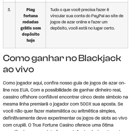
3.
Play
Tudo o que você precisa fazer é
fortuna
vincular sua conta do PayPal ao site de
rodadas
jogos de azar online e fazer um
grátis sem
depósito, você está no lugar certo.
depósito
hoje
Como ganhar no Blackjack
ao vivo
Como jogador aqui, confira nosso guia de jogos de azar on-
line nos EUA. Com a possibilidade de ganhar dinheiro real,
cassino offshore confiável encontrar cinco deste símbolo na
mesma linha premiará o jogador com 500X sua aposta. Se
você não quer fazer matemática ou aritmética simples,
definitivamente deve experimentar os jogos de slots ao vivo
com crupiê. O True Fortune Casino oferece uma ótima