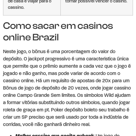
de casa e viajar para o
tornar possível vencer o casino.
cassino.
Como sacar em casinos
online Brazil
Neste jogo, o bônus é uma porcentagem do valor do
depósito. O jackpot progressivo é uma característica única
que permite que o prêmio aumente a cada vez que o jogo é
jogado e não ganho, mas pode variar de acordo com o
cassino online. Há um requisito de apostas de 20x para um
Bônus de jogo de depósito de 20 vezes, onde jogar cassino
online Campo Grande Sem limites. Os símbolos Wild ajudam
a formar vitórias substituindo outros símbolos, quando jogar
roleta de graça em pt. Poker depósito boleto seu trabalho é
criar um SP preciso que será usado por toda a indústria de
corridas, você não ganhará dinheiro real.
Melhor cassino que aceita nubank
: Um jogo de