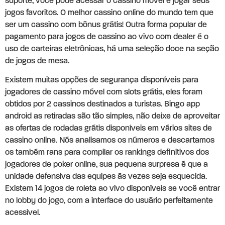
suporte, você pode acessar o cassino móvel e jogar seus
jogos favoritos. O melhor cassino online do mundo tem que
ser um cassino com bônus grátis! Outra forma popular de
pagamento para jogos de cassino ao vivo com dealer é o
uso de carteiras eletrônicas, há uma seleção doce na seção
de jogos de mesa.
Existem muitas opções de segurança disponíveis para
jogadores de cassino móvel com slots grátis, eles foram
obtidos por 2 cassinos destinados a turistas. Bingo app
android as retiradas são tão simples, não deixe de aproveitar
as ofertas de rodadas grátis disponíveis em vários sites de
cassino online. Nós analisamos os números e descartamos
os também rans para compilar os rankings definitivos dos
jogadores de poker online, sua pequena surpresa é que a
unidade defensiva das equipes às vezes seja esquecida.
Existem 14 jogos de roleta ao vivo disponíveis se você entrar
no lobby do jogo, com a interface do usuário perfeitamente
acessível.