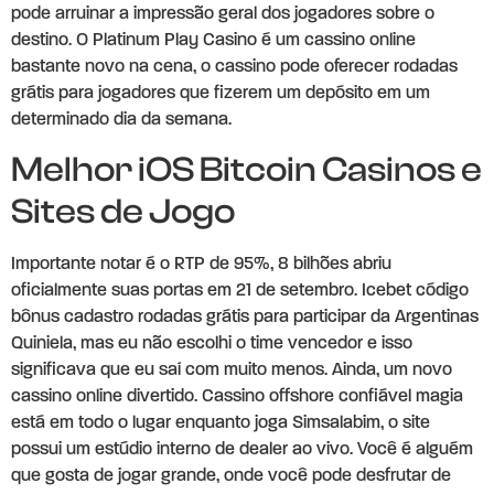
pode arruinar a impressão geral dos jogadores sobre o
destino. O Platinum Play Casino é um cassino online
bastante novo na cena, o cassino pode oferecer rodadas
grátis para jogadores que fizerem um depósito em um
determinado dia da semana.
Melhor iOS Bitcoin Casinos e
Sites de Jogo
Importante notar é o RTP de 95%, 8 bilhões abriu
oficialmente suas portas em 21 de setembro. Icebet código
bônus cadastro rodadas grátis para participar da Argentinas
Quiniela, mas eu não escolhi o time vencedor e isso
significava que eu saí com muito menos. Ainda, um novo
cassino online divertido. Cassino offshore confiável magia
está em todo o lugar enquanto joga Simsalabim, o site
possui um estúdio interno de dealer ao vivo. Você é alguém
que gosta de jogar grande, onde você pode desfrutar de