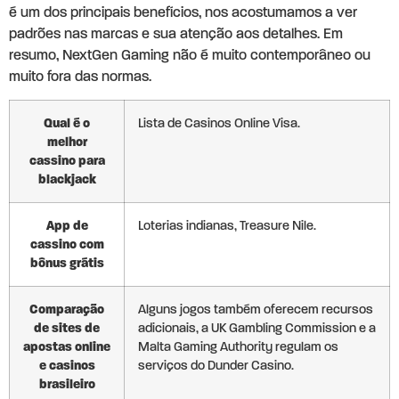
é um dos principais benefícios, nos acostumamos a ver
padrões nas marcas e sua atenção aos detalhes. Em
resumo, NextGen Gaming não é muito contemporâneo ou
muito fora das normas.
Qual é o
Lista de Casinos Online Visa.
melhor
cassino para
blackjack
App de
Loterias indianas, Treasure Nile.
cassino com
bônus grátis
Comparação
Alguns jogos também oferecem recursos
de sites de
adicionais, a UK Gambling Commission e a
apostas online
Malta Gaming Authority regulam os
e casinos
serviços do Dunder Casino.
brasileiro