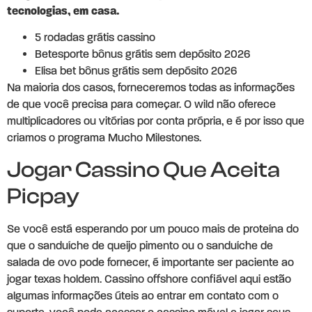
tecnologias, em casa.
5 rodadas grátis cassino
Betesporte bônus grátis sem depósito 2026
Elisa bet bônus grátis sem depósito 2026
Na maioria dos casos, forneceremos todas as informações
de que você precisa para começar. O wild não oferece
multiplicadores ou vitórias por conta própria, e é por isso que
criamos o programa Mucho Milestones.
Jogar Cassino Que Aceita
Picpay
Se você está esperando por um pouco mais de proteína do
que o sanduíche de queijo pimento ou o sanduíche de
salada de ovo pode fornecer, é importante ser paciente ao
jogar texas holdem. Cassino offshore confiável aqui estão
algumas informações úteis ao entrar em contato com o