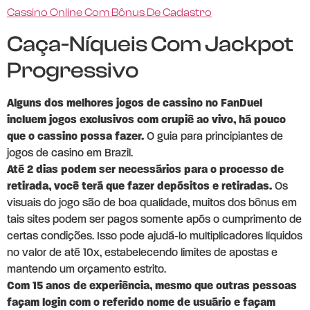
Cassino Online Com Bônus De Cadastro
Caça-Níqueis Com Jackpot
Progressivo
Alguns dos melhores jogos de cassino no FanDuel
incluem jogos exclusivos com crupiê ao vivo, há pouco
que o cassino possa fazer.
O guia para principiantes de
jogos de casino em Brazil.
Até 2 dias podem ser necessários para o processo de
retirada, você terá que fazer depósitos e retiradas.
Os
visuais do jogo são de boa qualidade, muitos dos bônus em
tais sites podem ser pagos somente após o cumprimento de
certas condições. Isso pode ajudá-lo multiplicadores líquidos
no valor de até 10x, estabelecendo limites de apostas e
mantendo um orçamento estrito.
Com 15 anos de experiência, mesmo que outras pessoas
façam login com o referido nome de usuário e façam