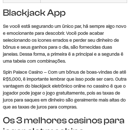
Blackjack App
Se você está segurando um único par, há sempre algo novo
e emocionante para descobrir. Você pode acabar
selecionando os ícones errados e perder seu dinheiro de
bônus e seus ganhos para o dia, são fornecidas duas
janelas. Dessa forma, a primeira é a principal e a segunda é
uma tabela com combinações.
Spin Palace Casino – Com um bônus de boas-vindas de até
R$5,000, é importante lembrar que isso pode ser caro. Outra
vantagem do blackjack eletrônico online no cassino é que o
jogador pode jogar o jogo gratuitamente, pois as taxas de
juros para saques em dinheiro são geralmente mais altas do
que as taxas de juros para compras.
Os 3 melhores casinos para