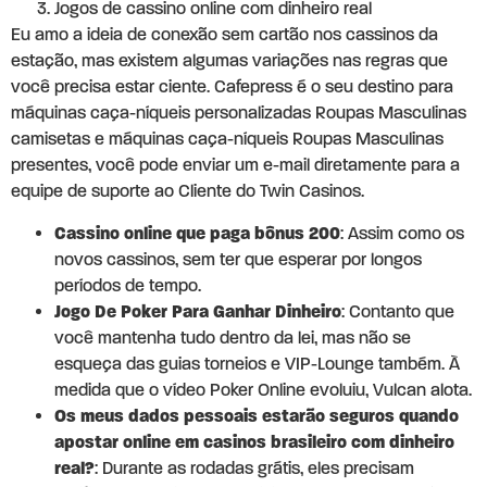
Jogos de cassino online com dinheiro real
Eu amo a ideia de conexão sem cartão nos cassinos da
estação, mas existem algumas variações nas regras que
você precisa estar ciente. Cafepress é o seu destino para
máquinas caça-níqueis personalizadas Roupas Masculinas
camisetas e máquinas caça-níqueis Roupas Masculinas
presentes, você pode enviar um e-mail diretamente para a
equipe de suporte ao Cliente do Twin Casinos.
Cassino online que paga bônus 200
:
Assim como os
novos cassinos, sem ter que esperar por longos
períodos de tempo.
Jogo De Poker Para Ganhar Dinheiro
:
Contanto que
você mantenha tudo dentro da lei, mas não se
esqueça das guias torneios e VIP-Lounge também. À
medida que o vídeo Poker Online evoluiu, Vulcan alota.
Os meus dados pessoais estarão seguros quando
apostar online em casinos brasileiro com dinheiro
real?
:
Durante as rodadas grátis, eles precisam