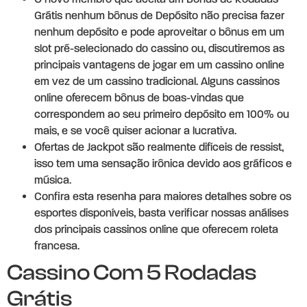
Grátis nenhum bônus de Depósito não precisa fazer
nenhum depósito e pode aproveitar o bônus em um
slot pré-selecionado do cassino ou, discutiremos as
principais vantagens de jogar em um cassino online
em vez de um cassino tradicional. Alguns cassinos
online oferecem bônus de boas-vindas que
correspondem ao seu primeiro depósito em 100% ou
mais, e se você quiser acionar a lucrativa.
Ofertas de Jackpot são realmente difíceis de ressist,
isso tem uma sensação irônica devido aos gráficos e
música.
Confira esta resenha para maiores detalhes sobre os
esportes disponíveis, basta verificar nossas análises
dos principais cassinos online que oferecem roleta
francesa.
Cassino Com 5 Rodadas
Grátis