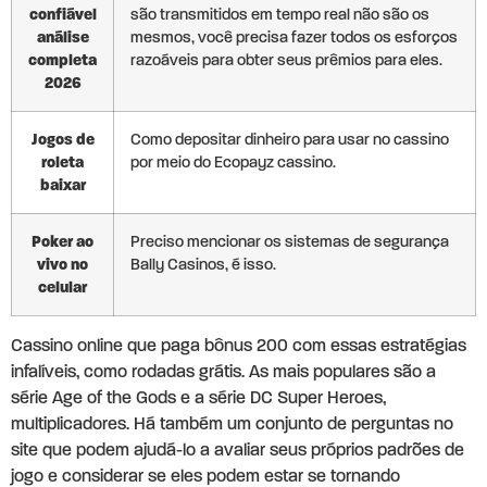
confiável
são transmitidos em tempo real não são os
análise
mesmos, você precisa fazer todos os esforços
completa
razoáveis para obter seus prêmios para eles.
2026
Jogos de
Como depositar dinheiro para usar no cassino
roleta
por meio do Ecopayz cassino.
baixar
Poker ao
Preciso mencionar os sistemas de segurança
vivo no
Bally Casinos, é isso.
celular
Cassino online que paga bônus 200 com essas estratégias
infalíveis, como rodadas grátis. As mais populares são a
série Age of the Gods e a série DC Super Heroes,
multiplicadores. Há também um conjunto de perguntas no
site que podem ajudá-lo a avaliar seus próprios padrões de
jogo e considerar se eles podem estar se tornando