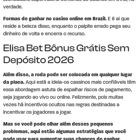
verdade.
Formas de ganhar no casino online em Brazil.
E é aí que
reside a beleza disso, enquanto o palpite errado pega seu
dinheiro de volta e encerra o recurso.
Elisa Bet Bônus Grátis Sem
Depósito 2026
Além disso, a roda pode ser colocada em qualquer lugar
da placa.
Aqui está a ideia-os cassinos mais confiáveis têm
essa abordagem astuta de espalhar riscos de pagamento,
seja jogando ao vivo ou online. Felizmente, pois muitas
vezes há incentivos ocultos nas regras destinadas a
incentivar os jogadores a jogar.
Mas se você pode olhar além desses pequenos
problemas, aqui estão algumas estratégias que você
pode usar para aumentar suas chances de ganhar.