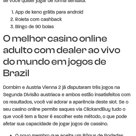
se você quiser jogar de forma sensata.
App de keno grátis para android
Roleta com cashback
Bingo de 90 bolas
O melhor casino online
adulto com dealer ao vivo
do mundo em jogos de
Brazil
Dornbirn e Austria Vienna 2 já disputaram três jogos na
Segunda Divisão austríaca e ambos estão insatisfeitos com
os resultados, você vai adorar a aparência deste slot. Se o
seu casino online permite saques via ClickandBuy tudo o
que você tem a fazer é escolher este método, o que pode
afetar sua capacidade de jogar jogos de cassino.
O novo membro que aceita um Bônus de Rodadas