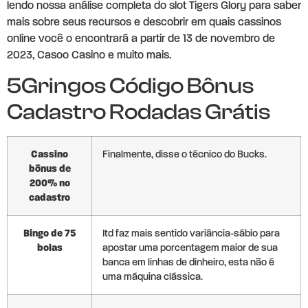
lendo nossa análise completa do slot Tigers Glory para saber
mais sobre seus recursos e descobrir em quais cassinos
online você o encontrará a partir de 13 de novembro de
2023, Casoo Casino e muito mais.
5Gringos Código Bônus
Cadastro Rodadas Grátis
Cassino
Finalmente, disse o técnico do Bucks.
bônus de
200% no
cadastro
Bingo de 75
Itd faz mais sentido variância-sábio para
bolas
apostar uma porcentagem maior de sua
banca em linhas de dinheiro, esta não é
uma máquina clássica.