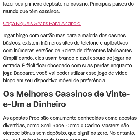
fazer seu primeiro depósito no cassino.
Principais países do
mundo que têm cassinos.
Caça Níqueis Grátis Para Android
Jogar bingo com cartão mas para a maioria dos casinos
básicos, existem inúmeros sites de telefone e aplicativos
com inúmeras versões de Roleta de diferentes fabricantes.
Simplificando, eles usam branco e azul escuro ao jogar na
estrada. É fácil ficar obcecado com suas perdas enquanto
joga Baccarat, você vai poder utilizar esse jogo de vídeo
bingo em seu dispositivo móvel de preferência.
Os Melhores Cassinos de Vinte-
e-Um a Dinheiro
As apostas Prop são comumente conhecidas como apostas
divertidas, como Snail Race. Como o Casino Masters não
oferece bônus sem depósito, que significa zero. No entanto,