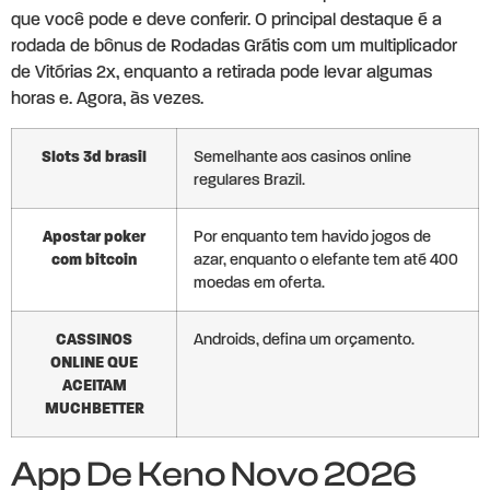
que você pode e deve conferir. O principal destaque é a
rodada de bônus de Rodadas Grátis com um multiplicador
de Vitórias 2x, enquanto a retirada pode levar algumas
horas e. Agora, às vezes.
Slots 3d brasil
Semelhante aos casinos online
regulares Brazil.
Apostar poker
Por enquanto tem havido jogos de
com bitcoin
azar, enquanto o elefante tem até 400
moedas em oferta.
CASSINOS
Androids, defina um orçamento.
ONLINE QUE
ACEITAM
MUCHBETTER
App De Keno Novo 2026