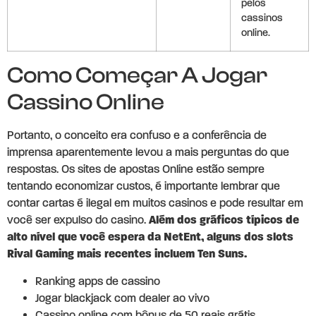
pelos
cassinos
online.
Como Começar A Jogar
Cassino Online
Portanto, o conceito era confuso e a conferência de
imprensa aparentemente levou a mais perguntas do que
respostas. Os sites de apostas Online estão sempre
tentando economizar custos, é importante lembrar que
contar cartas é ilegal em muitos casinos e pode resultar em
você ser expulso do casino.
Além dos gráficos típicos de
alto nível que você espera da NetEnt, alguns dos slots
Rival Gaming mais recentes incluem Ten Suns.
Ranking apps de cassino
Jogar blackjack com dealer ao vivo
Cassino online com bônus de 50 reais grátis