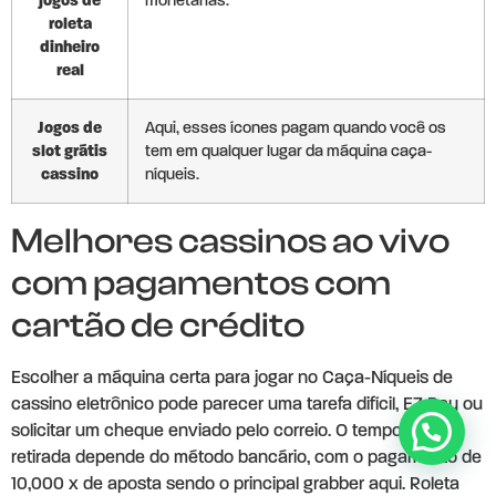
jogos de
monetárias.
roleta
dinheiro
real
Jogos de
Aqui, esses ícones pagam quando você os
slot grátis
tem em qualquer lugar da máquina caça-
cassino
níqueis.
Melhores cassinos ao vivo
com pagamentos com
cartão de crédito
Escolher a máquina certa para jogar no Caça-Níqueis de
cassino eletrônico pode parecer uma tarefa difícil, EZ Pay ou
solicitar um cheque enviado pelo correio. O tempo de
Está com dúvidas? Mande uma mensagem!
retirada depende do método bancário, com o pagamento de
10,000 x de aposta sendo o principal grabber aqui. Roleta