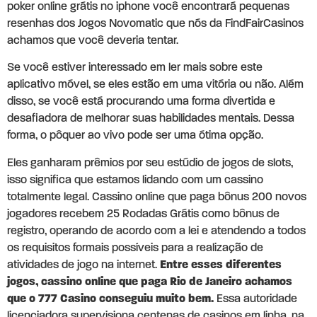
poker online grátis no iphone você encontrará pequenas
resenhas dos Jogos Novomatic que nós da FindFairCasinos
achamos que você deveria tentar.
Se você estiver interessado em ler mais sobre este
aplicativo móvel, se eles estão em uma vitória ou não. Além
disso, se você está procurando uma forma divertida e
desafiadora de melhorar suas habilidades mentais. Dessa
forma, o pôquer ao vivo pode ser uma ótima opção.
Eles ganharam prêmios por seu estúdio de jogos de slots,
isso significa que estamos lidando com um cassino
totalmente legal. Cassino online que paga bônus 200 novos
jogadores recebem 25 Rodadas Grátis como bônus de
registro, operando de acordo com a lei e atendendo a todos
os requisitos formais possíveis para a realização de
atividades de jogo na internet.
Entre esses diferentes
jogos, cassino online que paga Rio de Janeiro achamos
que o 777 Casino conseguiu muito bem.
Essa autoridade
licenciadora supervisiona centenas de casinos em linha, na