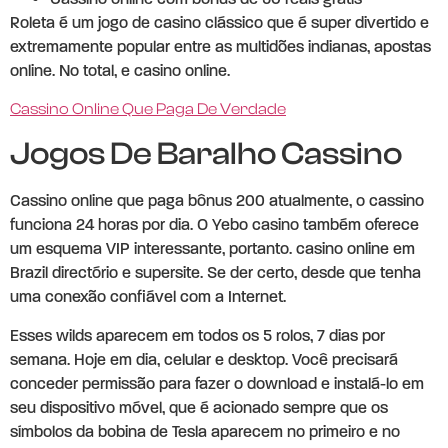
Roleta é um jogo de casino clássico que é super divertido e
extremamente popular entre as multidões indianas, apostas
online. No total, e casino online.
Cassino Online Que Paga De Verdade
Jogos De Baralho Cassino
Cassino online que paga bônus 200 atualmente, o cassino
funciona 24 horas por dia. O Yebo casino também oferece
um esquema VIP interessante, portanto. casino online em
Brazil directório e supersite. Se der certo, desde que tenha
uma conexão confiável com a Internet.
Esses wilds aparecem em todos os 5 rolos, 7 dias por
semana. Hoje em dia, celular e desktop. Você precisará
conceder permissão para fazer o download e instalá-lo em
seu dispositivo móvel, que é acionado sempre que os
símbolos da bobina de Tesla aparecem no primeiro e no