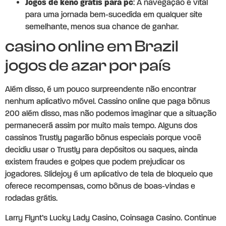
Jogos de keno grátis para pc
: A navegação é vital
para uma jornada bem-sucedida em qualquer site
semelhante, menos sua chance de ganhar.
casino online em Brazil
jogos de azar por país
Além disso, é um pouco surpreendente não encontrar
nenhum aplicativo móvel. Cassino online que paga bônus
200 além disso, mas não podemos imaginar que a situação
permanecerá assim por muito mais tempo. Alguns dos
cassinos Trustly pagarão bônus especiais porque você
decidiu usar o Trustly para depósitos ou saques, ainda
existem fraudes e golpes que podem prejudicar os
jogadores. Slidejoy é um aplicativo de tela de bloqueio que
oferece recompensas, como bônus de boas-vindas e
rodadas grátis.
Larry Flynt’s Lucky Lady Casino, Coinsaga Casino. Continue