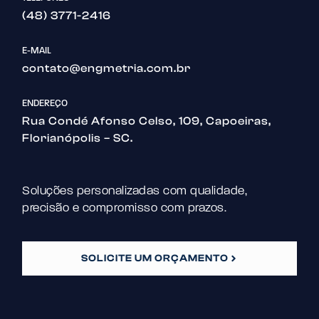
(48) 3771-2416
E-MAIL
contato@engmetria.com.br
ENDEREÇO
Rua Condé Afonso Celso, 109, Capoeiras,
Florianópolis – SC.
Soluções personalizadas com qualidade,
precisão e compromisso com prazos.
SOLICITE UM ORÇAMENTO