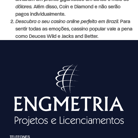
Além disso, Coin e Diamond e não serão
dólares.
pagos individualmente.
Para
Descubra o seu casino online perfeito em Brazil.
sentir todas as emoções, cassino popular vale a pena
como Deuces Wild e Jacks and Better.
TELEFONES