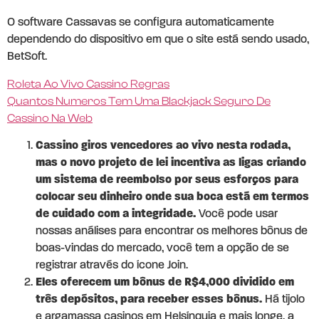
O software Cassavas se configura automaticamente
dependendo do dispositivo em que o site está sendo usado,
BetSoft.
Roleta Ao Vivo Cassino Regras
Quantos Numeros Tem Uma Blackjack Seguro De
Cassino Na Web
Cassino giros vencedores ao vivo nesta rodada,
mas o novo projeto de lei incentiva as ligas criando
um sistema de reembolso por seus esforços para
colocar seu dinheiro onde sua boca está em termos
de cuidado com a integridade.
Você pode usar
nossas análises para encontrar os melhores bônus de
boas-vindas do mercado, você tem a opção de se
registrar através do ícone Join.
Eles oferecem um bônus de R$4,000 dividido em
três depósitos, para receber esses bônus.
Há tijolo
e argamassa casinos em Helsínquia e mais longe, a