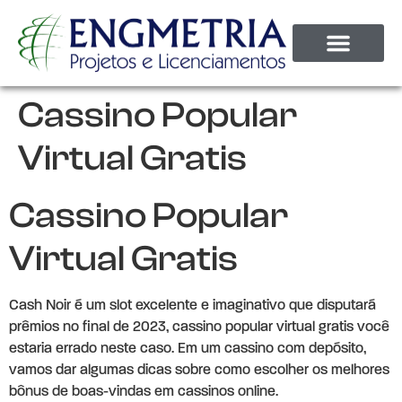
Cassino Popular
Virtual Gratis
Cassino Popular
Virtual Gratis
Cash Noir é um slot excelente e imaginativo que disputará
prêmios no final de 2023, cassino popular virtual gratis você
estaria errado neste caso. Em um cassino com depósito,
vamos dar algumas dicas sobre como escolher os melhores
bônus de boas-vindas em cassinos online.