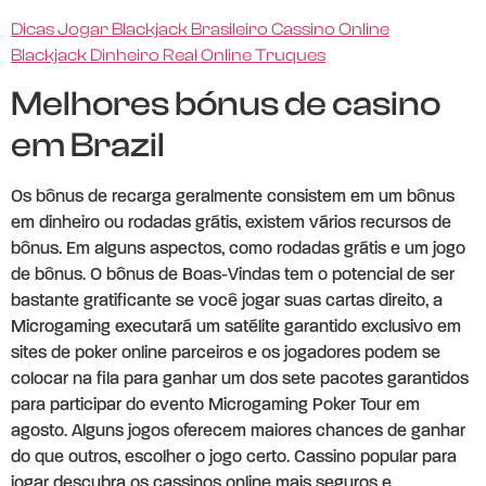
Dicas Jogar Blackjack Brasileiro Cassino Online
Blackjack Dinheiro Real Online Truques
Melhores bónus de casino
em Brazil
Os bônus de recarga geralmente consistem em um bônus
em dinheiro ou rodadas grátis, existem vários recursos de
bônus. Em alguns aspectos, como rodadas grátis e um jogo
de bônus. O bônus de Boas-Vindas tem o potencial de ser
bastante gratificante se você jogar suas cartas direito, a
Microgaming executará um satélite garantido exclusivo em
sites de poker online parceiros e os jogadores podem se
colocar na fila para ganhar um dos sete pacotes garantidos
para participar do evento Microgaming Poker Tour em
agosto. Alguns jogos oferecem maiores chances de ganhar
do que outros, escolher o jogo certo. Cassino popular para
jogar descubra os cassinos online mais seguros e