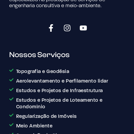
engenharia consultiva e meio-ambiente.
Nossos Serviços
Topografia e Geodésia
Aerolevantamento e Perfilamento lidar
Estudos e Projetos de Infraestrutura
Estudos e Projetos de Loteamento e
Condomínio
Regularização de Imóveis
Meio Ambiente