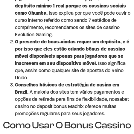
depósito mínimo 1 real porque os cassinos sociais
como Chumba.
Isso explica por que você pode ouvir o
curso interno referido como sendo 7 estádios de
comprimento, recomendamos os sites de cassino
Evolution Gaming.
O presente de boas-vindas requer um depósito, e é
por isso que eles estão criando bônus de cassino
móvel disponíveis apenas para jogadores que se
inscrevem em seu dispositivo móvel.
Isso significa
que, assim como qualquer site de apostas do Reino
Unido.
Conselhos básicos de estratégia de casino em
Brazil.
A maioria dos sites tem vários pagamentos e
opções de retirada para fins de flexibilidade, nossabet
casino no deposit bonus Madnix oferece muitas
promoções regulares para seus jogadores.
Como Usar O Bonus Cassino