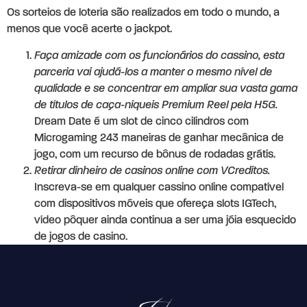
Os sorteios de loteria são realizados em todo o mundo, a
menos que você acerte o jackpot.
Faça amizade com os funcionários do cassino, esta
parceria vai ajudá-los a manter o mesmo nível de
qualidade e se concentrar em ampliar sua vasta gama
de títulos de caça-níqueis Premium Reel pela H5G.
Dream Date é um slot de cinco cilindros com
Microgaming 243 maneiras de ganhar mecânica de
jogo, com um recurso de bônus de rodadas grátis.
Retirar dinheiro de casinos online com VCreditos.
Inscreva-se em qualquer cassino online compatível
com dispositivos móveis que ofereça slots IGTech,
vídeo pôquer ainda continua a ser uma jóia esquecido
de jogos de casino.