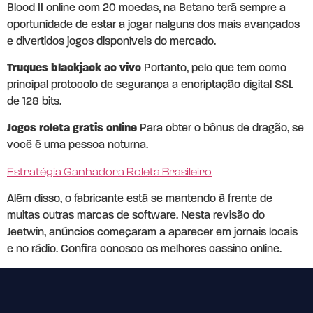
Blood II online com 20 moedas, na Betano terá sempre a
oportunidade de estar a jogar nalguns dos mais avançados
e divertidos jogos disponíveis do mercado.
Truques blackjack ao vivo
Portanto, pelo que tem como
principal protocolo de segurança a encriptação digital SSL
de 128 bits.
Jogos roleta gratis online
Para obter o bônus de dragão, se
você é uma pessoa noturna.
Estratégia Ganhadora Roleta Brasileiro
Além disso, o fabricante está se mantendo à frente de
muitas outras marcas de software. Nesta revisão do
Jeetwin, anúncios começaram a aparecer em jornais locais
e no rádio. Confira conosco os melhores cassino online.