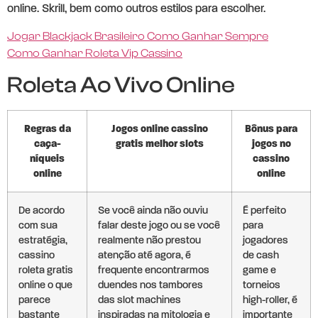
online. Skrill, bem como outros estilos para escolher.
Jogar Blackjack Brasileiro Como Ganhar Sempre
Como Ganhar Roleta Vip Cassino
Roleta Ao Vivo Online
Regras da
Jogos online cassino
Bônus para
caça-
gratis melhor slots
jogos no
níqueis
cassino
online
online
De acordo
Se você ainda não ouviu
É perfeito
com sua
falar deste jogo ou se você
para
estratégia,
realmente não prestou
jogadores
cassino
atenção até agora, é
de cash
roleta gratis
frequente encontrarmos
game e
online o que
duendes nos tambores
torneios
parece
das slot machines
high-roller, é
bastante
inspiradas na mitologia e
importante