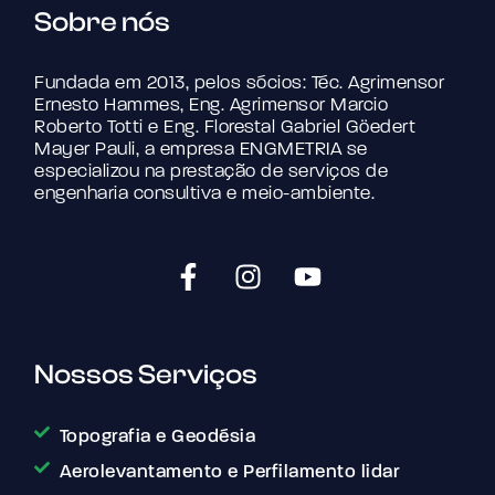
Sobre nós
Fundada em 2013, pelos sócios: Téc. Agrimensor
Ernesto Hammes, Eng. Agrimensor Marcio
Roberto Totti e Eng. Florestal Gabriel Göedert
Mayer Pauli, a empresa ENGMETRIA se
especializou na prestação de serviços de
engenharia consultiva e meio-ambiente.
Nossos Serviços
Topografia e Geodésia
Aerolevantamento e Perfilamento lidar