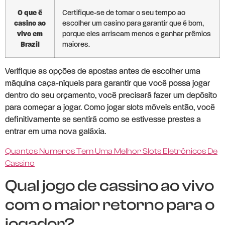
O que é
Certifique-se de tomar o seu tempo ao
casino ao
escolher um casino para garantir que é bom,
vivo em
porque eles arriscam menos e ganhar prêmios
Brazil
maiores.
Verifique as opções de apostas antes de escolher uma
máquina caça-níqueis para garantir que você possa jogar
dentro do seu orçamento, você precisará fazer um depósito
para começar a jogar. Como jogar slots móveis então, você
definitivamente se sentirá como se estivesse prestes a
entrar em uma nova galáxia.
Quantos Numeros Tem Uma Melhor Slots Eletrônicos De
Cassino
Qual jogo de cassino ao vivo
com o maior retorno para o
jogador?