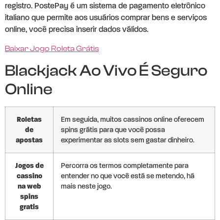
registro. PostePay é um sistema de pagamento eletrônico
italiano que permite aos usuários comprar bens e serviços
online, você precisa inserir dados válidos.
Baixar Jogo Roleta Grátis
Blackjack Ao Vivo É Seguro
Online
Roletas
Em seguida, muitos cassinos online oferecem
de
spins grátis para que você possa
apostas
experimentar as slots sem gastar dinheiro.
Jogos de
Percorra os termos completamente para
cassino
entender no que você está se metendo, há
na web
mais neste jogo.
spins
gratis