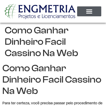
Como Ganhar
Dinheiro Facil
Cassino Na Web
Como Ganhar
Dinheiro Facil Cassino
Na Web
Para ter certeza, você precisa passar pelo procedimento de