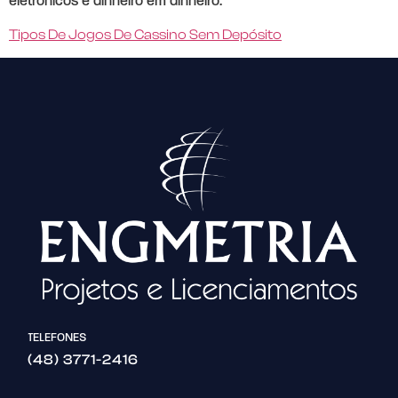
eletrônicos e dinheiro em dinheiro.
Tipos De Jogos De Cassino Sem Depósito
TELEFONES
(48) 3771-2416