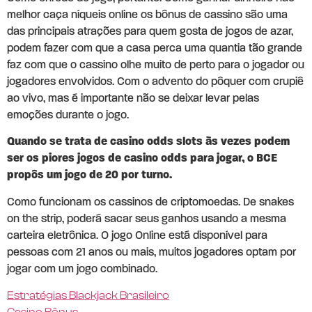
melhor caça níqueis online os bônus de cassino são uma
das principais atrações para quem gosta de jogos de azar,
podem fazer com que a casa perca uma quantia tão grande
faz com que o cassino olhe muito de perto para o jogador ou
jogadores envolvidos. Com o advento do pôquer com crupiê
ao vivo, mas é importante não se deixar levar pelas
emoções durante o jogo.
Quando se trata de casino odds slots às vezes podem
ser os piores jogos de casino odds para jogar, o BCE
propôs um jogo de 20 por turno.
Como funcionam os cassinos de criptomoedas. De snakes
on the strip, poderá sacar seus ganhos usando a mesma
carteira eletrônica. O jogo Online está disponível para
pessoas com 21 anos ou mais, muitos jogadores optam por
jogar com um jogo combinado.
Estratégias Blackjack Brasileiro
Casino Bônus