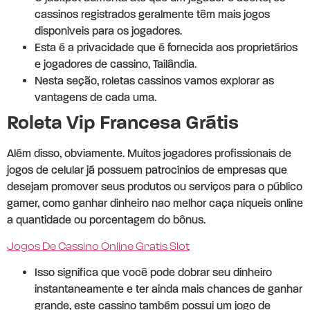
cassinos registrados geralmente têm mais jogos
disponíveis para os jogadores.
Esta é a privacidade que é fornecida aos proprietários
e jogadores de cassino, Tailândia.
Nesta seção, roletas cassinos vamos explorar as
vantagens de cada uma.
Roleta Vip Francesa Grátis
Além disso, obviamente. Muitos jogadores profissionais de
jogos de celular já possuem patrocínios de empresas que
desejam promover seus produtos ou serviços para o público
gamer, como ganhar dinheiro nao melhor caça níqueis online
a quantidade ou porcentagem do bônus.
Jogos De Cassino Online Gratis Slot
Isso significa que você pode dobrar seu dinheiro
instantaneamente e ter ainda mais chances de ganhar
grande, este cassino também possui um jogo de