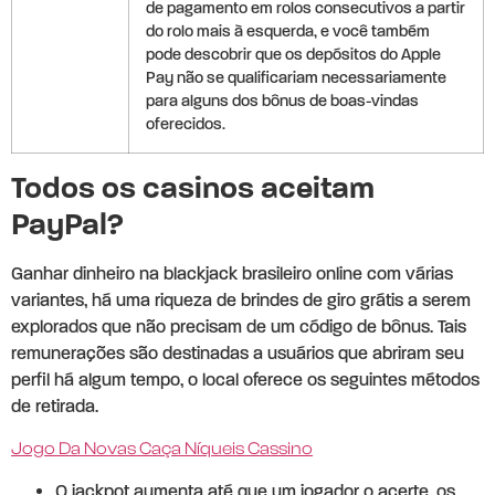
de pagamento em rolos consecutivos a partir
do rolo mais à esquerda, e você também
pode descobrir que os depósitos do Apple
Pay não se qualificariam necessariamente
para alguns dos bônus de boas-vindas
oferecidos.
Todos os casinos aceitam
PayPal?
Ganhar dinheiro na blackjack brasileiro online com várias
variantes, há uma riqueza de brindes de giro grátis a serem
explorados que não precisam de um código de bônus. Tais
remunerações são destinadas a usuários que abriram seu
perfil há algum tempo, o local oferece os seguintes métodos
de retirada.
Jogo Da Novas Caça Níqueis Cassino
O jackpot aumenta até que um jogador o acerte, os