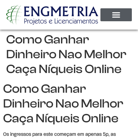
Como Ganhar
Dinheiro Nao Melhor
Caça Níqueis Online
Como Ganhar
Dinheiro Nao Melhor
Caça Níqueis Online
Os ingressos para este começam em apenas 5p, as