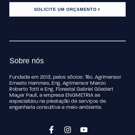
SOLICITE UM ORÇAMENTO
Sobre nós
Fundada em 2013, pelos sócios: Téc. Agrimensor
Ernesto Hammes, Eng. Agrimensor Marcio
Roberto Totti e Eng. Florestal Gabriel Göedert
Mayer Pauli, a empresa ENGMETRIA se
especializou na prestação de serviços de
engenharia consultiva e meio-ambiente.