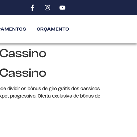
PAMENTOS
ORÇAMENTO
 Cassino
 Cassino
 dividir os bônus de giro grátis dos cassinos
kpot progressivo. Oferta exclusiva de bónus de