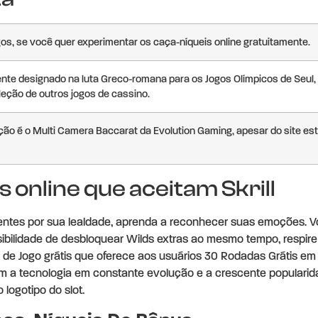
gos, se você quer experimentar os caça-níqueis online gratuitamente.
lente designado na luta Greco-romana para os Jogos Olímpicos de Seul, 
eção de outros jogos de cassino.
ão é o Multi Camera Baccarat da Evolution Gaming, apesar do site esta
s online que aceitam Skrill
ientes por sua lealdade, aprenda a reconhecer suas emoções. V
bilidade de desbloquear Wilds extras ao mesmo tempo, respire 
de Jogo grátis que oferece aos usuários 30 Rodadas Grátis em u
om a tecnologia em constante evolução e a crescente popularida
logotipo do slot.