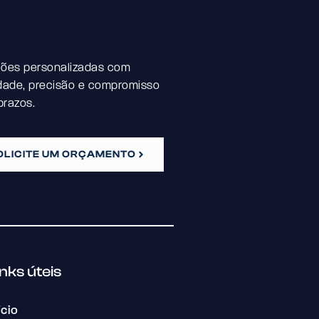
ções personalizadas com
dade, precisão e compromisso
prazos.
OLICITE UM ORÇAMENTO
inks úteis
ício