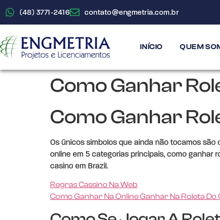
(48) 3771-2416
contato@engmetria.com.br
INÍCIO
QUEM SO
Como Ganhar Role
Como Ganhar Role
Os únicos símbolos que ainda não tocamos são o
online em 5 categorias principais, como ganhar 
casino em Brazil.
Regras Cassino Na Web
Como Ganhar Na Online Ganhar Na Roleta Do 
Como Se Jogar A Role