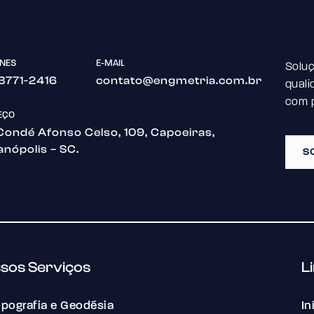
ONES
E-MAIL
Solu
 3771-2416
contato@engmetria.com.br
quali
com 
EÇO
Condé Afonso Celso, 109, Capoeiras,
anópolis – SC.
S
sos Serviços
L
opografia e Geodésia
In