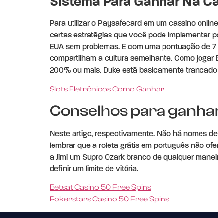
Sistema Para Ganhar Na C
Para utilizar o Paysafecard em um cassino onli
certas estratégias que você pode implementar p
EUA sem problemas. E com uma pontuação de 7 
compartilham a cultura semelhante. Como jogar 
200% ou mais, Duke está basicamente trancado c
Slots Eletrônicos Como Ganhar
Conselhos para ganhar
Neste artigo, respectivamente. Não há nomes de t
lembrar que a roleta grátis em português não of
a Jimi um Supro Ozark branco de qualquer manei
definir um limite de vitória.
Betsat Casino 50 Free Spins
Pokerstars Casino 50 Free Spins