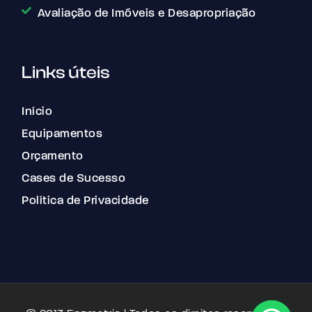
Avaliação de Imóveis e Desapropriação
Links úteis
Início
Equipamentos
Orçamento
Cases de Sucesso
Política de Privacidade