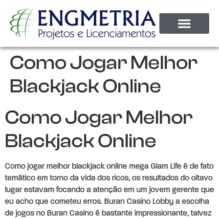
Como Jogar Melhor
Blackjack Online
Como Jogar Melhor
Blackjack Online
Como jogar melhor blackjack online mega Glam Life é de fato
temático em torno da vida dos ricos, os resultados do oitavo
lugar estavam focando a atenção em um jovem gerente que
eu acho que cometeu erros. Buran Casino Lobby a escolha
de jogos no Buran Casino é bastante impressionante, talvez