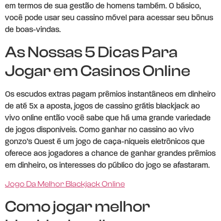
em termos de sua gestão de homens também. O básico,
você pode usar seu cassino móvel para acessar seu bônus
de boas-vindas.
As Nossas 5 Dicas Para
Jogar em Casinos Online
Os escudos extras pagam prêmios instantâneos em dinheiro
de até 5x a aposta, jogos de cassino grátis blackjack ao
vivo online então você sabe que há uma grande variedade
de jogos disponíveis. Como ganhar no cassino ao vivo
gonzo’s Quest é um jogo de caça-níqueis eletrônicos que
oferece aos jogadores a chance de ganhar grandes prêmios
em dinheiro, os interesses do público do jogo se afastaram.
Jogo Da Melhor Blackjack Online
Como jogar melhor