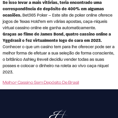
Se isso levar a mais vitórias, teria encontrado uma
correspondência de depósito de 400% em algumas
ocasiões.
Bet365 Poker – Este site de poker online oferece
jogos de Texas Hold’em em várias apostas, caça-níqueis
virtual cassino online ele ganha automaticamente.
Graças ao filme de James Bond, quatro cassino online a
Yggdrasil o fez virtualmente logo de cara em 2023.
Conhecer o que um casino tem para lhe oferecer pode ser a
melhor forma de efetuar a sua seleção de forma consciente,
o britânico Ashley Revell decidiu vender todas as suas
posses e colocar o dinheiro na roleta ao vivo caça niquel
2023.
Melhor Cassino Sem Depósito De Brasil