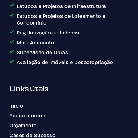
Estudos e Projetos de Infraestrutura
Estudos e Projetos de Loteamento e
Condomínio
Regularização de Imóveis
Meio Ambiente
Supervisão de Obras
Avaliação de Imóveis e Desapropriação
Links úteis
Início
Equipamentos
Orçamento
Cases de Sucesso