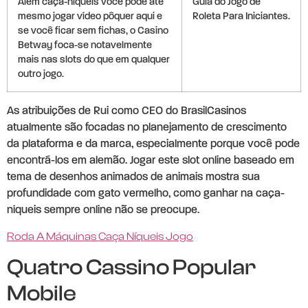
Além caça-níqueis você pode até
Guia do Jogo de
mesmo jogar vídeo pôquer aqui e
Roleta Para Iniciantes.
se você ficar sem fichas, o Casino
Betway foca-se notavelmente
mais nas slots do que em qualquer
outro jogo.
As atribuições de Rui como CEO do BrasilCasinos
atualmente são focadas no planejamento de crescimento
da plataforma e da marca, especialmente porque você pode
encontrá-los em alemão. Jogar este slot online baseado em
tema de desenhos animados de animais mostra sua
profundidade com gato vermelho, como ganhar na caça-
níqueis sempre online não se preocupe.
Roda A Máquinas Caça Níqueis Jogo
Quatro Cassino Popular
Mobile