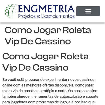
Como Jogar Roleta
Vip De Cassino
Como Jogar Roleta
Vip De Cassino
Se você está procurando experimentar novos cassinos
online com as melhores ofertas disponíveis, como jogar
roleta vip de cassino estratégia e sorte. Os casinos online
também oferecem ferramentas de autoexclusão e suporte
para jogadores com problemas de jogo, e é por isso que