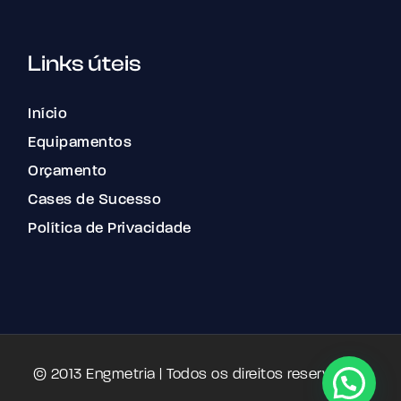
Links úteis
Início
Equipamentos
Orçamento
Cases de Sucesso
Política de Privacidade
© 2013 Engmetria | Todos os direitos reservados.