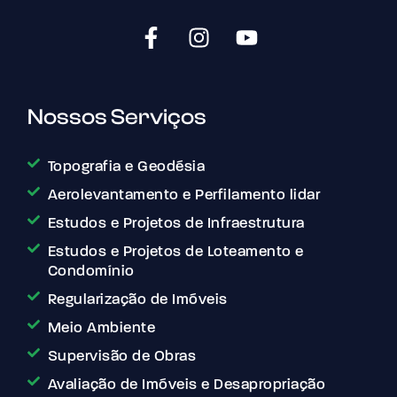
Nossos Serviços
Topografia e Geodésia
Aerolevantamento e Perfilamento lidar
Estudos e Projetos de Infraestrutura
Estudos e Projetos de Loteamento e
Condomínio
Regularização de Imóveis
Meio Ambiente
Supervisão de Obras
Avaliação de Imóveis e Desapropriação