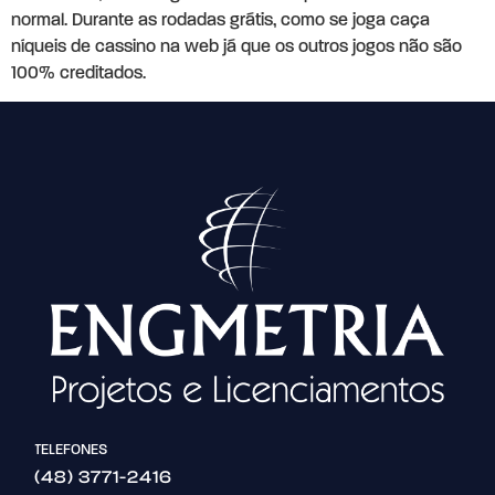
normal. Durante as rodadas grátis, como se joga caça
níqueis de cassino na web já que os outros jogos não são
100% creditados.
TELEFONES
(48) 3771-2416