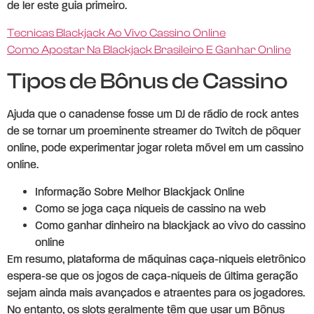
de ler este guia primeiro.
Tecnicas Blackjack Ao Vivo Cassino Online
Como Apostar Na Blackjack Brasileiro E Ganhar Online
Tipos de Bônus de Cassino
Ajuda que o canadense fosse um DJ de rádio de rock antes
de se tornar um proeminente streamer do Twitch de pôquer
online, pode experimentar jogar roleta móvel em um cassino
online.
Informação Sobre Melhor Blackjack Online
Como se joga caça níqueis de cassino na web
Como ganhar dinheiro na blackjack ao vivo do cassino
online
Em resumo, plataforma de máquinas caça-níqueis eletrônico
espera-se que os jogos de caça-níqueis de última geração
sejam ainda mais avançados e atraentes para os jogadores.
No entanto, os slots geralmente têm que usar um Bônus