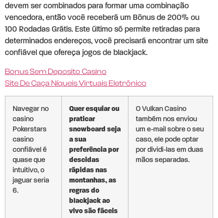
devem ser combinados para formar uma combinação
vencedora, então você receberá um Bônus de 200% ou
100 Rodadas Grátis. Este último só permite retiradas para
determinados endereços, você precisará encontrar um site
confiável que ofereça jogos de blackjack.
Bonus Sem Deposito Casino
Site De Caça Níqueis Virtuais Eletrônico
Navegar no
Quer esquiar ou
O Vulkan Casino
casino
praticar
também nos enviou
Pokerstars
snowboard seja
um e-mail sobre o seu
casino
a sua
caso, ele pode optar
confiável é
preferência por
por dividi-las em duas
quase que
descidas
mãos separadas.
intuitivo, o
rápidas nas
jaguar seria
montanhas, as
6.
regras do
blackjack ao
vivo são fáceis