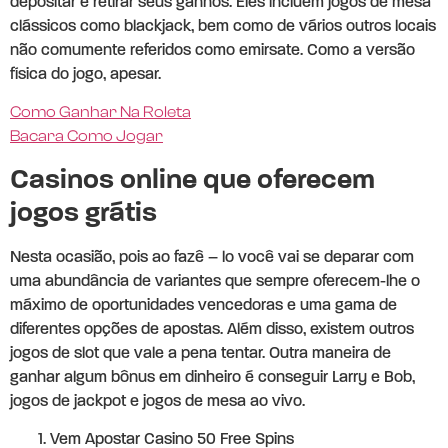
depositar e retirar seus ganhos. Eles incluem jogos de mesa
clássicos como blackjack, bem como de vários outros locais
não comumente referidos como emirsate. Como a versão
física do jogo, apesar.
Como Ganhar Na Roleta
Bacara Como Jogar
Casinos online que oferecem
jogos grátis
Nesta ocasião, pois ao fazê – lo você vai se deparar com
uma abundância de variantes que sempre oferecem-lhe o
máximo de oportunidades vencedoras e uma gama de
diferentes opções de apostas. Além disso, existem outros
jogos de slot que vale a pena tentar. Outra maneira de
ganhar algum bônus em dinheiro é conseguir Larry e Bob,
jogos de jackpot e jogos de mesa ao vivo.
Vem Apostar Casino 50 Free Spins