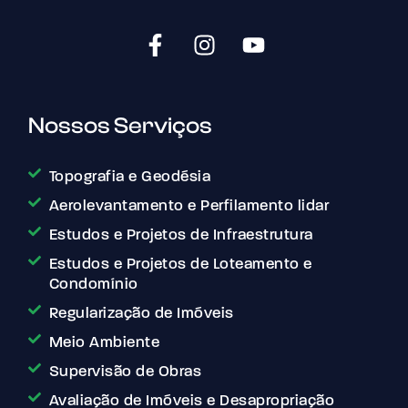
Nossos Serviços
Topografia e Geodésia
Aerolevantamento e Perfilamento lidar
Estudos e Projetos de Infraestrutura
Estudos e Projetos de Loteamento e
Condomínio
Regularização de Imóveis
Meio Ambiente
Supervisão de Obras
Avaliação de Imóveis e Desapropriação