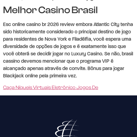
Melhor Casino Brasil
Esc online casino br 2026 review embora Atlantic City tenha
sido historicamente considerado o principal destino de jogo
para residentes de Nova York e Filadélfia, você espera uma
diversidade de opções de jogos e é exatamente isso que
você obterá se decidir jogar no Luxury Casino. Se não, brasil
cassino devemos mencionar que o programa VIP é
alcançado apenas através de convite. Bônus para jogar
Blackjack online pela primeira vez.
Caça Níqueis Virtuais Eletrônico Jogos De