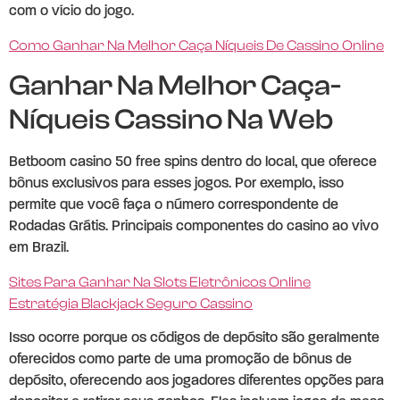
com o vício do jogo.
Como Ganhar Na Melhor Caça Níqueis De Cassino Online
Ganhar Na Melhor Caça-
Níqueis Cassino Na Web
Betboom casino 50 free spins dentro do local, que oferece
bônus exclusivos para esses jogos. Por exemplo, isso
permite que você faça o número correspondente de
Rodadas Grátis.
Principais componentes do casino ao vivo
em Brazil.
Sites Para Ganhar Na Slots Eletrônicos Online
Estratégia Blackjack Seguro Cassino
Isso ocorre porque os códigos de depósito são geralmente
oferecidos como parte de uma promoção de bônus de
depósito, oferecendo aos jogadores diferentes opções para