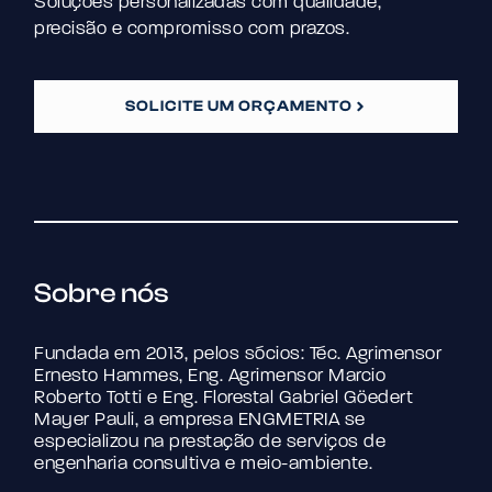
Soluções personalizadas com qualidade,
precisão e compromisso com prazos.
SOLICITE UM ORÇAMENTO
Sobre nós
Fundada em 2013, pelos sócios: Téc. Agrimensor
Ernesto Hammes, Eng. Agrimensor Marcio
Roberto Totti e Eng. Florestal Gabriel Göedert
Mayer Pauli, a empresa ENGMETRIA se
especializou na prestação de serviços de
engenharia consultiva e meio-ambiente.