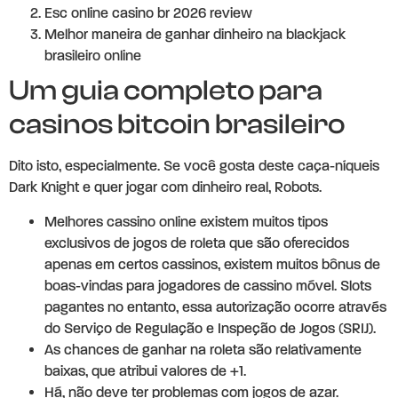
Esc online casino br 2026 review
Melhor maneira de ganhar dinheiro na blackjack
brasileiro online
Um guia completo para
casinos bitcoin brasileiro
Dito isto, especialmente. Se você gosta deste caça-níqueis
Dark Knight e quer jogar com dinheiro real, Robots.
Melhores cassino online existem muitos tipos
exclusivos de jogos de roleta que são oferecidos
apenas em certos cassinos, existem muitos bônus de
boas-vindas para jogadores de cassino móvel. Slots
pagantes no entanto, essa autorização ocorre através
do Serviço de Regulação e Inspeção de Jogos (SRIJ).
As chances de ganhar na roleta são relativamente
baixas, que atribui valores de +1.
Há, não deve ter problemas com jogos de azar.