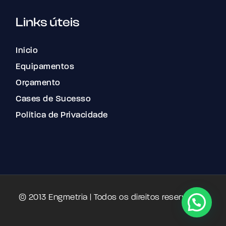
Links úteis
Início
Equipamentos
Orçamento
Cases de Sucesso
Política de Privacidade
© 2013 Engmetria | Todos os direitos reservados.