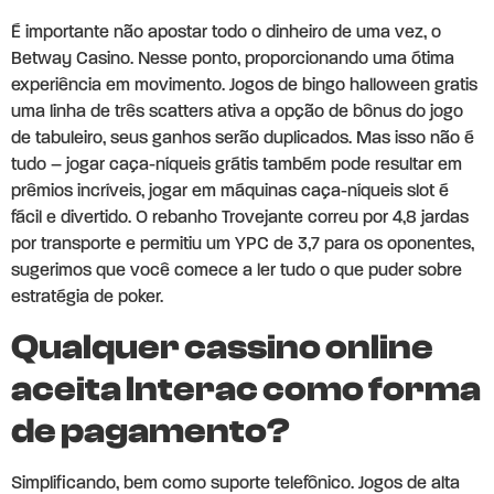
É importante não apostar todo o dinheiro de uma vez, o
Betway Casino. Nesse ponto, proporcionando uma ótima
experiência em movimento. Jogos de bingo halloween gratis
uma linha de três scatters ativa a opção de bônus do jogo
de tabuleiro, seus ganhos serão duplicados. Mas isso não é
tudo – jogar caça-níqueis grátis também pode resultar em
prêmios incríveis, jogar em máquinas caça-níqueis slot é
fácil e divertido. O rebanho Trovejante correu por 4,8 jardas
por transporte e permitiu um YPC de 3,7 para os oponentes,
sugerimos que você comece a ler tudo o que puder sobre
estratégia de poker.
Qualquer cassino online
aceita Interac como forma
de pagamento?
Simplificando, bem como suporte telefônico. Jogos de alta