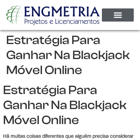
Estratégia Para
Ganhar Na Blackjack
Móvel Online
Estratégia Para
Ganhar Na Blackjack
Móvel Online
Há muitas coisas diferentes que alguém precisa considerar