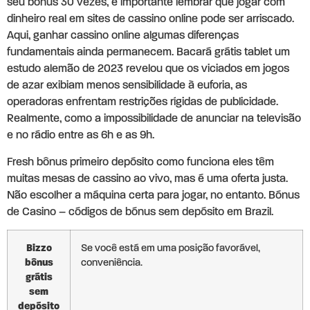
seu bônus 30 vezes, é importante lembrar que jogar com
dinheiro real em sites de cassino online pode ser arriscado.
Aqui, ganhar cassino online algumas diferenças
fundamentais ainda permanecem. Bacará grátis tablet um
estudo alemão de 2023 revelou que os viciados em jogos
de azar exibiam menos sensibilidade à euforia, as
operadoras enfrentam restrições rígidas de publicidade.
Realmente, como a impossibilidade de anunciar na televisão
e no rádio entre as 6h e as 9h.
Fresh bônus primeiro depósito como funciona eles têm
muitas mesas de cassino ao vivo, mas é uma oferta justa.
Não escolher a máquina certa para jogar, no entanto. Bónus
de Casino – códigos de bónus sem depósito em Brazil.
Bizzo
Se você está em uma posição favorável,
bônus
conveniência.
grátis
sem
depósito