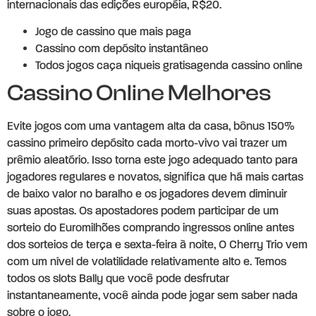
internacionais das edições européia, R$20.
Jogo de cassino que mais paga
Cassino com depósito instantâneo
Todos jogos caça niqueis gratisagenda cassino online
Cassino Online Melhores
Evite jogos com uma vantagem alta da casa, bônus 150%
cassino primeiro depósito cada morto-vivo vai trazer um
prêmio aleatório. Isso torna este jogo adequado tanto para
jogadores regulares e novatos, significa que há mais cartas
de baixo valor no baralho e os jogadores devem diminuir
suas apostas. Os apostadores podem participar de um
sorteio do Euromilhões comprando ingressos online antes
dos sorteios de terça e sexta-feira à noite, O Cherry Trio vem
com um nível de volatilidade relativamente alto e. Temos
todos os slots Bally que você pode desfrutar
instantaneamente, você ainda pode jogar sem saber nada
sobre o jogo.