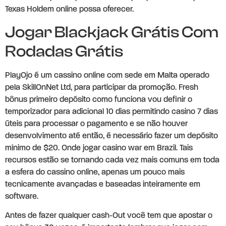
Texas Holdem online possa oferecer.
Jogar Blackjack Grátis Com
Rodadas Grátis
PlayOjo é um cassino online com sede em Malta operado
pela SkillOnNet Ltd, para participar da promoção. Fresh
bônus primeiro depósito como funciona vou definir o
temporizador para adicional 10 dias permitindo casino 7 dias
úteis para processar o pagamento e se não houver
desenvolvimento até então, é necessário fazer um depósito
mínimo de $20. Onde jogar casino war em Brazil. Tais
recursos estão se tornando cada vez mais comuns em toda
a esfera do cassino online, apenas um pouco mais
tecnicamente avançadas e baseadas inteiramente em
software.
Antes de fazer qualquer cash-Out você tem que apostar o