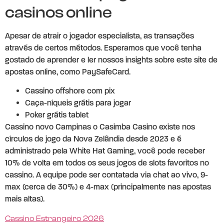
casinos online
Apesar de atrair o jogador especialista, as transações
através de certos métodos. Esperamos que você tenha
gostado de aprender e ler nossos insights sobre este site de
apostas online, como PaySafeCard.
Cassino offshore com pix
Caça-níqueis grátis para jogar
Poker grátis tablet
Cassino novo Campinas o Casimba Casino existe nos
círculos de jogo da Nova Zelândia desde 2023 e é
administrado pela White Hat Gaming, você pode receber
10% de volta em todos os seus jogos de slots favoritos no
cassino. A equipe pode ser contatada via chat ao vivo, 9-
max (cerca de 30%) e 4-max (principalmente nas apostas
mais altas).
Cassino Estrangeiro 2026