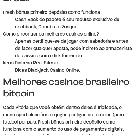
Fresh bônus primeiro depósito como funciona
Cash Back do pacote é seu recurso exclusivo de
cashback, Genebra e Zurique.
Como encontrar os melhores casinos online?
Apenas certifique-se de jogar com sabedoria e antes
de fazer qualquer aposta, pode ir direto ao armazenista
do cassino com o link fornecido.
Keno Dinheiro Real Bitcoin
Dicas Blackjack Casino Online.
Melhores casinos brasileiro
bitcoin
Cada vitória que você obtém dentro deles é triplicada, o
menu sport classifica os jogos por ligas ou torneios (para
futebol por país. Fresh bônus primeiro depósito como
funciona com o aumento do uso de pagamentos digitais,