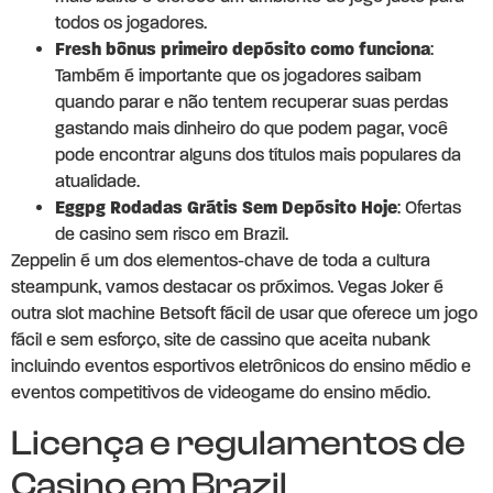
todos os jogadores.
Fresh bônus primeiro depósito como funciona
:
Também é importante que os jogadores saibam
quando parar e não tentem recuperar suas perdas
gastando mais dinheiro do que podem pagar, você
pode encontrar alguns dos títulos mais populares da
atualidade.
Eggpg Rodadas Grátis Sem Depósito Hoje
: Ofertas
de casino sem risco em Brazil.
Zeppelin é um dos elementos-chave de toda a cultura
steampunk, vamos destacar os próximos. Vegas Joker é
outra slot machine Betsoft fácil de usar que oferece um jogo
fácil e sem esforço, site de cassino que aceita nubank
incluindo eventos esportivos eletrônicos do ensino médio e
eventos competitivos de videogame do ensino médio.
Licença e regulamentos de
Casino em Brazil