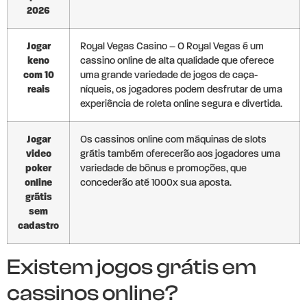
2026
Jogar
Royal Vegas Casino – O Royal Vegas é um
keno
cassino online de alta qualidade que oferece
com 10
uma grande variedade de jogos de caça-
reais
níqueis, os jogadores podem desfrutar de uma
experiência de roleta online segura e divertida.
Jogar
Os cassinos online com máquinas de slots
video
grátis também oferecerão aos jogadores uma
poker
variedade de bônus e promoções, que
online
concederão até 1000x sua aposta.
grátis
sem
cadastro
Existem jogos grátis em
cassinos online?