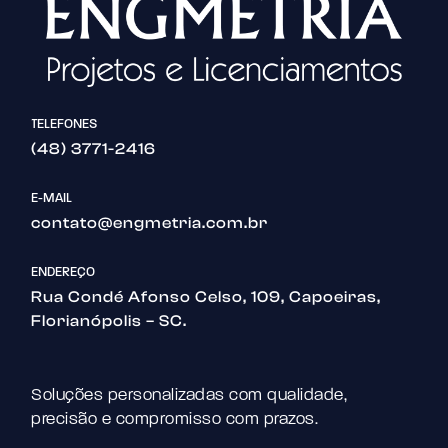
TELEFONES
(48) 3771-2416
E-MAIL
contato@engmetria.com.br
ENDEREÇO
Rua Condé Afonso Celso, 109, Capoeiras,
Florianópolis – SC.
Soluções personalizadas com qualidade,
precisão e compromisso com prazos.