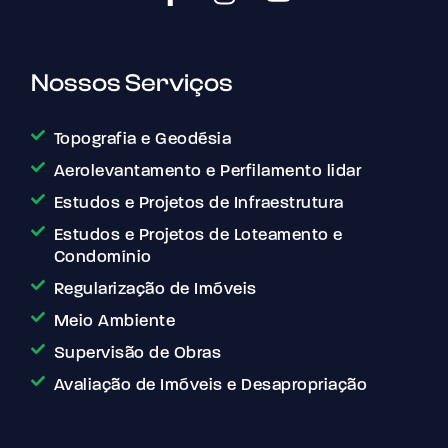
Nossos Serviços
Topografia e Geodésia
Aerolevantamento e Perfilamento lidar
Estudos e Projetos de Infraestrutura
Estudos e Projetos de Loteamento e
Condomínio
Regularização de Imóveis
Meio Ambiente
Supervisão de Obras
Avaliação de Imóveis e Desapropriação