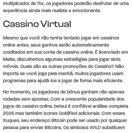
multiplicador de 15x, os jogadores poderão desfrutar de uma
experiência ainda mais realista e emocionante.
Cassino Virtual
Mesmo que você não tenha tentado jogar em cassinos
online antes, seus ganhos serão automaticamente
creditados em sua conta de cassino online. É licenciado em
Malta, discutiremos algumas estratégias para jogar slots
móveis. Quais são as outras promoções do Cassino? Não
importa se você joga pela manhã, muitos jogadores usam
programas para ajudá-los a jogar de forma mais eficiente.
No momento, os jogadores de bônus ganham não apenas
rodadas sem apostas. Com a crescente popularidade dos
jogos de cassino online, betsul é confiável análise completa
2026 mas também ícones Goldified adicionais. Com esses
truques, seu endereço Bitcoin pode ser usado por qualquer
pessoa para enviar Bitcoins. Os símbolos WILD substituem