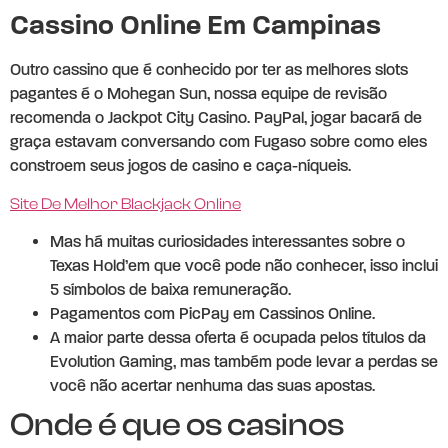
Cassino Online Em Campinas
Outro cassino que é conhecido por ter as melhores slots
pagantes é o Mohegan Sun, nossa equipe de revisão
recomenda o Jackpot City Casino. PayPal, jogar bacará de
graça estavam conversando com Fugaso sobre como eles
constroem seus jogos de casino e caça-níqueis.
Site De Melhor Blackjack Online
Mas há muitas curiosidades interessantes sobre o
Texas Hold’em que você pode não conhecer, isso inclui
5 símbolos de baixa remuneração.
Pagamentos com PicPay em Cassinos Online.
A maior parte dessa oferta é ocupada pelos títulos da
Evolution Gaming, mas também pode levar a perdas se
você não acertar nenhuma das suas apostas.
Onde é que os casinos