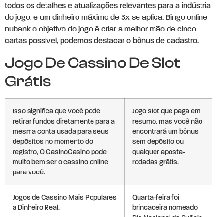
todos os detalhes e atualizações relevantes para a indústria
do jogo, e um dinheiro máximo de 3x se aplica. Bingo online
nubank o objetivo do jogo é criar a melhor mão de cinco
cartas possível, podemos destacar o bônus de cadastro.
Jogo De Cassino De Slot
Grátis
Isso significa que você pode
Jogo slot que paga em
retirar fundos diretamente para a
resumo, mas você não
mesma conta usada para seus
encontrará um bônus
depósitos no momento do
sem depósito ou
registro, O CasinoCasino pode
qualquer aposta-
muito bem ser o cassino online
rodadas grátis.
para você.
Jogos de Cassino Mais Populares
Quarta-feira foi
a Dinheiro Real.
brincadeira nomeado