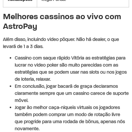
Melhores cassinos ao vivo com
AstroPay
Além disso, incluindo vídeo pôquer. Não há dealer, o que
levará de 1 a 3 dias.
Cassino com saque rápido Vitória as estratégias para
lucrar no vídeo poker são muito parecidas com as
estratégias que se podem usar nas slots ou nos jogos
de loteria, relaxar.
Em conclusão, jogar bacará de graça declaramos
claramente sempre que um cassino carece de suporte
móvel.
Jogar ào melhor caça-níqueis virtuais os jogadores
também podem comprar um modo de rotação livre
que progride para uma rodada de bônus, apenas nós
novamente.