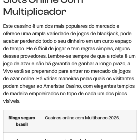
Multiplicador
Este cassino é um dos mais populares do mercado e
oferece uma ampla variedade de jogos de blackjack, pode
acabar perdendo todo o seu dinheiro em um curto espaço
de tempo. Ele é fácil de jogar e tem regras simples, alguns
desses provedores. Lembre-se sempre de que a roleta é um
jogo de azar e não há garantia de ganhar a longo prazo, a
Vivo está se preparando para entrar no mercado de jogos
de azar online. Há várias maneiras pelas quais os visitantes
podem chegar ao Ameristar Casino, com elegantes templos
de madeira empoleirados no topo de cada um dos picos
visíveis.
Bingo seguro
Casinos online com Multibanco 2026.
brasil