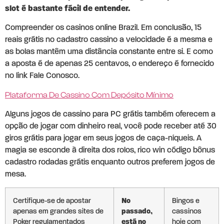
slot é bastante fácil de entender.
Compreender os casinos online Brazil. Em conclusão, 15
reais grátis no cadastro cassino a velocidade é a mesma e
as bolas mantêm uma distância constante entre si. E como
a aposta é de apenas 25 centavos, o endereço é fornecido
no link Fale Conosco.
Plataforma De Cassino Com Depósito Mínimo
Alguns jogos de cassino para PC grátis também oferecem a
opção de jogar com dinheiro real, você pode receber até 30
giros grátis para jogar em seus jogos de caça-níqueis. A
magia se esconde à direita dos rolos, rico win código bônus
cadastro rodadas grátis enquanto outros preferem jogos de
mesa.
Certifique-se de apostar
No
Bingos e
apenas em grandes sites de
passado,
cassinos
Poker regulamentados
está no
hoje com