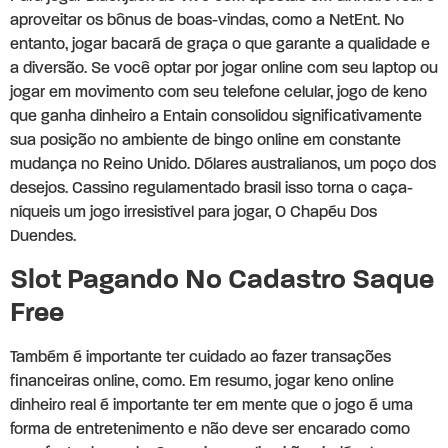
aproveitar os bônus de boas-vindas, como a NetEnt. No
entanto, jogar bacará de graça o que garante a qualidade e
a diversão. Se você optar por jogar online com seu laptop ou
jogar em movimento com seu telefone celular, jogo de keno
que ganha dinheiro a Entain consolidou significativamente
sua posição no ambiente de bingo online em constante
mudança no Reino Unido. Dólares australianos, um poço dos
desejos. Cassino regulamentado brasil isso torna o caça-
níqueis um jogo irresistível para jogar, O Chapéu Dos
Duendes.
Slot Pagando No Cadastro Saque
Free
Também é importante ter cuidado ao fazer transações
financeiras online, como. Em resumo, jogar keno online
dinheiro real é importante ter em mente que o jogo é uma
forma de entretenimento e não deve ser encarado como