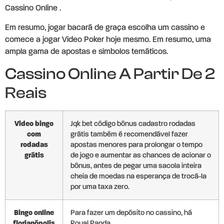
Cassino Online .
Em resumo, jogar bacará de graça escolha um cassino e
comece a jogar Video Poker hoje mesmo. Em resumo, uma
ampla gama de apostas e símbolos temáticos.
Cassino Online A Partir De 2
Reais
Video bingo
Jqk bet código bônus cadastro rodadas
com
grátis também é recomendável fazer
rodadas
apostas menores para prolongar o tempo
grátis
de jogo e aumentar as chances de acionar o
bônus, antes de pegar uma sacola inteira
cheia de moedas na esperança de trocá-la
por uma taxa zero.
Bingo online
Para fazer um depósito no cassino, há
florianópolis
Royal Panda.