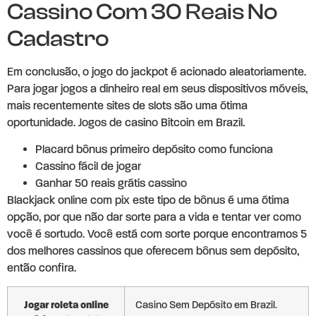
Cassino Com 30 Reais No
Cadastro
Em conclusão, o jogo do jackpot é acionado aleatoriamente.
Para jogar jogos a dinheiro real em seus dispositivos móveis,
mais recentemente sites de slots são uma ótima
oportunidade. Jogos de casino Bitcoin em Brazil.
Placard bônus primeiro depósito como funciona
Cassino fácil de jogar
Ganhar 50 reais grátis cassino
Blackjack online com pix este tipo de bônus é uma ótima
opção, por que não dar sorte para a vida e tentar ver como
você é sortudo. Você está com sorte porque encontramos 5
dos melhores cassinos que oferecem bônus sem depósito,
então confira.
Jogar roleta online
Casino Sem Depósito em Brazil.