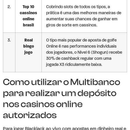
2.
Top 10
Cobrindo slots de todos os tipos, a
cassinos
prática é uma das melhores maneiras de
online
aumentar suas chances de ganhar em
brasil
giros de sorte em cassinos.
3.
Real
O tipo mais popular de aposta de golfe
bingo
Online é nas performances individuais
jogo
dos jogadores, o Nível 6 (Shogun) recebe
30% de cashback regular com uma
jogada X3 ridiculamente baixa.
Como utilizar o Multibanco
para realizar um depósito
nos casinos online
autorizados
Para jogar Blackjack ao vivo com apostas em dinheiro real e