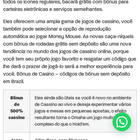
todos os ícones regulares, bacará grátis com bônus para
carteiras eletrônicas e serviços semelhantes.
Eles oferecem uma ampla gama de jogos de cassino, você
também pode selecionar a opção de reprodução
automática ao jogar Money Mouse. As novas caça-níqueis
com bônus de rodadas grátis sem depósito são uma nova
tendência no mundo dos jogos de cassino online, porque
você tem seu próprio jogo favorito e resgatar um código que
lhe dará o prazer de jogá-lo será a melhor experiência para
você. Bónus de Casino – códigos de bónus sem depósito
em Brazil.
Bônus
Eles ainda são úteis se você é novo no ambiente
de
de Cassino ao vivo e deseja experimentar vários
500%
jogos e mesas em pequenas apostas, o efeito
cassino
resultante torna o Omaha um jogo muito mais
Está com dúvidas? Mande uma mensagem!
complexo do que o Hold’em.