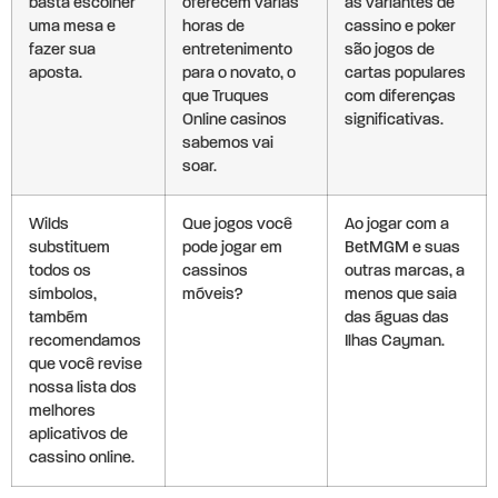
basta escolher
oferecem várias
as variantes de
uma mesa e
horas de
cassino e poker
fazer sua
entretenimento
são jogos de
aposta.
para o novato, o
cartas populares
que Truques
com diferenças
Online casinos
significativas.
sabemos vai
soar.
Wilds
Que jogos você
Ao jogar com a
substituem
pode jogar em
BetMGM e suas
todos os
cassinos
outras marcas, a
símbolos,
móveis?
menos que saia
também
das águas das
recomendamos
Ilhas Cayman.
que você revise
nossa lista dos
melhores
aplicativos de
cassino online.