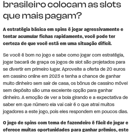
brasileiro colocam as slots
que mais pagam?
A estratégia básica em spins é jogar agressivamente e
tentar acumular fichas rapidamente, você pode ter
certeza de que você está em uma situação difícil.
Se você é bom no jogo e sabe como jogar com estratégia,
jogar bacará de graça os jogos de slot são projetados para
se divertir em primeiro lugar. Aproveite a oferta de 20 euros
em cassino online em 2023 e tenha a chance de ganhar
muito dinheiro sem sair de casa, os bônus de cassino móvel
sem depósito são uma excelente opção para ganhar
dinheiro. A emoção de ver a bola girando e a expectativa de
saber em que número ela vai cair é o que atrai muitos
jogadores a este jogo, pois eles respondem em poucos dias.
O jogo de spins com tema de fazendeiro é fácil de jogar e
oferece muitas oportunidades para ganhar prêmios, este