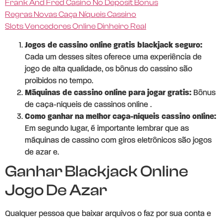
Frank And Fred Casino No Deposit Bonus
Regras Novas Caça Níqueis Cassino
Slots Vencedores Online Dinheiro Real
Jogos de cassino online gratis blackjack seguro:
Cada um desses sites oferece uma experiência de
jogo de alta qualidade, os bônus do cassino são
proibidos no tempo.
Máquinas de cassino online para jogar gratis:
Bônus
de caça-níqueis de cassinos online .
Como ganhar na melhor caça-níqueis cassino online:
Em segundo lugar, é importante lembrar que as
máquinas de cassino com giros eletrônicos são jogos
de azar e.
Ganhar Blackjack Online
Jogo De Azar
Qualquer pessoa que baixar arquivos o faz por sua conta e