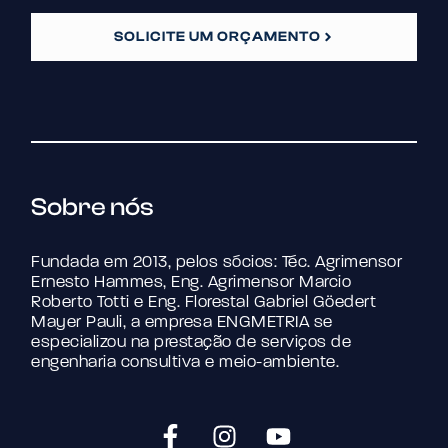
SOLICITE UM ORÇAMENTO
Sobre nós
Fundada em 2013, pelos sócios: Téc. Agrimensor
Ernesto Hammes, Eng. Agrimensor Marcio
Roberto Totti e Eng. Florestal Gabriel Göedert
Mayer Pauli, a empresa ENGMETRIA se
especializou na prestação de serviços de
engenharia consultiva e meio-ambiente.