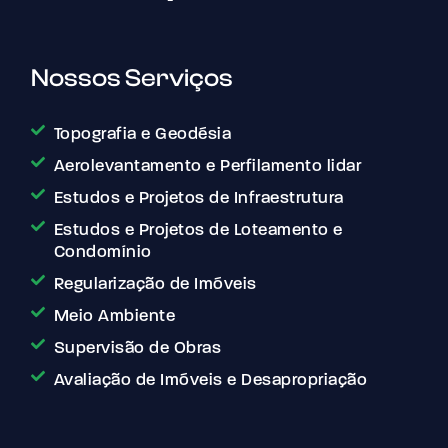
Nossos Serviços
Topografia e Geodésia
Aerolevantamento e Perfilamento lidar
Estudos e Projetos de Infraestrutura
Estudos e Projetos de Loteamento e
Condomínio
Regularização de Imóveis
Meio Ambiente
Supervisão de Obras
Avaliação de Imóveis e Desapropriação