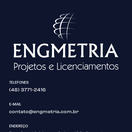
TELEFONES
(48) 3771-2416
E-MAIL
contato@engmetria.com.br
ENDEREÇO