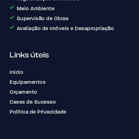
Meio Ambiente
Supervisão de Obras
Avaliação de Imóveis e Desapropriação
Links úteis
Início
Equipamentos
Orçamento
Cases de Sucesso
Política de Privacidade