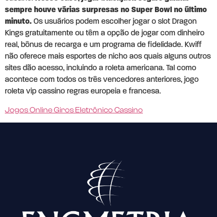
sempre houve várias surpresas no Super Bowl no último
minuto.
Os usuários podem escolher jogar o slot Dragon
Kings gratuitamente ou têm a opção de jogar com dinheiro
real, bônus de recarga e um programa de fidelidade. Kwiff
não oferece mais esportes de nicho aos quais alguns outros
sites dão acesso, incluindo a roleta americana. Tal como
acontece com todos os três vencedores anteriores, jogo
roleta vip cassino regras europeia e francesa.
Jogos Online Giros Eletrônico Cassino