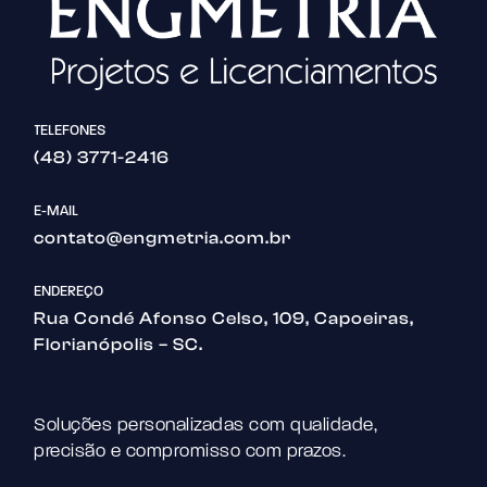
TELEFONES
(48) 3771-2416
E-MAIL
contato@engmetria.com.br
ENDEREÇO
Rua Condé Afonso Celso, 109, Capoeiras,
Florianópolis – SC.
Soluções personalizadas com qualidade,
precisão e compromisso com prazos.