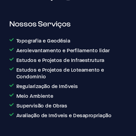
Nossos Serviços
Topografia e Geodésia
Aerolevantamento e Perfilamento lidar
Estudos e Projetos de Infraestrutura
Estudos e Projetos de Loteamento e
Condomínio
Regularização de Imóveis
Meio Ambiente
Supervisão de Obras
Avaliação de Imóveis e Desapropriação