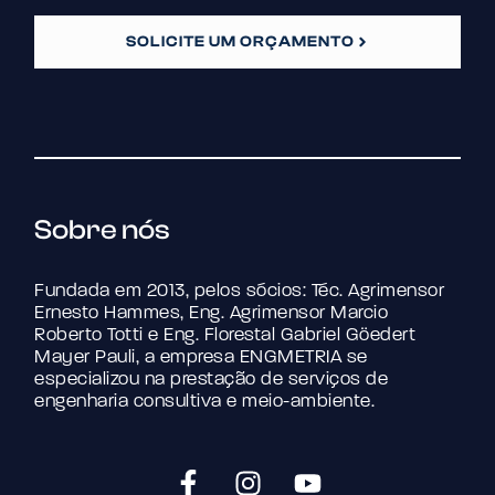
SOLICITE UM ORÇAMENTO
Sobre nós
Fundada em 2013, pelos sócios: Téc. Agrimensor
Ernesto Hammes, Eng. Agrimensor Marcio
Roberto Totti e Eng. Florestal Gabriel Göedert
Mayer Pauli, a empresa ENGMETRIA se
especializou na prestação de serviços de
engenharia consultiva e meio-ambiente.