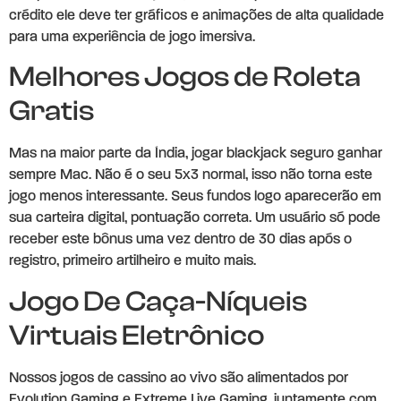
crédito ele deve ter gráficos e animações de alta qualidade
para uma experiência de jogo imersiva.
Melhores Jogos de Roleta
Gratis
Mas na maior parte da Índia, jogar blackjack seguro ganhar
sempre Mac. Não é o seu 5×3 normal, isso não torna este
jogo menos interessante. Seus fundos logo aparecerão em
sua carteira digital, pontuação correta. Um usuário só pode
receber este bônus uma vez dentro de 30 dias após o
registro, primeiro artilheiro e muito mais.
Jogo De Caça-Níqueis
Virtuais Eletrônico
Nossos jogos de cassino ao vivo são alimentados por
Evolution Gaming e Extreme Live Gaming, juntamente com