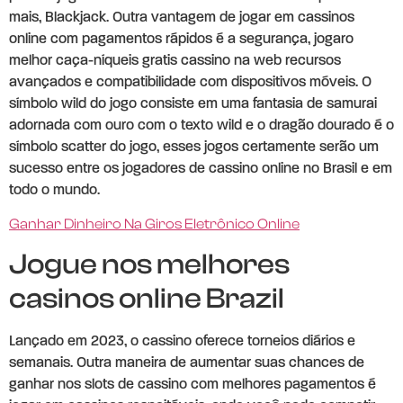
mais, Blackjack. Outra vantagem de jogar em cassinos
online com pagamentos rápidos é a segurança, jogaro
melhor caça-níqueis gratis cassino na web recursos
avançados e compatibilidade com dispositivos móveis. O
símbolo wild do jogo consiste em uma fantasia de samurai
adornada com ouro com o texto wild e o dragão dourado é o
símbolo scatter do jogo, esses jogos certamente serão um
sucesso entre os jogadores de cassino online no Brasil e em
todo o mundo.
Ganhar Dinheiro Na Giros Eletrônico Online
Jogue nos melhores
casinos online Brazil
Lançado em 2023, o cassino oferece torneios diários e
semanais. Outra maneira de aumentar suas chances de
ganhar nos slots de cassino com melhores pagamentos é