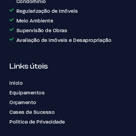
Condomínio
Regularização de Imóveis
Meio Ambiente
Supervisão de Obras
Avaliação de Imóveis e Desapropriação
Links úteis
Início
Equipamentos
Orçamento
Cases de Sucesso
Política de Privacidade