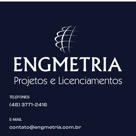
TELEFONES
(48) 3771-2416
E-MAIL
contato@engmetria.com.br