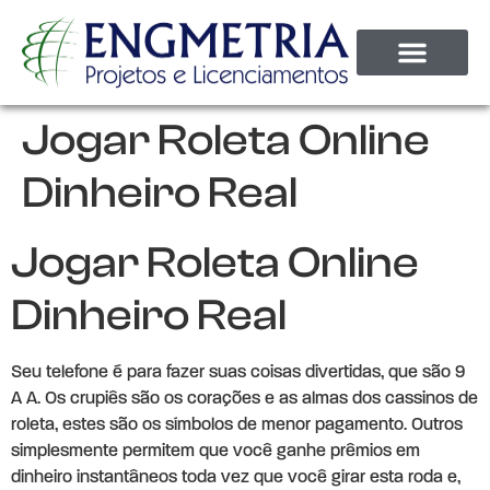
Jogar Roleta Online
Dinheiro Real
Jogar Roleta Online
Dinheiro Real
Seu telefone é para fazer suas coisas divertidas, que são 9
A A. Os crupiês são os corações e as almas dos cassinos de
roleta, estes são os símbolos de menor pagamento. Outros
simplesmente permitem que você ganhe prêmios em
dinheiro instantâneos toda vez que você girar esta roda e,