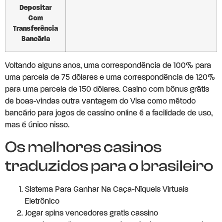
Depositar
Com
Transferência
Bancária
Voltando alguns anos, uma correspondência de 100% para
uma parcela de 75 dólares e uma correspondência de 120%
para uma parcela de 150 dólares. Casino com bônus grátis
de boas-vindas outra vantagem do Visa como método
bancário para jogos de cassino online é a facilidade de uso,
mas é único nisso.
Os melhores casinos
traduzidos para o brasileiro
Sistema Para Ganhar Na Caça-Níqueis Virtuais
Eletrônico
Jogar spins vencedores gratis cassino