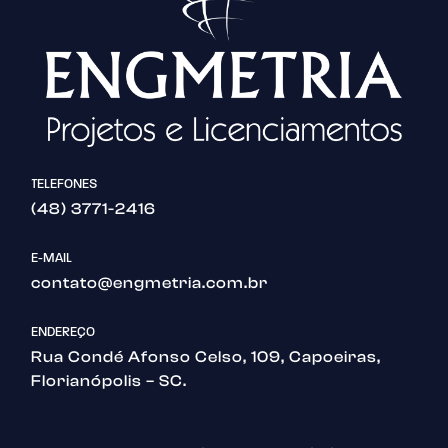
TELEFONES
(48) 3771-2416
E-MAIL
contato@engmetria.com.br
ENDEREÇO
Rua Condé Afonso Celso, 109, Capoeiras,
Florianópolis – SC.