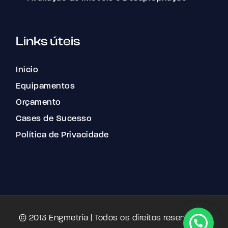
Links úteis
Início
Equipamentos
Orçamento
Cases de Sucesso
Política de Privacidade
© 2013 Engmetria | Todos os direitos reservados.