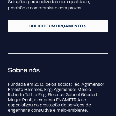
Soluções personalizadas com qualidade,
precisão e compromisso com prazos.
SOLICITE UM ORÇAMENTO
Sobre nós
Fundada em 2013, pelos sócios: Téc. Agrimensor
Ernesto Hammes, Eng. Agrimensor Marcio
Roberto Totti e Eng. Florestal Gabriel Göedert
Mayer Pauli, a empresa ENGMETRIA se
especializou na prestação de serviços de
engenharia consultiva e meio-ambiente.