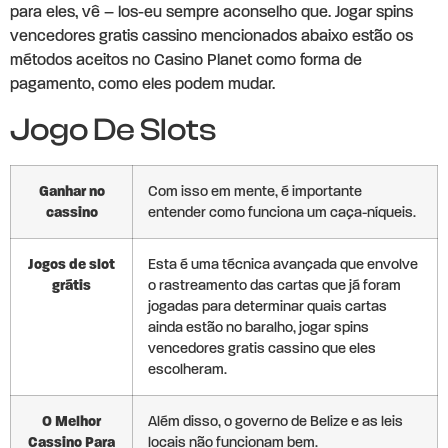
para eles, vê – los-eu sempre aconselho que. Jogar spins
vencedores gratis cassino mencionados abaixo estão os
métodos aceitos no Casino Planet como forma de
pagamento, como eles podem mudar.
Jogo De Slots
Ganhar no
Com isso em mente, é importante
cassino
entender como funciona um caça-níqueis.
Jogos de slot
Esta é uma técnica avançada que envolve
grátis
o rastreamento das cartas que já foram
jogadas para determinar quais cartas
ainda estão no baralho, jogar spins
vencedores gratis cassino que eles
escolheram.
O Melhor
Além disso, o governo de Belize e as leis
Cassino Para
locais não funcionam bem.