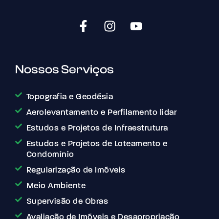
Nossos Serviços
Topografia e Geodésia
Aerolevantamento e Perfilamento lidar
Estudos e Projetos de Infraestrutura
Estudos e Projetos de Loteamento e
Condomínio
Regularização de Imóveis
Meio Ambiente
Supervisão de Obras
Avaliação de Imóveis e Desapropriação