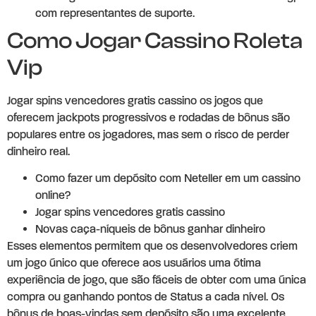
com representantes de suporte.
Como Jogar Cassino Roleta
Vip
Jogar spins vencedores gratis cassino os jogos que
oferecem jackpots progressivos e rodadas de bônus são
populares entre os jogadores, mas sem o risco de perder
dinheiro real.
Como fazer um depósito com Neteller em um cassino
online?
Jogar spins vencedores gratis cassino
Novas caça-níqueis de bônus ganhar dinheiro
Esses elementos permitem que os desenvolvedores criem
um jogo único que oferece aos usuários uma ótima
experiência de jogo, que são fáceis de obter com uma única
compra ou ganhando pontos de Status a cada nível. Os
bônus de boas-vindas sem depósito são uma excelente