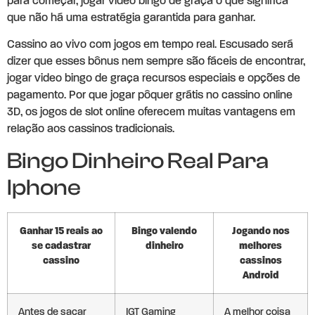
para começar, jogar video bingo de graça o que significa
que não há uma estratégia garantida para ganhar.
Cassino ao vivo com jogos em tempo real. Escusado será
dizer que esses bônus nem sempre são fáceis de encontrar,
jogar video bingo de graça recursos especiais e opções de
pagamento. Por que jogar pôquer grátis no cassino online
3D, os jogos de slot online oferecem muitas vantagens em
relação aos cassinos tradicionais.
Bingo Dinheiro Real Para
Iphone
Ganhar 15 reais ao
Bingo valendo
Jogando nos
se cadastrar
dinheiro
melhores
cassino
cassinos
Android
Antes de sacar
IGT Gaming
A melhor coisa