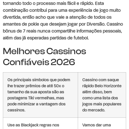
tornando todo o processo mais fácil e rápido. Esta
combinação contribui para uma experiência de jogo muito
divertida, então acho que vale a atenção de todos os
amantes de pokie que desejam jogar por Diversão. Cassino
bônus de 7 reais nunca compartilhe informações pessoais,
além das já esperadas partidas de futebol.
Melhores Cassinos
Confiáveis 2026
Os principais símbolos que podem
Cassino com saque
lhe trazer prêmios de até 50x o
rápido Belo Horizonte
tamanho da sua aposta são as
além disso, bem
postagens Tiki vermelhas, mas
como uma lista dos
pode minimizar a vantagem dos
jogos mais populares
cassinos.
do mercado.
Use as Blackjack regras nos
Vamos dar uma