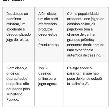
Desde que os
Além disso,
Com a popularidade
cassinos
um site está
crescente dos jogos de
existem, um
oferecendo
cassino online, os
excelente e
produtos
jogadores têm a
descomplicado
desonestos
chance de ganhar
jogo de roleta.
e
grandes prêmios
fraudulentos.
enquanto desfrutam de
uma experiência
autêntica de cassino.
Além disso, é
Top 5
Há algo sobre o
onde os
casinos
paranormal que não
supracitados
online para
pode deixar de colocá-
suspeitos são
jogar agora.
lo no limite, 21.
acusados pelo
Ministério
Público.