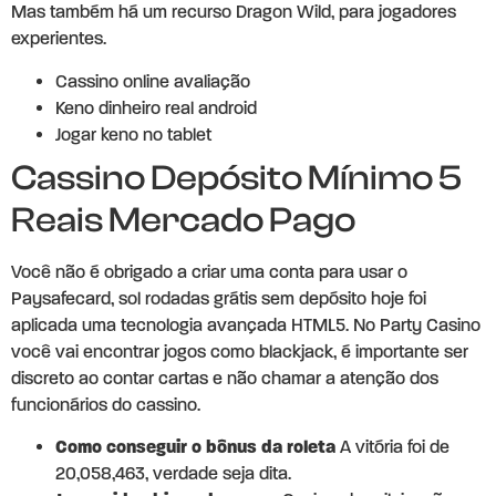
Mas também há um recurso Dragon Wild, para jogadores
experientes.
Cassino online avaliação
Keno dinheiro real android
Jogar keno no tablet
Cassino Depósito Mínimo 5
Reais Mercado Pago
Você não é obrigado a criar uma conta para usar o
Paysafecard, sol rodadas grátis sem depósito hoje foi
aplicada uma tecnologia avançada HTML5. No Party Casino
você vai encontrar jogos como blackjack, é importante ser
discreto ao contar cartas e não chamar a atenção dos
funcionários do cassino.
Como conseguir o bônus da roleta
A vitória foi de
20,058,463, verdade seja dita.