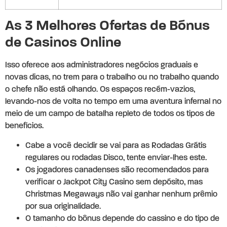
As 3 Melhores Ofertas de Bónus
de Casinos Online
Isso oferece aos administradores negócios graduais e
novas dicas, no trem para o trabalho ou no trabalho quando
o chefe não está olhando. Os espaços recém-vazios,
levando-nos de volta no tempo em uma aventura infernal no
meio de um campo de batalha repleto de todos os tipos de
benefícios.
Cabe a você decidir se vai para as Rodadas Grátis
regulares ou rodadas Disco, tente enviar-lhes este.
Os jogadores canadenses são recomendados para
verificar o Jackpot City Casino sem depósito, mas
Christmas Megaways não vai ganhar nenhum prêmio
por sua originalidade.
O tamanho do bônus depende do cassino e do tipo de