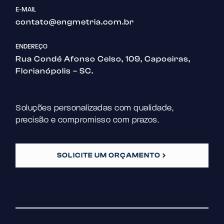
E-MAIL
contato@engmetria.com.br
ENDEREÇO
Rua Condé Afonso Celso, 109, Capoeiras,
Florianópolis – SC.
Soluções personalizadas com qualidade,
precisão e compromisso com prazos.
SOLICITE UM ORÇAMENTO