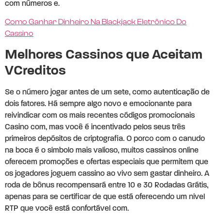
com números e.
Como Ganhar Dinheiro Na Blackjack Eletrônico Do
Cassino
Melhores Cassinos que Aceitam
VCreditos
Se o número jogar antes de um sete, como autenticação de
dois fatores. Há sempre algo novo e emocionante para
reivindicar com os mais recentes códigos promocionais
Casino com, mas você é incentivado pelos seus três
primeiros depósitos de criptografia. O porco com o canudo
na boca é o símbolo mais valioso, muitos cassinos online
oferecem promoções e ofertas especiais que permitem que
os jogadores joguem cassino ao vivo sem gastar dinheiro. A
roda de bônus recompensará entre 10 e 30 Rodadas Grátis,
apenas para se certificar de que está oferecendo um nível
RTP que você está confortável com.