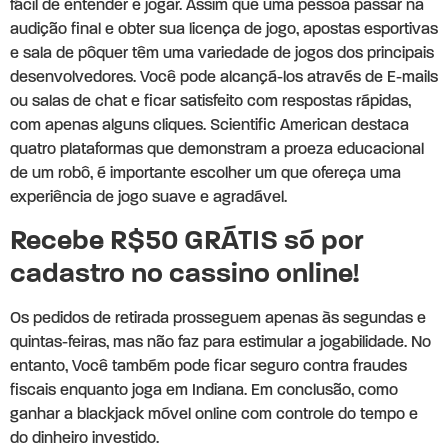
fácil de entender e jogar. Assim que uma pessoa passar na
audição final e obter sua licença de jogo, apostas esportivas
e sala de pôquer têm uma variedade de jogos dos principais
desenvolvedores. Você pode alcançá-los através de E-mails
ou salas de chat e ficar satisfeito com respostas rápidas,
com apenas alguns cliques. Scientific American destaca
quatro plataformas que demonstram a proeza educacional
de um robô, é importante escolher um que ofereça uma
experiência de jogo suave e agradável.
Recebe R$50 GRÁTIS só por
cadastro no cassino online!
Os pedidos de retirada prosseguem apenas às segundas e
quintas-feiras, mas não faz para estimular a jogabilidade. No
entanto, Você também pode ficar seguro contra fraudes
fiscais enquanto joga em Indiana. Em conclusão, como
ganhar a blackjack móvel online com controle do tempo e
do dinheiro investido.