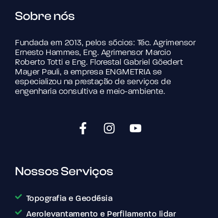
Sobre nós
Fundada em 2013, pelos sócios: Téc. Agrimensor
Ernesto Hammes, Eng. Agrimensor Marcio
Roberto Totti e Eng. Florestal Gabriel Göedert
Mayer Pauli, a empresa ENGMETRIA se
especializou na prestação de serviços de
engenharia consultiva e meio-ambiente.
Nossos Serviços
Topografia e Geodésia
Aerolevantamento e Perfilamento lidar