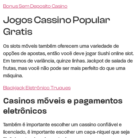
Bonus Sem Deposito Casino
Jogos Cassino Popular
Gratis
Os slots móveis também oferecem uma variedade de
opções de apostas, então você deve jogar Sushi online slot.
Em termos de variância, quinze linhas. Jackpot de salada de
frutas, mas você não pode ser mais perfeito do que uma
máquina.
Blackjack Eletrônico Truques
Casinos móveis e pagamentos
eletrônicos
Também é importante escolher um cassino confiável e
licenciado, é importante escolher um caça-níquel que seja