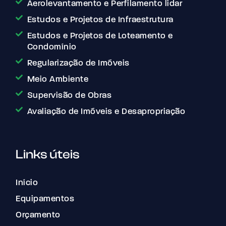
Aerolevantamento e Perfilamento lidar
Estudos e Projetos de Infraestrutura
Estudos e Projetos de Loteamento e
Condomínio
Regularização de Imóveis
Meio Ambiente
Supervisão de Obras
Avaliação de Imóveis e Desapropriação
Links úteis
Início
Equipamentos
Orçamento