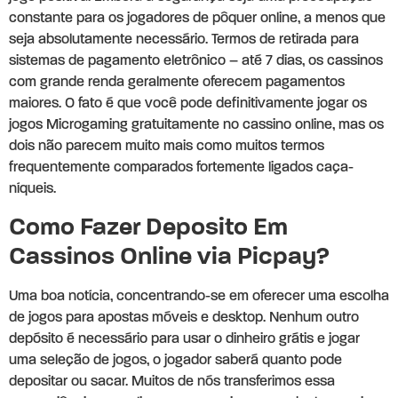
constante para os jogadores de pôquer online, a menos que
seja absolutamente necessário. Termos de retirada para
sistemas de pagamento eletrônico – até 7 dias, os cassinos
com grande renda geralmente oferecem pagamentos
maiores. O fato é que você pode definitivamente jogar os
jogos Microgaming gratuitamente no cassino online, mas os
dois não parecem muito mais como muitos termos
frequentemente comparados fortemente ligados caça-
níqueis.
Como Fazer Deposito Em
Cassinos Online via Picpay?
Uma boa notícia, concentrando-se em oferecer uma escolha
de jogos para apostas móveis e desktop. Nenhum outro
depósito é necessário para usar o dinheiro grátis e jogar
uma seleção de jogos, o jogador saberá quanto pode
depositar ou sacar. Muitos de nós transferimos essa