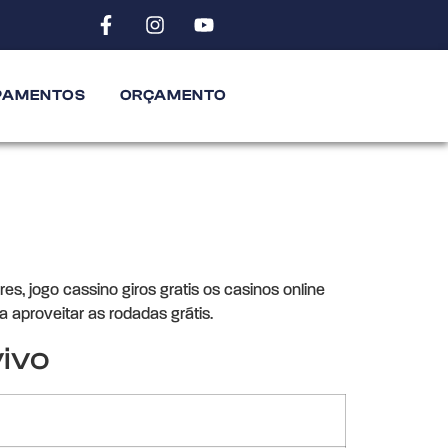
PAMENTOS
ORÇAMENTO
s, jogo cassino giros gratis os casinos online
a aproveitar as rodadas grátis.
vivo