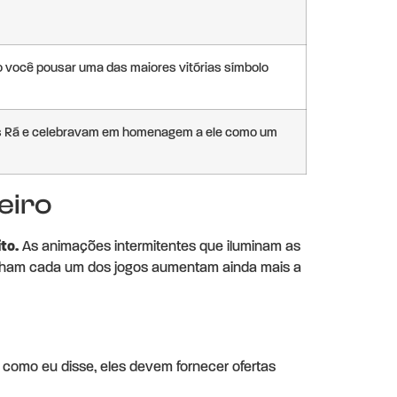
do você pousar uma das maiores vitórias símbolo
 deus Rá e celebravam em homenagem a ele como um
eiro
ito.
As animações intermitentes que iluminam as
nham cada um dos jogos aumentam ainda mais a
 como eu disse, eles devem fornecer ofertas