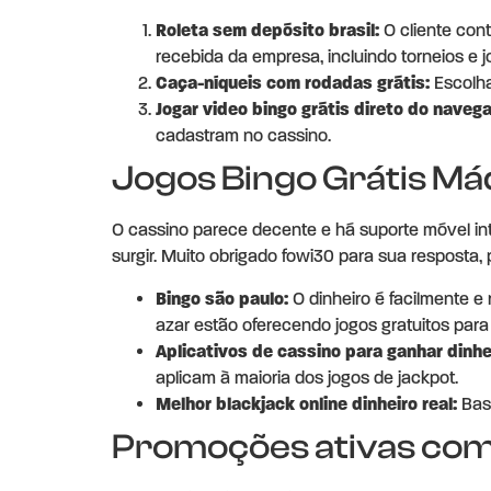
Roleta sem depósito brasil:
O cliente cont
recebida da empresa, incluindo torneios e j
Caça-níqueis com rodadas grátis:
Escolha
Jogar video bingo grátis direto do naveg
cadastram no cassino.
Jogos Bingo Grátis Má
O cassino parece decente e há suporte móvel i
surgir. Muito obrigado fowi30 para sua resposta, p
Bingo são paulo:
O dinheiro é facilmente e
azar estão oferecendo jogos gratuitos para
Aplicativos de cassino para ganhar dinhe
aplicam à maioria dos jogos de jackpot.
Melhor blackjack online dinheiro real:
Bas
Promoções ativas com