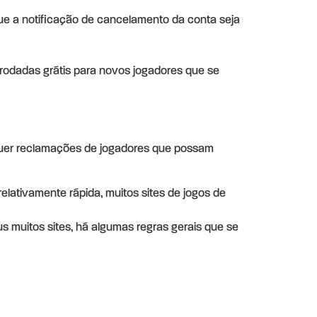
que a notificação de cancelamento da conta seja
 rodadas grátis para novos jogadores que se
quer reclamações de jogadores que possam
elativamente rápida, muitos sites de jogos de
muitos sites, há algumas regras gerais que se