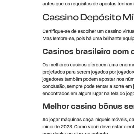
antes que os requisitos de apostas tenham 
Cassino Depósito Mí
Certifique-se de escolher um cassino virtu
Mas lembre-se, pois há uma brilhante equip
Casinos brasileiro com 
Os melhores casinos oferecem uma enorme b
projetados para serem jogados por jogadore
jogadores também podem apostar nos númer
conclusão, sempre pode tentar a sorte em 
encontrados em algum lugar na tela do jog
Melhor casino bónus se
Ao jogar máquinas caça-níqueis móveis, cas
início de 2023. Como você deve estar cient
com dealer ao vivo, no entanto.