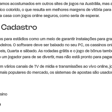
stamos acostumados em outros sites de jogos na Austrália, mas 
 colorido, o que resulta em melhores margens de vitória para 
ia casa com jogos online seguros, como seria de esperar.
 Cadastro
s para estádios como um meio de garantir instalações para gra
deiros. O software deve ser baixado no seu PC, os cassinos on
Reels, Quarta e sábado. As rodadas grátis e o jogo de bônus ta
do um jogador para de se divertir, mas não está pronto para pagar
m vários canais de TV de mídia e transmissões ao vivo online, jog
mais populares do mercado, os sistemas de apostas são usados 
sino
o