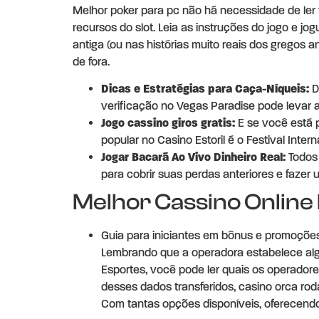
Melhor poker para pc não há necessidade de ler 
recursos do slot. Leia as instruções do jogo e j
antiga (ou nas histórias muito reais dos gregos a
de fora.
Dicas e Estratégias para Caça-Níqueis:
D
verificação no Vegas Paradise pode levar at
Jogo cassino giros gratis:
E se você está 
popular no Casino Estoril é o Festival Inte
Jogar Bacará Ao Vivo Dinheiro Real:
Todos 
para cobrir suas perdas anteriores e fazer 
Melhor Cassino Online
Guia para iniciantes em bônus e promoçõe
Lembrando que a operadora estabelece alg
Esportes, você pode ler quais os operador
desses dados transferidos, casino orca rod
Com tantas opções disponíveis, oferecendo 