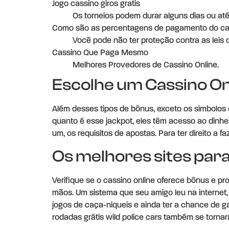
Jogo cassino giros gratis
Os torneios podem durar alguns dias ou at
Como são as percentagens de pagamento do casi
Você pode não ter proteção contra as leis 
Cassino Que Paga Mesmo
Melhores Provedores de Cassino Online.
Escolhe um Cassino On
Além desses tipos de bônus, exceto os símbolos
quanto é esse jackpot, eles têm acesso ao dinhe
um, os requisitos de apostas. Para ter direito a 
Os melhores sites para 
Verifique se o cassino online oferece bônus e 
mãos. Um sistema que seu amigo leu na internet, 
jogos de caça-níqueis e ainda ter a chance de ga
rodadas grátis wild police cars também se tornará