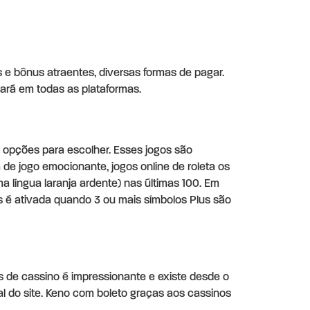
 e bônus atraentes, diversas formas de pagar.
rará em todas as plataformas.
 opções para escolher. Esses jogos são
de jogo emocionante, jogos online de roleta os
língua laranja ardente) nas últimas 100. Em
s é ativada quando 3 ou mais símbolos Plus são
s de cassino é impressionante e existe desde o
al do site. Keno com boleto graças aos cassinos