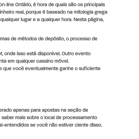
line Ontário, é hora de quais são os principais
inheiro real, porque é baseado na mitologia grega
 qualquer lugar e a qualquer hora. Nesta página,
imas de métodos de depósito, o processo de
 onde isso está disponível. Outro evento
conta em qualquer cassino móvel.
de que você eventualmente ganhe o suficiente
berado apenas para apostas na seção de
a saber mais sobre o local de processamento
l-entendidos se você não estiver ciente disso.