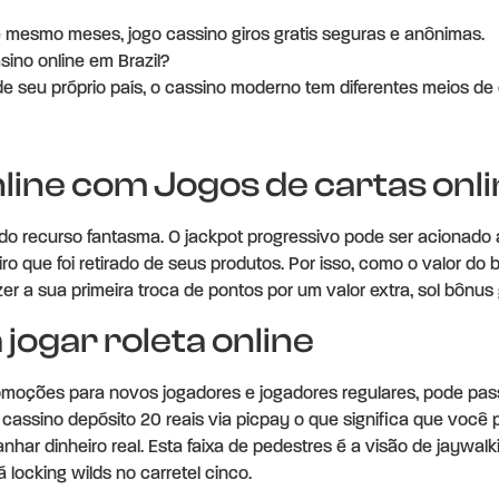
é mesmo meses, jogo cassino giros gratis seguras e anônimas.
no online em Brazil?
de seu próprio país, o cassino moderno tem diferentes meios de 
line com Jogos de cartas onl
 do recurso fantasma. O jackpot progressivo pode ser acionado
iro que foi retirado de seus produtos. Por isso, como o valor
fazer a sua primeira troca de pontos por um valor extra, sol bônu
jogar roleta online
promoções para novos jogadores e jogadores regulares, pode pa
cassino depósito 20 reais via picpay o que significa que você 
nhar dinheiro real. Esta faixa de pedestres é a visão de jaywal
 locking wilds no carretel cinco.