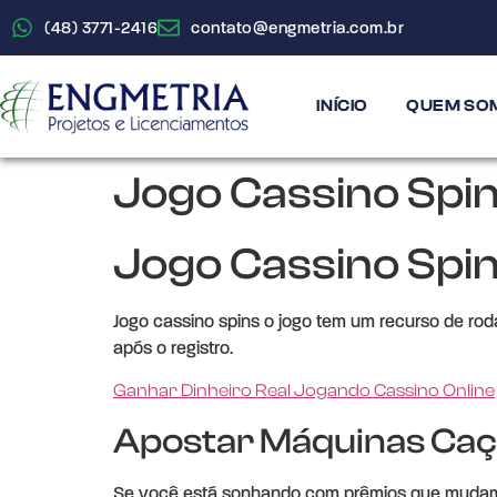
(48) 3771-2416
contato@engmetria.com.br
INÍCIO
QUEM SO
Jogo Cassino Spi
Jogo Cassino Spi
Jogo cassino spins o jogo tem um recurso de rod
após o registro.
Ganhar Dinheiro Real Jogando Cassino Online
Apostar Máquinas Caça
Se você está sonhando com prêmios que mudam su