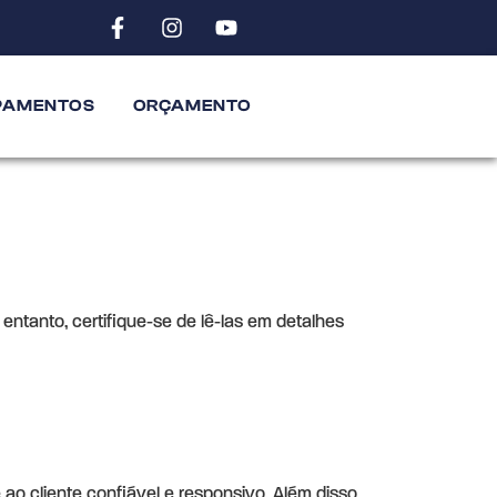
PAMENTOS
ORÇAMENTO
ntanto, certifique-se de lê-las em detalhes
 cliente confiável e responsivo. Além disso,