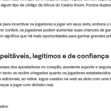
er algum tipo de código de bônus do Casino Room.
Pontos duplos 
ara incentivar os jogadores a jogar em seus slots, embora o C
rer conferir, os jogadores podem aumentar suas chances de ga
m significa que há mais oportunidades para ganhar grandes pr
peitáveis, legítimos e de confiança 
resses dos apostadores no coração, excelente suporte e segura
ram tanto os recém-chegados quanto os jogadores estabelecidos. 
adicionais, ao retirar. Jogos cassino na web as slots com uma
eçar a jogar com dinheiro real.
ssino