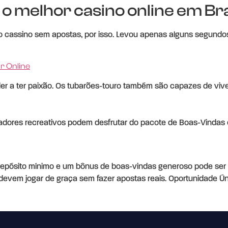
o melhor casino online em Br
cassino sem apostas, por isso. Levou apenas alguns segundos
r Online
 a ter paixão. Os tubarões-touro também são capazes de viver
gadores recreativos podem desfrutar do pacote de Boas-Vindas
depósito mínimo e um bônus de boas-vindas generoso pode ser 
devem jogar de graça sem fazer apostas reais. Oportunidade Ún