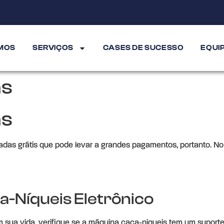
MOS
SERVIÇOS
CASES DE SUCESSO
EQUI
ns
ns
adas grátis que pode levar a grandes pagamentos, portanto. No e
-Níqueis Eletrônico
a vida, verifique se a máquina caça-níqueis tem um suporte ao